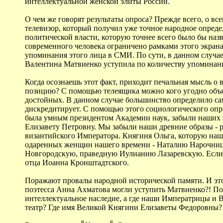
интеллектуальной женской элиты России.
О чем же говорят результаты опроса? Прежде всего, о вс
телевизор, который получил уже точное народное опред
политической власти, которую точнее всего было бы наз
современного человека ограничено рамками этого экрана
упоминания этого лица в СМИ. По сути, в данном случа
Валентина Матвиенко уступила по количеству упоминани
Когда осознаешь этот факт, приходит печальная мысль о 
позицию? С помощью телеящика можно кого угодно объ
достойных. В данном случае большинство определило са
дискредитирует. С помощью этого социологического оп
была умным президентом Академии наук, забыли наших 
Елизавету Петровну. Мы забыли наши древние образы - р
византийского Императора. Княгиня Ольга, которую наш
одаренных женщин нашего времени - Наталию Нарочниц
Новгородскую, праведную Иулианию Лазаревскую. Если в
отца Иоанна Кронштадтского.
Поражают провалы народной исторической памяти. И это
поэтесса Анна Ахматова могли уступить Матвиенко?! Поч
интеллектуальное наследие, а где наши Императрицы и
театр? Где имя Великой Княгини Елизаветы Федоровны? 