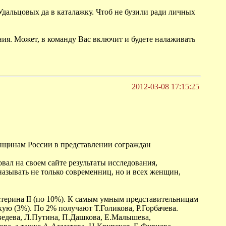
дальцовых да в каталажку. Чтоб не бузили ради личных
ния. Может, в команду Вас включит и будете налаживать
2012-03-08 17:15:25
енщинам России в представлении сограждан
л на своем сайте результаты исследования,
зывать не только современниц, но и всех женщин,
терина II (по 10%). К самым умным представительницам
кую (3%). По 2% получают Т.Голикова, Р.Горбачева.
ведева, Л.Путина, П.Дашкова, Е.Малышева,