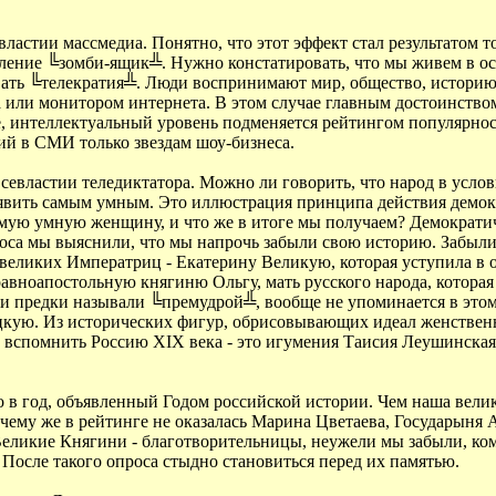
евластии массмедиа. Понятно, что этот эффект стал результатом
еление ╚зомби-ящик╩. Нужно констатировать, что мы живем в ос
вать ╚телекратия╩. Люди воспринимают мир, общество, историю 
 или монитором интернета. В этом случае главным достоинством
е, интеллектуальный уровень подменяется рейтингом популярнос
й в СМИ только звездам шоу-бизнеса.
всевластии теледиктатора. Можно ли говорить, что народ в усл
явить самым умным. Это иллюстрация принципа действия демок
мую умную женщину, и что же в итоге мы получаем? Демократич
роса мы выяснили, что мы напрочь забыли свою историю. Забыл
великих Императриц - Екатерину Великую, которая уступила в 
авноапостольную княгиню Ольгу, мать русского народа, которая
и предки называли ╚премудрой╩, вообще не упоминается в этом
кую. Из исторических фигур, обрисовывающих идеал женствен
спомнить Россию XIX века - это игумения Таисия Леушинская -
 в год, объявленный Годом российской истории. Чем наша велик
ему же в рейтинге не оказалась Марина Цветаева, Государыня 
 Великие Княгини - благотворительницы, неужели мы забыли, к
После такого опроса стыдно становиться перед их памятью.