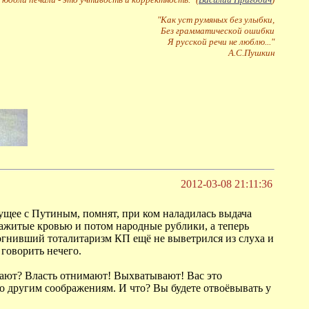
"Как уст румяных без улыбки,
Без грамматической ошибки
Я русской речи не люблю..."
А.С.Пушкин
2012-03-08 21:11:36
дущее с Путиным, помнят, при ком наладилась выдача
нажитые кровью и потом народные рублики, а теперь
рогнивший тоталитаризм КП ещё не выветрился из слуха и
 говорить нечего.
елают? Власть отнимают! Выхватывают! Вас это
по другим соображениям. И что? Вы будете отвоёвывать у