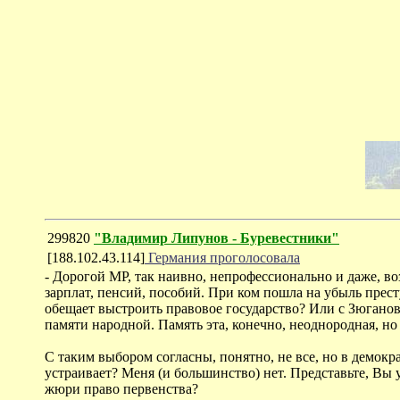
299820
"Владимир Липунов - Буревестники"
[188.102.43.114]
Германия проголосовала
- Дорогой МР, так наивно, непрофессионально и даже, в
зарплат, пенсий, пособий. При ком пошла на убыль прес
обещает выстроить правовое государство? Или с Зюганов
памяти народной. Память эта, конечно, неоднородная, но
С таким выбором согласны, понятно, не все, но в демок
устраивает? Меня (и большинство) нет. Представьте, Вы 
жюри право первенства?