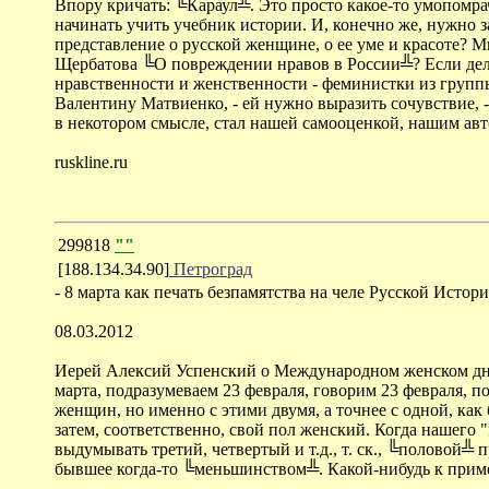
Впору кричать: ╚Караул╩. Это просто какое-то умопомра
начинать учить учебник истории. И, конечно же, нужно 
представление о русской женщине, о ее уме и красоте? 
Щербатова ╚О повреждении нравов в России╩? Если дело
нравственности и женственности - феминистки из группы 
Валентину Матвиенко, - ей нужно выразить сочувствие, 
в некотором смысле, стал нашей самооценкой, нашим ав
ruskline.ru
299818
""
[188.134.34.90]
Петроград
- 8 марта как печать безпамятства на челе Русской Истор
08.03.2012
Иерей Алексий Успенский о Международном женском дне
марта, подразумеваем 23 февраля, говорим 23 февраля,
женщин, но именно с этими двумя, а точнее с одной, как 
затем, соответственно, свой пол женский. Когда нашего "
выдумывать третий, четвертый и т.д., т. ск., ╚половой╩
бывшее когда-то ╚меньшинством╩. Какой-нибудь к прим