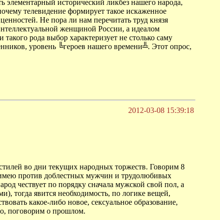
ать элементарный исторический ликбез нашего народа,
 почему телевидение формирует такое искаженное
ценностей. Не пора ли нам перечитать труд князя
 интеллектуальной женщиной России, а идеалом
и такого рода выбор характеризует не столько саму
енников, уровень ╚героев нашего времени╩. Этот опрос,
2012-03-08 15:39:18
тилей во дни текущих народных торжеств. Говорим 8
не имею против доблестных мужчин и трудолюбивых
народ чествует по порядку сначала мужской свой пол, а
ми), тогда явится необходимость, по логике вещей,
твовать какое-либо новое, сексуальное образование,
о, поговорим о прошлом.