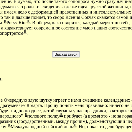
чение. Я думаю, что после такого соцопроса нужно сразу начин
задуматься о роли телевидения - где же идеал русской женщины,
Мы имеем дело с деформацией нравственных и интеллектуальных 
 так и дальше пойдет, то скоро Ксения Собчак окажется самой
╚Pussy Riot╩. В общем, как говорится, каждый меряет по себе, 
- а характеризует современное состояние умов наших соотечеств
топортретом╩.
ии
 Очередную злую шутку играет с нами смешение календарных с
 подразумеваем 8 марта. Прошу понять меня правильно: ничего 
будет видно позднее, датой связаны у нас праздники, в которые 
народного" ╚полового полку╩ прибудет (а время это - не за гора
 праздник (государственный, между прочим), долженствующий чес
еру ╚Международный гейский день╩. Но, пока это дело будущег