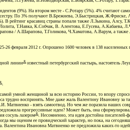
ячева, Л.Гузеева, В.Новодворская, Е.Боярская, С.Ротару, Т.Тара
ндентов (9%). На втором месте - С.Ротару (5%). 4% считают са
сестру. По 3% получают В.Брежнева, Э.Быстрицкая, Ж.Фриске, 
). В рейтинг красавиц страны попали также Л.Зыкина, Алсу, Т.К
олита, Т.Навка, К.Собчак, В. Алентова, Е.Гусева, А.Кабаева, Л
пова / А.Шарапова, Т.Голикова, Ч.Хаматова, А.Варум, а также 
6 февраля 2012 г. Опрошено 1600 человек в 138 населенных пун
дной линии╩ известный петербургский пастырь, настоятель Леу
╩.
амой умной женщиной за всю историю России, то впору спросит
а трудно воспринять. Мне даже жаль Валентину Ивановну за тако
В.И. Матвиенко - взять самоотвод. Но чем же поразила наших с
 предложила прогрессивные идеи? Может быть, она сформулиров
 сосуль лазером╩. Несомненно, эта идея достойна писателей-ф
 тогда мы оценим ее провидческий характер, но пока, на сегодн
а. Валентина Ивановна Матвиенко не предложила каких-то идей,