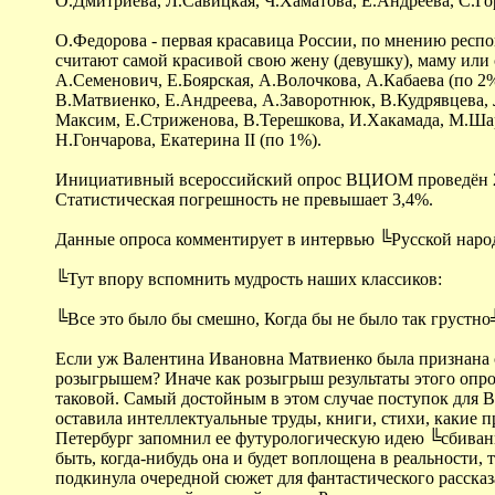
О.Дмитриева, Л.Савицкая, Ч.Хаматова, Е.Андреева, С.Гор
О.Федорова - первая красавица России, по мнению респо
считают самой красивой свою жену (девушку), маму или 
А.Семенович, Е.Боярская, А.Волочкова, А.Кабаева (по 2%
В.Матвиенко, Е.Андреева, А.Заворотнюк, В.Кудрявцева, Л
Максим, Е.Стриженова, В.Терешкова, И.Хакамада, М.Шара
Н.Гончарова, Екатерина II (по 1%).
Инициативный всероссийский опрос ВЦИОМ проведён 25-2
Статистическая погрешность не превышает 3,4%.
Данные опроса комментирует в интервью ╚Русской наро
╚Тут впору вспомнить мудрость наших классиков:
╚Все это было бы смешно, Когда бы не было так грустно
Если уж Валентина Ивановна Матвиенко была признана с
розыгрышем? Иначе как розыгрыш результаты этого опрос
таковой. Самый достойным в этом случае поступок для 
оставила интеллектуальные труды, книги, стихи, какие
Петербург запомнил ее футурологическую идею ╚сбивания
быть, когда-нибудь она и будет воплощена в реальности,
подкинула очередной сюжет для фантастического рассказ