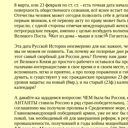
8 марта, или 23 февраля по ст. ст. - есть точная дата на
поверхность общественного сознания, всё яснее встает 
Отечества человек может сегодня позволить себе в детал
первым звонком, к её первому акту по праву может быть н
отрасли, с одной стороны отмечая международный женски
петроградские пекари, именно с целью возбудить волнения
Великого Поста. ╚Кот из дома - мыши в пляс!╩ Гигантс
Эта дата Русской Истории неизмеримо для нас важнее, ч
мы не можем не помнить. Так почему же позорные дни ро
этот самый скорбный для России день? Почему нам даже н
от Великого Князя до простого рабочего оставался бы 
палачами-интернацистами в свое время и в своем месте, 
вспоминать легко и приятно, а про позор поражения и гиб
думать, и существуют у нас гражданские праздники 23
уровня защиты: на новый (8мр.), и на старый (23ф.) кал
календаря?
А давайте-ка зададимся вопросом: ЧЕМ была бы Россия, 
АНТАНТЫ ставила Россию в ряд стран-победительниц. Э
соглашению мы получали проливы в Средиземное море, н
Главнокомандующий победившей армии, уже не мог бы под
покой, так необходимый ей для завершения реформ, в рез
промышленности, получившей в годы войны мощнейший т