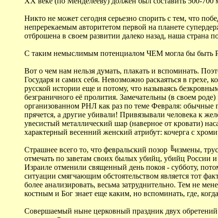
ХХ веке (по Менделееву) должен был составить 500-700 м
Никто не может сегодня серьезно спорить с тем, что поб
непререкаемым авторитетом первой на планете супердерж
отброшена в своем развитии далеко назад, наша страна п
С таким немыслимым потенциалом ЧЕМ могла бы быть Ро
Вот о чем нам нельзя думать, плакать и вспоминать. Поэ
Государя и самих себя. Невозможно раскаяться в грехе, к
русской истории еще и потому, что называясь безкровным
безграничного её пролития. Замечательны (в своем роде
организованном РНЛ как раз по теме Февраля: обычные г
прячется, а другие убивали! Привязывали человека к жел
увесистый металлический шар (наверное от кровати) нас
характерный весенний женский атрибут: кочерга с хром
Страшнее всего то, что февральский позор ╚измены, трус
отмечать по заветам своих былых убийц, убийц России и ц
Израиле отменили священный день покоя - субботу, потом
ситуации смягчающим обстоятельством является тот факт,
более анализировать, весьма затруднительно. Тем не мен
костным и Бог знает еще каким, но вспоминать, где, когда
Совершаемый ныне церковный праздник двух обретений ч