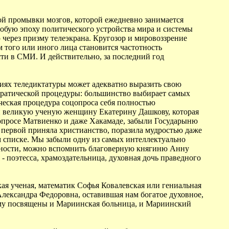
 той промывки мозгов, которой ежедневно занимается
обую эпоху политического устройства мира и системы
через призму телеэкрана. Кругозор и мировоззрение
 того или иного лица становится частотность
ти в СМИ. И действительно, за последний год
овиях теледиктатуры может адекватно выразить свою
ратической процедуры: большинство выбирает самых
еская процедура соцопроса себя полностью
и великую ученую женщину Екатерину Дашкову, которая
опросе Матвиенко и даже Хакамаде, забыли Государыню
 первой приняла христианство, поразила мудростью даже
 списке. Мы забыли одну из самых интеллектуально
ности, можно вспомнить благоверную княгиню Анну
 поэтесса, храмоздательница, духовная дочь праведного
ая ученая, математик Софья Ковалевская или гениальная
Александра Федоровна, оставившая нам богатое духовное,
ому посвящены и Мариинская больница, и Мариинский