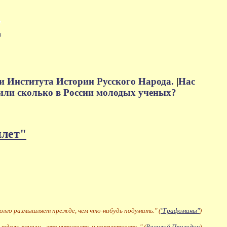
м
и Института Истории Русского Народа.
|
Нас
или сколько в России молодых ученых?
плет"
долго размышляет прежде, чем что-нибудь подумать." (
"Графоманы"
)
 юдоли печали - это учтивость и корректность." (
Василий Пригодич
)