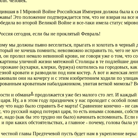
лн. человек.
едившая в I Мiровой Войне Российская Империя должна была к се
авы! Это положение подтверждается тем, что не взирая на все 
обедила во второй Великой Войне и все-таки имела статус мiров
ссия сегодня, если бы не проклятый Февраль!
тому мы должны пьяно веселиться, прыгать и хохотать в черный 
оторый не хочешь помнить; невозможно исправить то, чего не хоч
, он пролил немало невинной крови, не говоря уже о том, что со
) картины уличной жизни мятежной Столицы в те подлейшие дни.
орожане (кухарки, клерки, буржуа) охотились на городовых, как
езной кровати и разводили под ним костер. А вот и женская леп
аживали они на кочергу и с этим изобретением ходили по улицам
ированным кроватным набалдажником, увитая веткой мимозы? Вот
ости и обмана╩ продолжается уже без малого сто лет. И каждый 
аря. Ну, а в этом году праздничек у нас проходит с особой помп
у что надо было справить 8-е марта! Cравнение конечно - не сам
 что русский народ потерял царя, то есть иными словами, собст
ее, надо (как бы это трудно ни было) начинать вспоминать. Если
 и при каких обстоятельствах, а главное - почему, голова была ут
естной главы Предтечевой пусть будет нам в укрепление веры: 