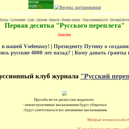
Портал
|
Содержание
|
О нас
|
Авторам
|
Новости
|
Первая десятка
|
Дискуссионный клуб
|
Научный фору
Первая десятка "Русского переплета"
Темы дня:
 в нашей Vselennoy!
|
Президенту Путину о создани
сь русские 4000 лет назад? |
Кому давать гранты 
уссионный клуб журнала
"Русский пере
Просьба вести дискуссию корректно:
- неконструктивные высказывания будут убираться
- будут уничтожаться все анонимные высказывания
"Мудрый человек всегда 
"Самое дорогое, что есть в сей