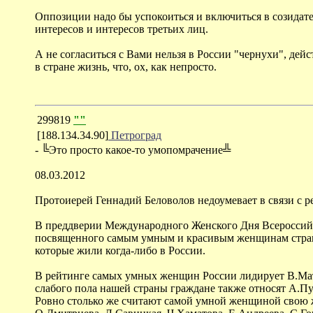
Оппозиции надо бы успокоиться и включиться в созидате
интересов и интересов третьих лиц.
А не согласиться с Вами нельзя в России "чернухи", де
в стране жизнь, что, ох, как непросто.
299819
""
[188.134.34.90]
Петроград
- ╚Это просто какое-то умопомрачение╩
08.03.2012
Протоиерей Геннадий Беловолов недоумевает в связи с 
В преддверии Международного Женского Дня Всероссийс
посвященного самым умным и красивым женщинам страны 
которые жили когда-либо в России.
В рейтинге самых умных женщин России лидирует В.Матв
слабого пола нашей страны граждане также относят А.Пуг
Ровно столько же считают самой умной женщиной свою ж