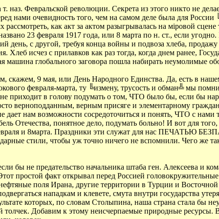
чала т. наз. Февральской революции. Секрета из этого никто не д
перед нами очевидность того, чем на самом деле была для Росси
ях рассмотреть, как акт за актом разыгрывалась на мiровой сце
азвано 23 февраля 1917 года, или 8 марта по н. ст., если угодн
й день, с другой, требуя конца войны и подвоза хлеба, продаж
. Хлеб исчез с прилавков как раз тогда, когда днем ранее, Госу
кая машина глобального заговора пошла набирать неумолимые об
ем, скажем, 9 мая, или День Народного Единства. Да, есть в н
кового февраля-марта, ту ╚измену, трусость и обман╩ мы помни
е приходит в голову подумать о том, ЧТО было бы, если бы народ
просто верноподданным, верным присяге и элементарному гражда
не дает нам возможности сосредоточиться и понять, ЧТО с нами 
ель Отечества, понятное дело, подумать больно! И вот для того,
 февраля и 8марта. Праздники эти служат для нас ПЕЧАТЬЮ БЕЗ
ендарные стили, чтобы уж точно ничего не вспомнили. Чего же 
если бы не предательство начальника штаба ген. Алексеева и к
тот простой факт открывал перед Россией головокружительные
ефтяные поля Ирана, другие территории в Турции и Восточной 
вергаться нападкам и клевете, смута внутри государства утеря
ультате которых, по словам Столыпина, наша страна стала бы неу
олчек. Добавим к этому неисчерпаемые природные ресурсы. В 