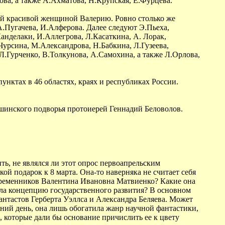
сова, а также А.Ахматова, Н.Крупская, Е.Фурцева.
мой красивой женщиной Валерию. Ровно столько же
А.Пугачева, И.Алферова. Далее следуют Э.Пьеха,
анделаки, И.Аллегрова, Л.Касаткина, А. Лорак,
.Чурсина, М.Александрова, Н.Бабкина, Л.Гузеева,
Л.Гурченко, В.Толкунова, А.Самохина, а также Л.Орлова,
ктах в 46 областях, краях и республиках России.
шинского подворья протоиерей Геннадий Беловолов.
ь, не являлся ли этот опрос первоапрельским
й подарок к 8 марта. Она-то наверняка не считает себя
овременников Валентина Ивановна Матвиенко? Какие она
ала концепцию государственного развития? В основном
антастов Герберта Уэллса и Александра Беляева. Может
яшний день, она лишь обогатила жанр научной фантастики,
 которые дали бы основание причислить ее к цвету