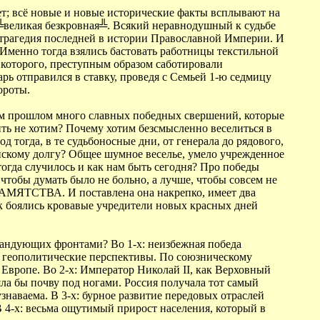
елает; всё новые и новые исторические факты всплывают на
и ╚великая безкровная╩. Всякий неравнодушный к судьбе
не трагедия последней в истории Православной Империи. И
о. Именно тогда взялись бастовать работницы текстильной
у которого, преступным образом саботировали
дарь отправился в ставку, проведя с Семьей 1-ю седмицу
ороты.
ашем прошлом много славных победных свершений, которые
ть не хотим? Почему хотим безсмысленно веселиться в
 тогда, в те судьбоносные дни, от генерала до рядового,
нскому долгу? Общее шумное веселье, умело учрежденное
тогда случилось и как нам быть сегодня? Про победы
 чтобы думать было не больно, а лучше, чтобы совсем не
ПАМЯТСТВА. И поставлена она накрепко, имеет два
так боялись кровавые учредители новых красных дней
омандующих фронтами? Во 1-х: неизбежная победа
 геополитические перспективы. По союзническому
Европе. Во 2-х: Император Николай II, как Верховный
ла бы почву под ногами. Россия получала тот самый
знаваема. В 3-х: бурное развитие передовых отраслей
4-х: весьма ощутимый прирост населения, который в