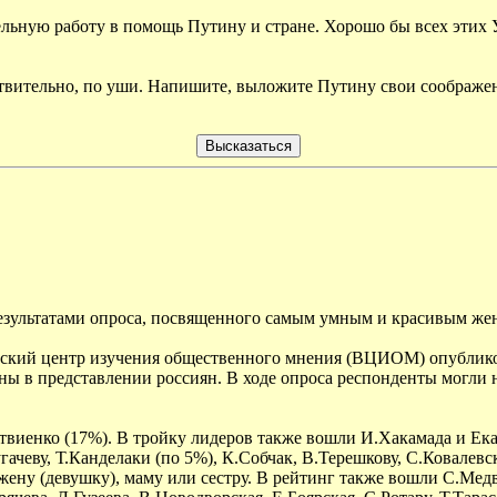
льную работу в помощь Путину и стране. Хорошо бы всех этих У
йствительно, по уши. Напишите, выложите Путину свои соображе
результатами опроса, посвященного самым умным и красивым ж
кий центр изучения общественного мнения (ВЦИОМ) опубликова
в представлении россиян. В ходе опроса респонденты могли на
иенко (17%). В тройку лидеров также вошли И.Хакамада и Ека
ачеву, Т.Канделаки (по 5%), К.Собчак, В.Терешкову, С.Ковалевс
ену (девушку), маму или сестру. В рейтинг также вошли С.Мед