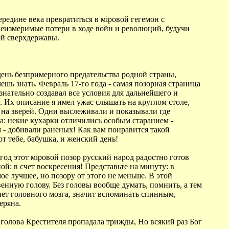
редине века превратиться в мiровой гегемон с
неизмеримые потери в ходе войн и революций, будучи
ой сверхдержавы.
день безпримерного предательства родной страны,
ешь знать. Февраль 17-го года - самая позорная страница
знательно создавал все условия для дальнейшего и
 Их описание я имел ужас слышать на круглом столе,
 на зверей. Одни выслеживали и показывали где
та: некие кухарки отличились особым старанием -
 - добивали раненых! Как вам понравится такой
 тебе, бабушка, и женский день!
год этот мiровой позор русский народ радостно готов
ой: в счет воскресения! Представьте на минуту: в
ое лучшее, но позору от этого не меньше. В этой
венную голову. Без головы вообще думать, помнить, а тем
 нет головного мозга, значит вспоминать спинным,
еряна.
голова Крестителя пропадала трижды, Но всякий раз Бог