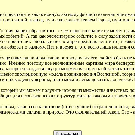
о представить как основную аксиому физики) наличия минимал
 постоянной планка, ну и еще скажем теорем Геделя, ну и много
твия наших образов того, с чем наше соознание не может взаим
ых событий. А так как элементарное событие в силу заданности
Его просто нет. Глобально все в мире представляет ничто, не яв
ми обзора по разному. Нет и времени, это всего лишь иллюзия со
рисуще изначально и выведено оно из других его свойств быть
щенно. Именно поэтому все эволюционные картины мира бесперсп
которые находятся внутри множества, то есть объяснять этого м
ывают эволюционную модель возникновения Вселенной, теорию
ки их модели ущербны, и это можно легко доказать логически. 
 который мы можем получить исходя из множества известных до
общих для всех физических структур мира (а таковыми является в
сновы, закона его квантовой (структурной) отграниченности, вы
физическими силами в природе. Это окончательный закон. Это - 