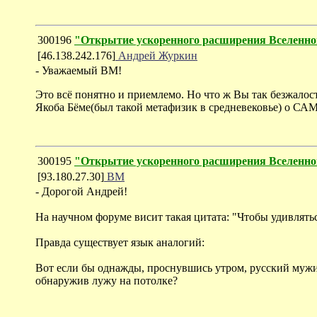
300196
"Открытие ускоренного расширения Вселенно
[46.138.242.176]
Андрей Журкин
- Уважаемый ВМ!
Это всё понятно и приемлемо. Но что ж Вы так безжалост
Якоба Бёме(был такой метафизик в средневековье
300195
"Открытие ускоренного расширения Вселенно
[93.180.27.30]
ВМ
- Дорогой Андрей!
На научном форуме висит такая цитата: "Чтобы удивлятьс
Правда существует язык аналогий:
Вот если бы однажды, проснувшись утром, русский мужик 
обнаружив лужу на потолке?