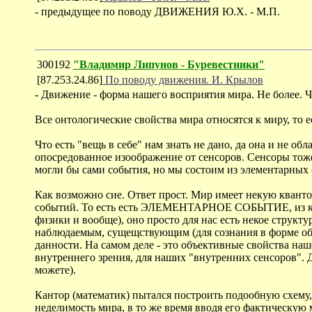
- предыдущее по поводу ДВИЖЕНИЯ Ю.Х. - М.П.
300192
"Владимир Липунов - Буревестники"
[87.253.24.86]
По поводу движения. И. Крылов
- Движение - форма нашего восприятия мира. Не более. 
Все онтологические свойства мира относятся к миру, то
Что есть "вещь в себе" нам знать не дано, да она и не о
опосредованное изоображение от сенсоров. Сенсоры тоже
могли бы сами события, но мы состоим из элементарных с
Как возможно сие. Ответ прост. Мир имеет некую кванто
событий. То есть есть ЭЛЕМЕНТАРНОЕ СОБЫТИЕ, из кот
физики и вообще), оно просто для нас есть некое структ
наблюдаемым, сущещствующим (для сознания в форме обр
данности. На самом деле - это объективные свойства наш
внутреннего зрения, для наших "внутренних сенсоров". 
можете).
Кантор (математик) пытался построить подообную схему,
неделимость мира, в то же время вводя его фактическую м