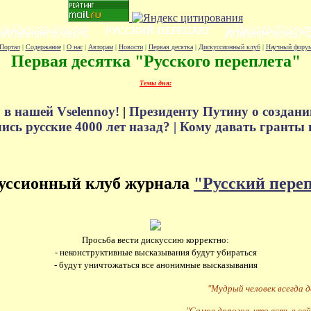
Портал
|
Содержание
|
О нас
|
Авторам
|
Новости
|
Первая десятка
|
Дискуссионный клуб
|
Научный фору
Первая десятка "Русского переплета"
Темы дня:
 в нашей Vselennoy!
|
Президенту Путину о создани
сь русские 4000 лет назад? |
Кому давать гранты 
уссионный клуб журнала
"Русский пере
Просьба вести дискуссию корректно:
- неконструктивные высказывания будут убираться
- будут уничтожаться все анонимные высказывания
"Мудрый человек всегда 
"Самое дорогое, что есть в сей