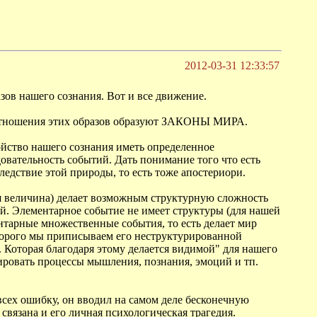
2012-03-31 12:33:57
зов нашего сознания. Вот и все движение.
в. Отношения этих образов образуют ЗАКОНЫ МИРА.
свойство нашего сознания иметь определенное
овательность событий. Дать понимание того что есть
ледствие этой природы, то есть тоже апостериори.
ая величина) делает возможным структурную сложность
 Элементарное событие не имеет структуры (для нашей
ентарные множественные события, то есть делает мир
оторого мы приписываем его неструктурированной
. Которая благодаря этому делается видимой" для нашего
лировать процессы мышления, познания, эмоций и тп.
всех ошибку, он вводил на самом деле бесконечную
 связана и его личная психологическая трагедия.