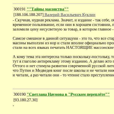
300191
""Тайны масонства""
[188.106.188.207]
Валерий Васильевич Куклин
- Скучная, нудная реклама. Значит, и издание - так себе
временное пользование, если оин в хорошем состоянии, п
заломили цену несусветную за товар, в котором главное 
Самсое смешное в данной ситуацуии - это то, что все ст
масоны выползли из нор и стали вполне официально про
стали на всех языках печатать НАСТОЯЩИЕ массонские кн
А кому тема эта интересна только поскольку-постольку, 
тут я глаголю антирекламу этому изданию. А делаю жто п
Оттого и нет стимула развития современной русской лит
что Путин и Медведев книг после школы и не читали ник
и читали, а раз читали они - то чтение стало преступлен
300190
"Светлана Наумова в "Русском переплёте""
[93.180.27.30]
-