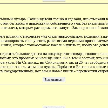
, обычный пузырь. Сами издатели только и сделали, что отыскал
отом без вяского приложения собственного ума, без аналитики 
- интеллект, которым распоряжается хапуга. Закон рыночной эко
арые издания о масонстве уже стали анахронизмом, полными выд
пагандировать свои учения, ранее всеми церквями признаваемым
иги, которые только-только начали изучать те, коому это дейс
то тратить большие деньги на покупку этого товара, годного лиш
отому, что проблема книгоиздания в РФ в том и состоит, что кн
ератукры. Ни Сытиных, ни Смиридиных так за 26 лет свободного 
аких, не знают, зачем они нужны, Горбачев и Ельцин и в школе 
ием государственным, вот вам и новые книги - перепечатки старог