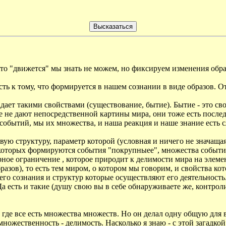
Что "движется" мы знать не можем, но фиксируем изменения обра
 есть к тому, что формируется в нашем сознании в виде образо
бладает такими свойствами (существование, бытие). Бытие - это 
 не дают непосредственной картины мира, они тоже есть послед
обытий, мы их множества, и наша реакция и наше знание есть с
вую структуру, параметр которой (условная и ничего не значащ
орых формируются события "покрупныее", множества событий.
урное ограничение , которое природит к делимости мира на элем
азов), то есть тем миром, о котором мы говорим, и свойства к
его сознания и структур которые осуществляют его деятельность
Да есть и такие (душу свою вы в себе обнаруживаете же, контро
 где все есть множества множеств. Но он делал одну общую для 
ножественность - делимость. Насколько я знаю - с этой загадкой