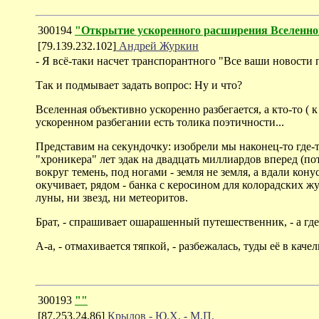
300194
"Открытие ускоренного расширения Вселенно
[79.139.232.102]
Андрей Журкин
- Я всё-таки насчет транспорантного "Все ваши новости 
Так и подмывает задать вопрос: Ну и что?
Вселенная объективно ускоренно разбегается, а кто-то (
ускоренном разбегании есть толика поэтичности...
Представим на секундочку: изобрели мы наконец-то где
"хроникера" лет эдак на двадцать миллиардов вперед (по
вокруг темень, под ногами - земля не земля, а вдали кон
окучивает, рядом - банка с керосином для колорадских жу
луны, ни звезд, ни метеоритов.
Брат, - спрашивает ошарашенный путешественник, - а где
А-а, - отмахивается тяпкой, - разбежалась, туды её в качел
300193
""
[87.253.24.86]
Крылов - Ю.Х. - М.П.