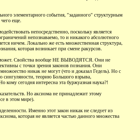
ьного элементарного события, "заданного" структурным
 чего еще.
одействовать непосредственно, поскольку является
 ограничений непознаваемо, то и никакого абсолютного
ляется ничем. Локально же есть множественная структура,
знания, которая возникает при смене ракурсов.
 не может. Свойства вообще НЕ ВЫВОДЯТСЯ. Они не
ективны с точки зрения законов познания. Они
ножоество никак не могут (что и доказал Гедель). Но с
 сингуляности, теорию Большого взрыва,
Но кому сегодня интересна эта буржуазная наука?!
казательств. Но аксиома не принадлежит этому
се в этом мире).
деленности. Именно этот закон никак не следует из
аксиома, которая не является частью данного множества