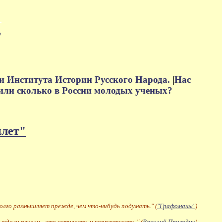
м
и Института Истории Русского Народа.
|
Нас
или сколько в России молодых ученых?
плет"
долго размышляет прежде, чем что-нибудь подумать." (
"Графоманы"
)
 юдоли печали - это учтивость и корректность." (
Василий Пригодич
)