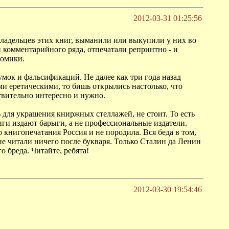
2012-03-31 01:25:56
и владельцев этих книг, выманили или выкупили у них во
и комментарийного ряда, отпечатали репринтно - и
номики.
умок и фальсификаций. Не далее как три года назад
и еретическими, то бишь открылись настолько, что
твительно интересно и нужно.
ь для украшения книржных стеллажей, не стоит. То есть
иги издают барыги, а не профессиональные издатели.
книгопечатания Россия и не породила. Вся беда в том,
не читали ничего после букваря. Только Сталин да Ленин
о бреда. Читайте, ребята!
2012-03-30 19:54:46