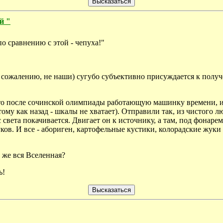
й "
по сравнению с этой - чепуха!"
 к сожалению, не наши) сугубо субъективно присуждается к получ
-то после сочинской олимпиады работающую машинку времени, и
тому как назад - шкалы не хватает). Отправили так, из чистого 
ус света покачивается. Двигает он к источнику, а там, под фонар
ков. И все - абориген, картофельные кустики, колорадские жуки в
 же вся Вселенная?
ь!