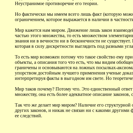
Неустранимое противоречие его теории.
Но фактически мы имеем всего лишь факт (которую можн
ограничением, которое выражается в наличии в частности
Мир кажется нам миром. Движение лишь закон взаимодейс
частью этого множества, то есть множеством элементарн
знания ни в вечности ни в бесконечности не существует. 
которая в силу дискретности выглядить под разными угла
То есть мир возможен потому что такое свойство ему п
объекты, а описания того что есть, что мы видим обоб
граничены и основываются на ложных посылках-аксиомах, 
упорством достойным лучшего применения ученые доказ
интерпретируя факты в выгодном им свете. Но теоретичес
Мир таков почему? Потому что. Это единственный ответ
множеству, она есть более адекватное описание законов, 
Так что же делает мир миром? Наличие его структурной о
других законов, и никак не связан ни с какими другими 
ее следствий.