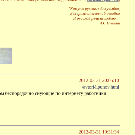
"Как уст румяных без улыбки,
Без грамматической ошибки
Я русской речи не люблю..."
А.С.Пушкин
2012-03-31 20:05:10
/avtori/lipunov.html
вном беспорядочно снующие по интернету работники
2012-03-31 19:31:34