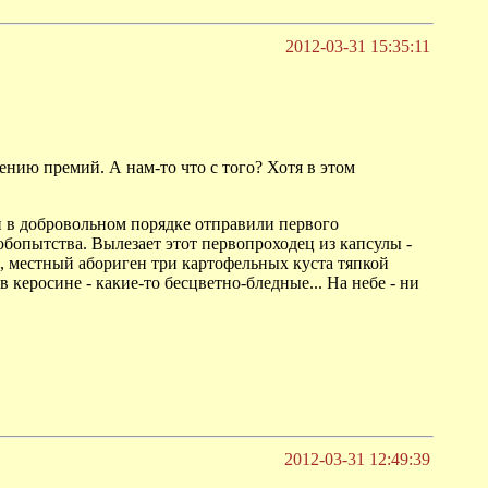
2012-03-31 15:35:11
ению премий. А нам-то что с того? Хотя в этом
 в добровольном порядке отправили первого
любопытства. Вылезает этот первопроходец из капсулы -
ем, местный абориген три картофельных куста тяпкой
 керосине - какие-то бесцветно-бледные... На небе - ни
2012-03-31 12:49:39