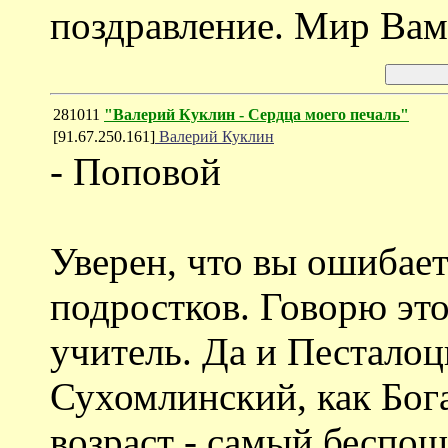
поздравление. Мир Вам
281011
"Валерий Куклин - Сердца моего печаль"
[91.67.250.161]
Валерий Куклин
- Поповой
Уверен, что вы ошибае
подростков. Говорю эт
учитель. Да и Песталоц
Сухомлинский, как Бога
возраст - самый беспо