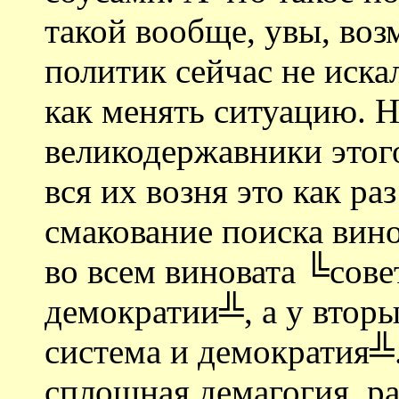
такой вообще, увы, во
политик сейчас не иска
как менять ситуацию. Н
великодержавники этого 
вся их возня это как р
смакование поиска вино
во всем виновата ╚сове
демократии╩, а у втор
система и демократия╩.
сплошная демагогия, ра