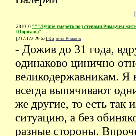
281010
"""Лучше умереть под стенами Рима,чем жить н
Шорохова"
[217.172.29.62]
Кирилл Рожков
- Дожив до 31 года, вд
одинаково цинично отно
великодержавникам. Я в
всегда выпячивают одни
же другие, то есть так
ситуацию, а без обиняко
разные стороны. Впроче