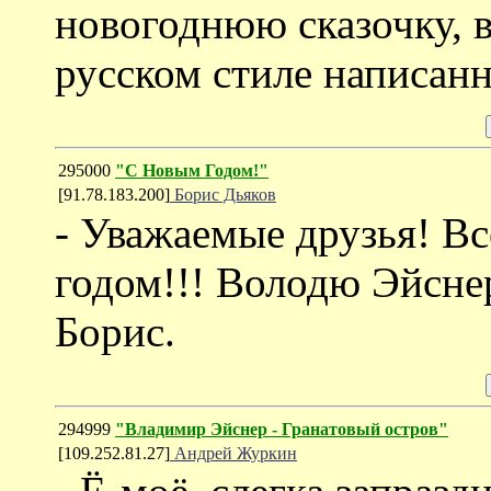
новогоднюю сказочку, 
русском стиле написан
295000
"С Новым Годом!"
[91.78.183.200]
Борис Дьяков
- Уважаемые друзья! В
годом!!! Володю Эйсне
Борис.
294999
"Владимир Эйснер - Гранатовый остров"
[109.252.81.27]
Андрей Журкин