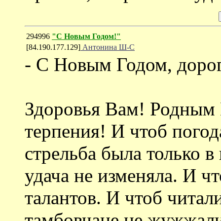
294996
"С Новым Годом!"
[84.190.177.129]
Антонина Ш-С
- С Новым Годом, доро
Здоровья Вам! Родным
терпения! И чтоб погод
стрельба была только в
удача не изменяла. И ч
талантов. И чтоб читал
тамбовчане не жужжали