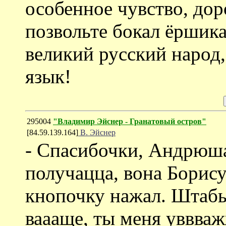
особенное чувство, до
позвольте бокал ёршика з
великий русский народ
язык!
295004
"Владимир Эйснер - Гранатовый остров"
[84.59.139.164]
В. Эйснер
- Спасибочки, Андрюша
получацца, вона Борис
кнопочку нажал. Штабы,
ваааще, ты меня уввв