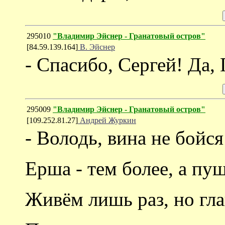
295010
"Владимир Эйснер - Гранатовый остров"
[84.59.139.164]
В. Эйснер
- Спасибо, Сергей! Да, 
295009
"Владимир Эйснер - Гранатовый остров"
[109.252.81.27]
Андрей Журкин
- Володь, вина не бойся
Ерша - тем более, а пу
Живём лишь раз, но гла