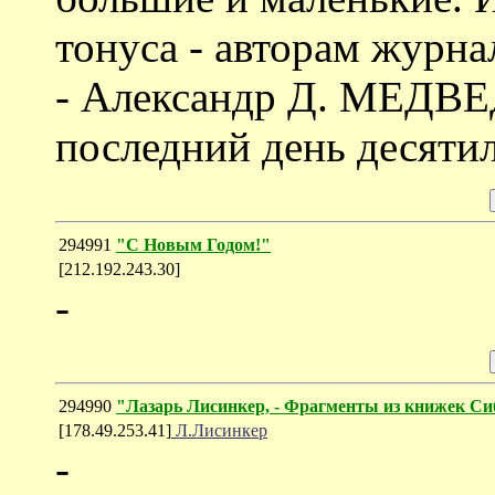
тонуса - авторам журн
- Александр Д. МЕДВЕД
последний день десятил
294991
"С Новым Годом!"
[212.192.243.30]
-
294990
"Лазарь Лисинкер, - Фрагменты из книжек Си
[178.49.253.41]
Л.Лисинкер
-