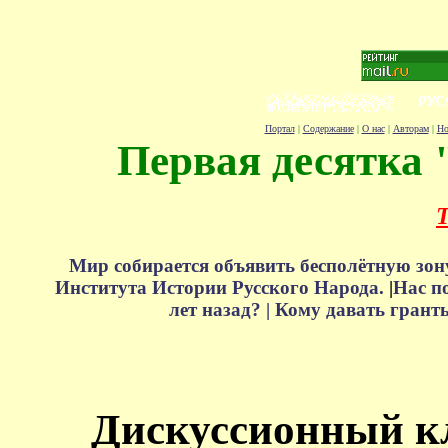
Портал
|
Содержание
|
О нас
|
Авторам
|
Но
Первая десятка 
Т
Мир собирается объявить бесполётную зон
Института Истории Русского Народа.
|
Нас п
лет назад? |
Кому давать грант
Дискуссионный к