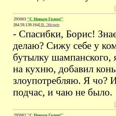
295003
"С Новым Годом!"
[84.59.139.164]
В. Эйснер
- Спасибки, Борис! Зн
делаю? Сижу себе у ком
бутылку шампанского, 
на кухню, добавил конь
злоупотребляю. Я чо? 
подчас, и чаю не было.
295002
"С Новым Годом!"