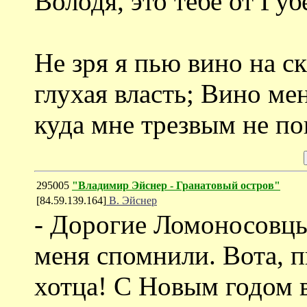
Володя, это тебе от Губ
Не зря я пью вино на с
глухая власть; Вино мен
куда мне трезвым не по
295005
"Владимир Эйснер - Гранатовый остров"
[84.59.139.164]
В. Эйснер
- Дорогие Ломоносовцы
меня спомнили. Вота, 
хотца! С Новым годом в