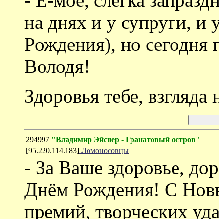
- Ё-моё, слегка запразд
на днях и у супруги, и 
Рождения), но сегодня 
Володя!
Здоровья тебе, взгляда 
294997
"Владимир Эйснер - Гранатовый остров"
[95.220.114.183]
Ломоносовцы
- За Ваше здоровье, д
Днём Рождения! С Нов
премий, творческих уда