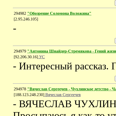
294982
"Обозрение Соломона Воложина"
[2.95.246.105]
-
294979
"Антонина Шнайдер-Стремякова - Гений жизн
[92.206.30.16]
УС
- Интересный рассказ. 
294978
"Вячеслав Сергеечев - Чухлинское детство - Ча
[188.123.248.230]
Вячеслав Сергеечев
- ВЯЧЕСЛАВ ЧУХЛИНС
Просыпаюсь я как-то ут