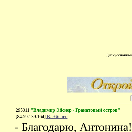
Дискуссионный
295011
"Владимир Эйснер - Гранатовый остров"
[84.59.139.164]
В. Эйснер
- Благодарю, Антонина!