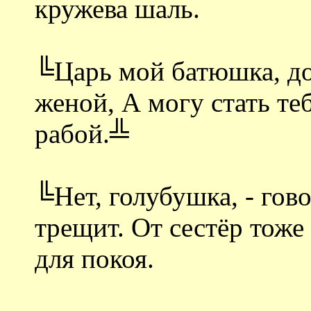
кружева шаль.
╚Царь мой батюшка, дор
женой, А могу стать те
рабой.╩
╚Нет, голубушка, - гов
трещит. От сестёр тоже
для покоя.