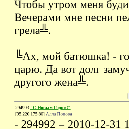
Чтобы утром меня буди
Вечерами мне песни пе
грела╩.
╚Ах, мой батюшка! - г
царю. Да вот долг заму
другого жена╩.
294993
"С Новым Годом!"
[95.220.175.80]
Алла Попова
- 294992 = 2010-12-31 