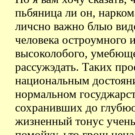
пьбяница ли он, нарком
личсно важно блыо виде
человека остроумного 
высоколобого, умебюще
рассужэдать. Таких про
национальным достояни
нормальном госуджарст
сохранивших до глубюо
жизненный тонус учен
помойку, ьто грош цена