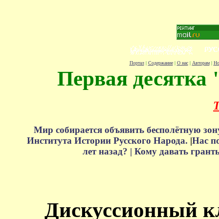
Портал
|
Содержание
|
О нас
|
Авторам
|
Но
Первая десятка 
Т
Мир собирается объявить бесполётную зон
Института Истории Русского Народа.
|
Нас п
лет назад? |
Кому давать грант
Дискуссионный к