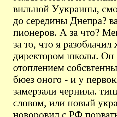
вильной Уукраины, смо
до середины Днепра? в
пионеров. А за что? Ме
за то, что я разоблачи
директором школы. Он 
отоплением собсвтенны
бюез оного - и у перво
замерзали чернила. ти
словом, или новый укр
новоровил с РФ порвать