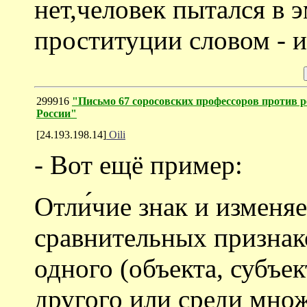
нет,человек пытался в
проституции словом - и 
299916
"Письмо 67 соросовских профессоров против 
России"
[24.193.198.14]
Oili
- Вот ещё пример:
Отли́чие знак и изменя
сравнительных признак
одного (объекта, субъек
другого или среди мно