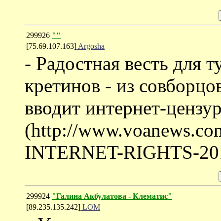
299926
""
[75.69.107.163]
Argosha
- Радостная весть для 
кретинов - из совборцо
вводит интернет-цензу
(http://www.voanews.co
INTERNET-RIGHTS-2012
299924
"Галина Акбулатова - Клематис"
[89.235.135.242]
LOM