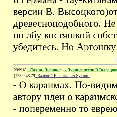
версии В. Высоцкого)от
древесноподобного. Не 
по лбу костяшкой собст
убедитесь. Но Аргошку 
299918
"Лазарь Лисинкер, - Лучшие песни В.Высоцко
[178.0.48.79]
Валерий Васильевич Куклин
- О караимах. По-видим
автору идеи о караим
- попеременно то еврею