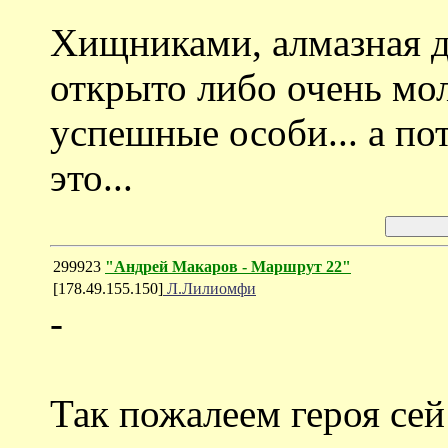
Хищниками, алмазная д
открыто либо очень мо
успешные особи... а по
это...
299923
"Андрей Макаров - Маршрут 22"
[178.49.155.150]
Л.Лилиомфи
-
Так пожалеем героя сей