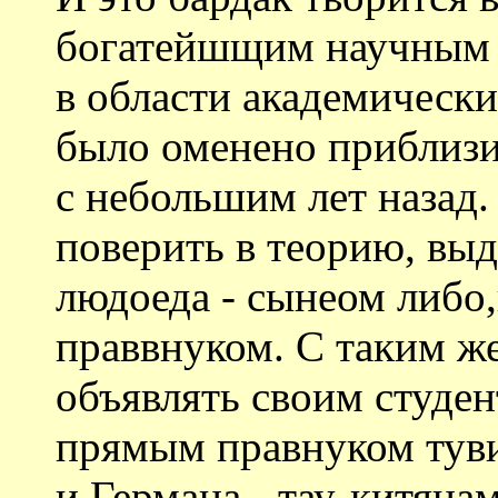
богатейшщим научным 
в области академически
было оменено приблизи
с небольшим лет назад.
поверить в теорию, вы
людоеда - сынеом либо,
праввнуком. С таким же
объявлять своим студе
прямым правнуком тув
и Германа - тау-китяна