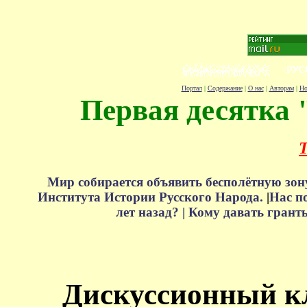
Портал
|
Содержание
|
О нас
|
Авторам
|
Но
Первая десятка 
Т
Мир собирается объявить бесполётную зон
Института Истории Русского Народа.
|
Нас п
лет назад? |
Кому давать грант
Дискуссионный к