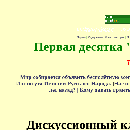
Портал
|
Содержание
|
О нас
|
Авторам
|
Но
Первая десятка 
Т
Мир собирается объявить бесполётную зон
Института Истории Русского Народа.
|
Нас п
лет назад? |
Кому давать грант
Дискуссионный к