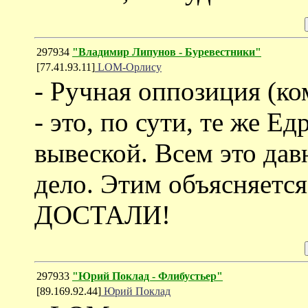
297934
"Владимир Липунов - Буревестники"
[77.41.93.11]
LOM-Орлису
- Ручная оппозиция (к
- это, по сути, те же Е
вывеской. Всем это давн
дело. Этим объясняется
ДОСТАЛИ!
297933
"Юрий Поклад - Флибустьер"
[89.169.92.44]
Юрий Поклад