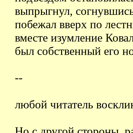
выпрыгнул, согнувшись
побежал вверх по лестн
вместе изумление Ковале
был собственный его но
--
любой читатель восклик
Но с другой стороны, р