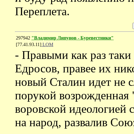
Переплета.
297942
"Владимир Липунов - Буревестники"
[77.41.93.11]
LOM
- Правыми как раз таки
Едросов, правее их ник
новый Сталин идет не сл
порукой возрожденная 
воровской идеологией с
на народ, развалив Сою