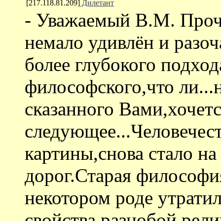
[217.118.81.209]
Дилетант
- Уважаемый В.М. Проч
немало удивлён и разо
более глубокого подход
философского,что ли...
сказанного Вами,хочетс
следующее...Человечес
картины,снова стало на
дорог.Старая философия
некотором роде утрати
свойства,разнобой рели