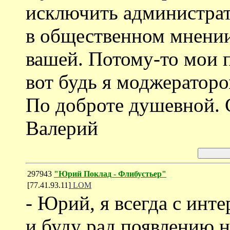
исключить администрат
в общественном мнении 
вашей. Потому-то мои 
вот будь я моджераторо
По доброте душевной. 
Валерий
297943
"Юрий Поклад - Флибустьер"
[77.41.93.11]
LOM
- Юрий, я всегда с инт
и буду рад появлению 