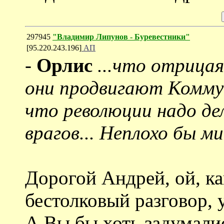
297945
"Владимир Липунов - Буревестники"
[95.220.243.196]
АП
-
Орлис
...что отрица
они продвигают Комму
что революции надо де
врагов... Неплохо бы 
Дорогой Андрей, ой, как
бестолковый разговор, 
А Вы бы хоть задумалис