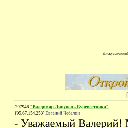
Дискуссионный
297946
"Владимир Липунов - Буревестники"
[95.67.154.253]
Евгений Чебалин
- Уважаемый Валерий! 