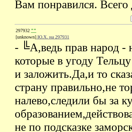
Вам понравился. Всего
297932
""
[unknown]
Ю.Х. на 297931
- ╚А,ведь прав народ -
которые в угоду Тельц
и заложить.Да,и то сказ
страну правильно,не то
налево,следили бы за к
образованием,действов
не по подсказке заморс