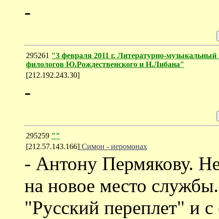
-
295261
"3 февраля 2011 г. Литературно-музыкальн
филологов Ю.Рождественского и Н.Либана"
[212.192.243.30]
-
295259
""
[212.57.143.166]
Симон - иеромонах
- Антону Пермякову. Не
на новое место службы.
"Русский переплет" и 