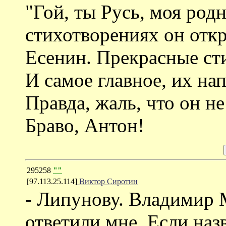
"Гой, ты Русь, моя родн
стихотворениях он откр
Есенин. Прекрасные ст
И самое главное, их на
Правда, жаль, что он н
Браво, Антон!
295258
""
[97.113.25.114]
Виктор Сиротин
- Липунову. Владимир 
ответили мне. Если наз