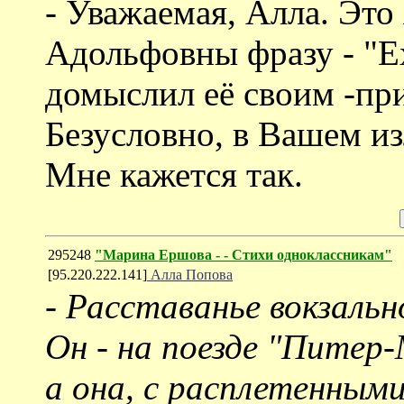
- Уважаемая, Алла. Это
Адольфовны фразу - "Ех
домыслил её своим -при
Безусловно, в Вашем из
Мне кажется так.
295248
"Марина Ершова - - Стихи одноклассникам"
[95.220.222.141]
Алла Попова
-
Расставанье вокзально
Он - на поезде "Питер-
а она, с расплетенными