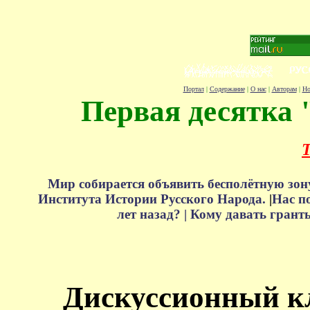
Портал
|
Содержание
|
О нас
|
Авторам
|
Но
Первая десятка 
Т
Мир собирается объявить бесполётную зон
Института Истории Русского Народа.
|
Нас п
лет назад? |
Кому давать грант
Дискуссионный к