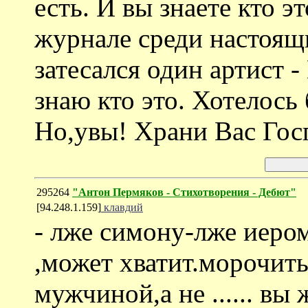
есть. И вы знаете кто э
журнале среди настоящи
затесался один артист 
знаю кто это. Хотелось
Но,увы! Храни Вас Гос
295264
"Антон Пермяков - Стихотворения - Дебют"
[94.248.1.159]
клавдий
- лже симону-лже иер
,может хватит.морочить
мужчиной,а не ...... вы