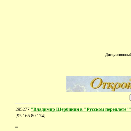
Дискуссионный
295277
"Владимир Щербинин в "Русском переплете"
[95.165.80.174]
-