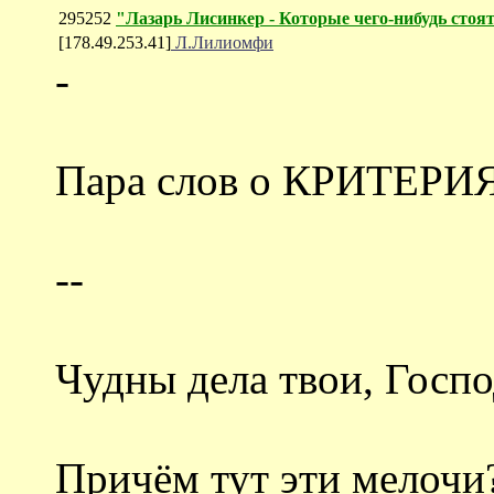
295252
"Лазарь Лисинкер - Которые чего-нибудь стоя
[178.49.253.41]
Л.Лилиомфи
-
Пара слов о КРИТЕРИ
--
Чудны дела твои, Господ
Причём тут эти мелочи