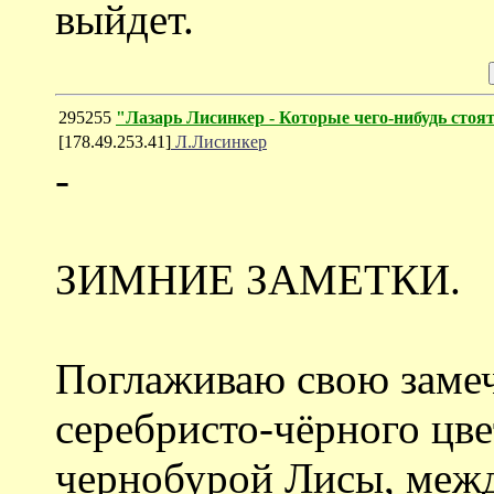
выйдет.
295255
"Лазарь Лисинкер - Которые чего-нибудь стоя
[178.49.253.41]
Л.Лисинкер
-
ЗИМНИЕ ЗАМЕТКИ.
Поглаживаю свою заме
серебристо-чёрного цв
чернобурой Лисы, меж