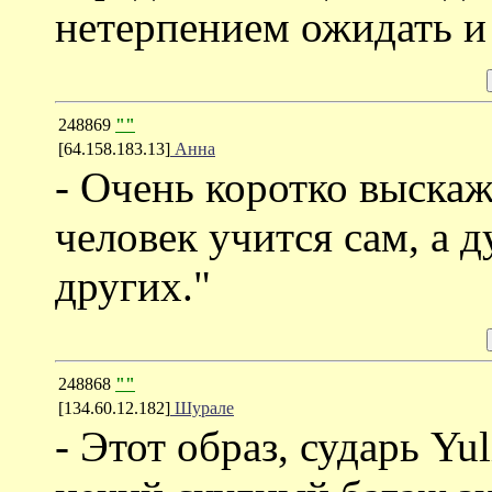
нетерпением ожидать и
248869
""
[64.158.183.13]
Анна
- Очень коротко выска
человек учится сам, а д
других."
248868
""
[134.60.12.182]
Шурале
- Этот образ, сударь Yu