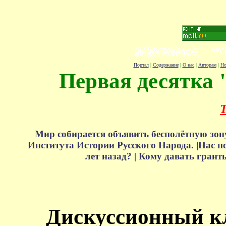
Портал
|
Содержание
|
О нас
|
Авторам
|
Но
Первая десятка 
Т
Мир собирается объявить бесполётную зон
Института Истории Русского Народа.
|
Нас п
лет назад? |
Кому давать грант
Дискуссионный к