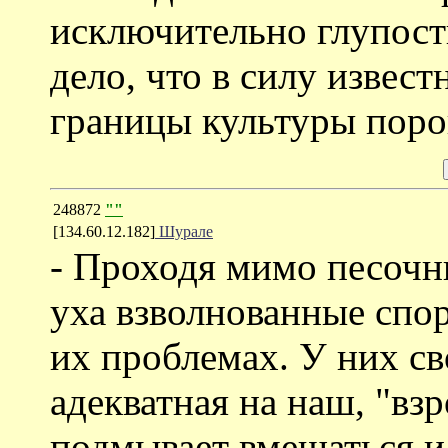
исключительно глупост
дело, что в силу извес
границы культуры поро
248872
""
[134.60.12.182]
Шурале
- Проходя мимо песоч
уха взволнованные спо
их проблемах. У них св
адекватная на наш, "взр
подмывает вмешаться и