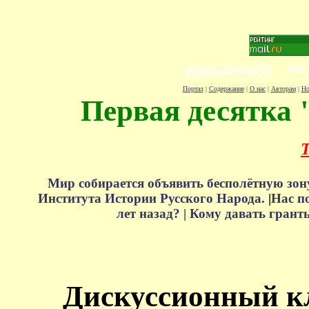
Портал
|
Содержание
|
О нас
|
Авторам
|
Но
Первая десятка 
Т
Мир собирается объявить бесполётную зон
Института Истории Русского Народа.
|
Нас п
лет назад? |
Кому давать грант
Дискуссионный к