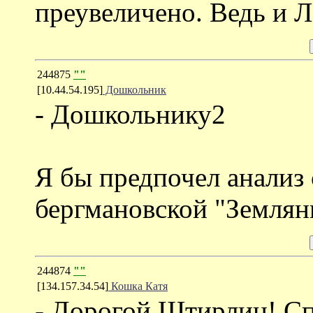
преувеличено. Ведь и 
244875
""
[10.44.54.195]
Дошкольник
- Дошкольнику2
Я бы предпочел анализ 
бергмановской "Земляни
244874
""
[134.157.34.54]
Кошка Катя
- Дорогой Штирлиц! Сп