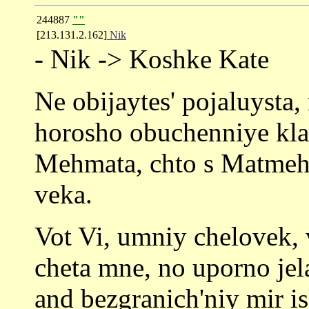
244887
""
[213.131.2.162]
Nik
- Nik -> Koshke Kate
Ne obijaytes' pojaluysta,
horosho obuchenniye kla
Mehmata, chto s Matmeha
veka.
Vot Vi, umniy chelovek, v
cheta mne, no uporno jel
and bezgranich'niy mir is