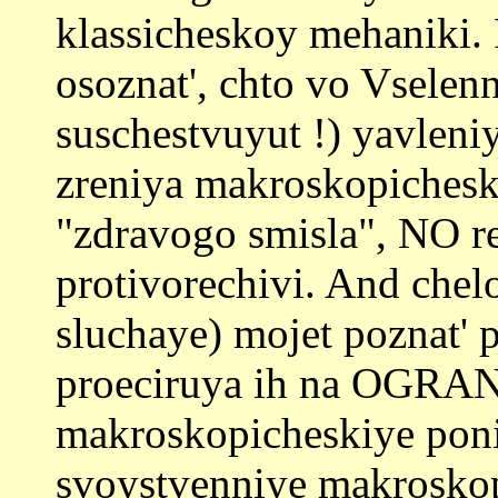
klassicheskoy mehaniki.
osoznat', chto vo Vselen
suschestvuyut !) yavleniy
zreniya makroskopichesk
"zdravogo smisla", NO 
protivorechivi. And che
sluchaye) mojet poznat'
proeciruya ih na OGR
makroskopicheskiye poni
svoystvenniye makrosko