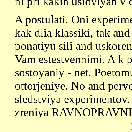
ni pri kakih usloviyah v
A postulati. Oni experim
kak dlia klassiki, tak and
ponatiyu sili and uskoreni
Vam estestvennimi. A k p
sostoyaniy - net. Poetom
ottorjeniye. No and pervo
sledstviya experimentov. 
zreniya RAVNOPRAVNI