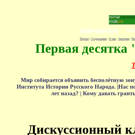
Портал
|
Содержание
|
О нас
|
Авторам
|
Но
Первая десятка 
Т
Мир собирается объявить бесполётную зон
Института Истории Русского Народа.
|
Нас п
лет назад? |
Кому давать грант
Дискуссионный к