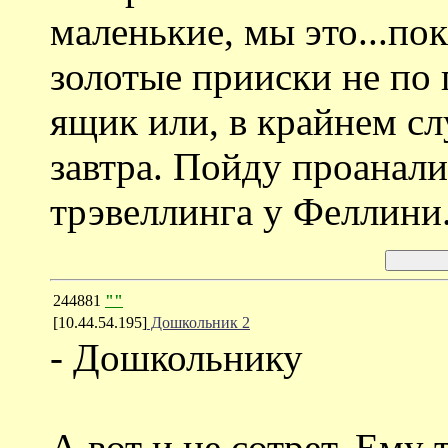
маленькие, мы это...по
золотые прииски не по 
ящик или, в крайнем слу
завтра. Пойду проанал
трэвеллинга у Феллини
244881
""
[10.44.54.195]
Дошкольник 2
- Дошкольнику
А вот и не сотрет. Ему