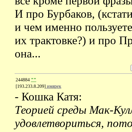
все кроме первой фразы 
И про Бурбаков, (кстат
и чем именно пользуете
их трактовке?) и про П
она...
244884
""
[193.233.8.209]
имярек
- Кошка Катя:
Теорией среды Мак-Кулл
удовлетвориться, пото