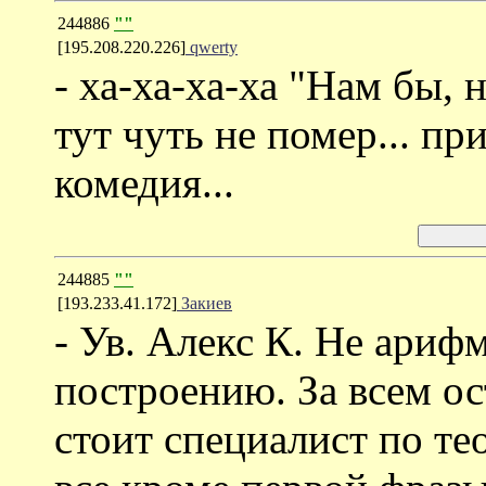
244886
""
[195.208.220.226]
qwerty
- ха-ха-ха-ха "Нам бы, 
тут чуть не помер... пр
комедия...
244885
""
[193.233.41.172]
Закиев
- Ув. Алекс К. Не ариф
построению. За всем о
стоит специалист по те