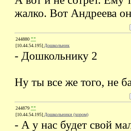
жалко. Вот Андреева он
244880
""
[10.44.54.195]
Дошкольник
- Дошкольнику 2
Ну ты все же того, не б
244879
""
[10.44.54.195]
Дошкольники (хором)
- А у нас будет свой м