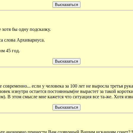
е хотя бы одну подсказку.
са слова Архивариуса.
м 45 год.
 современно... если у человека за 100 лет не выросла третья рук
человек изнутри остается постоянным(не вырастет за такой коротк
ым). В этом смысле мне кажется что ситуация все та-же. Хотя изв
льте анонимно принести Вам созвучный Вашим исканиям сонет? 