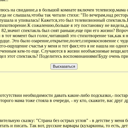
плюсь на свидание,а в большой комнате включен телевизор,мам
гда не слышала,чтобы так читали стихи: "По вечерам,над ресто
ем,слушала и упивалась! Кажется,это был телевизионный спектак
тихотворение.К сожалению,больше я эту постановку не видела,да
 82,значит спектакль был снят раньше,еще при его жизни? Впроч
 в тот момент был голос,читавший это стихотворение так,как я н
дце. Это было озарение,открытие,полет,соприкосновение с чудо
го-ощущение счастья у меня и тот факт,что я не нашла ни одного
еченным кем-то еще. Случаются в жизни необъяснимые вещи,кото
дел этот спектакль? Поделитесь воспоминаниями!Буду очень при
 отсутствии необходимости давать какие-либо подсказки,- поста
орого мама тоже стояла в очереди, - ну кто, скажите, вас друг др
ительную сказку: "Страна без острых углов" - в детстве у меня
ать и писать. Так вот, русские варвары (кухаркины, то есть, дет