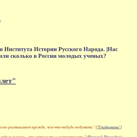
м
и Института Истории Русского Народа.
|
Нас
или сколько в России молодых ученых?
плет"
долго размышляет прежде, чем что-нибудь подумать." (
"Графоманы"
)
 юдоли печали - это учтивость и корректность." (
Василий Пригодич
)