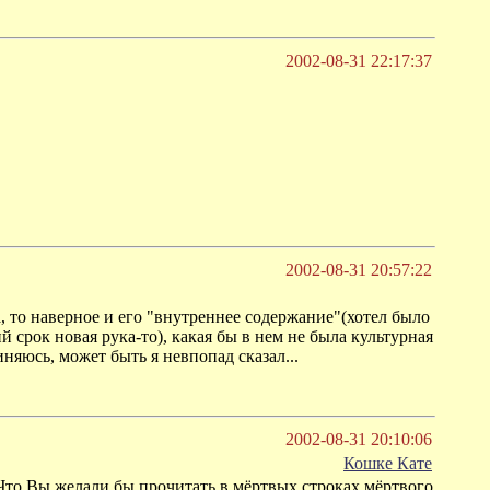
2002-08-31 22:17:37
2002-08-31 20:57:22
а, то наверное и его "внутреннее содержание"(хотел было
ий срок новая рука-то), какая бы в нем не была культурная
иняюсь, может быть я невпопад сказал...
2002-08-31 20:10:06
Кошке Кате
Что Вы желали бы прочитать в мёртвых строках мёртвого