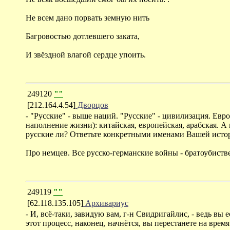
Не всем дано порвать земную нить
Багровостью дотлевшего заката,
И звёздной влагой сердце упоить.
249120
""
[212.164.4.54]
Дворцов
- "Русские" - выше наций. "Русские" - цивилизация. Ев
наполнение жизни): китайская, европейская, арабская. А
русские ли? Ответьте конкретными именами Вашей исто
Про немцев. Все русско-германские войны - братоубиств
249119
""
[62.118.135.105]
Архивариус
- И, всё-таки, завидую вам, г-н Свидригайлис, - ведь вы 
этот процесс, наконец, начнётся, вы перестанете на время