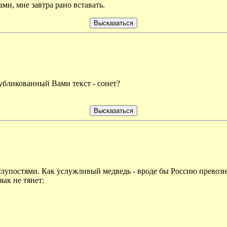
ми, мне завтра рано вставать.
публикованный Вами текст - сонет?
оглупостями. Как услужливый медведь - вроде бы Россию превозн
зык не тянет: