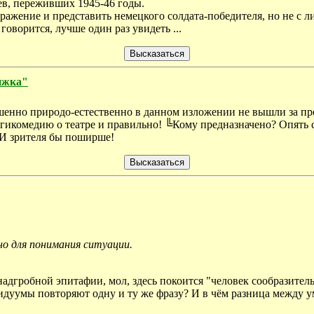
ев, переживших 1945-46 годы.
ражение и представить немецкого солдата-победителя, но не с л
оворится, лучше один раз увидеть ...
ижка"
шенно природо-естественно в данном изложении не вышли за пре
агикомедию о театре и правильно! ╚Кому предназначено? Опять 
 И зрителя бы поширше!
но для понимания ситуации.
надгробной эпитафии, мол, здесь покоится "человек сообразител
видуумы повторяют одну и ту же фразу? И в чём разница между