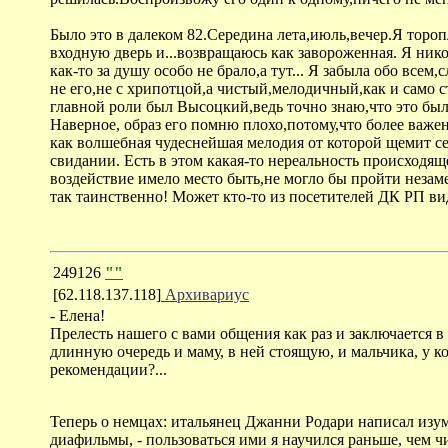
Было это в далеком 82.Середина лета,июль,вечер.Я торо
входную дверь и...возвращаюсь как завороженная. Я нико
как-то за душу особо не брало,а тут... Я забыла обо вс
не его,не с хрипотцой,а чистый,мелодичный,как и само с
главной роли был Высоцкий,ведь точно знаю,что это был
Наверное, образ его помню плохо,потому,что более важен
как волшебная чудеснейшая мелодия от которой щемит сер
свидании. Есть в этом какая-то нереальность происходяще
воздействие имело место быть,не могло бы пройти незам
так таинственно! Может кто-то из посетителей ДК РП ви
249126
""
[62.118.137.118]
Архивариус
- Елена!
Прелесть нашего с вами общения как раз и заключается в
длинную очередь и маму, в ней стоящую, и мальчика, у кот
рекомендации?...
Теперь о немцах: итальянец Джанни Родари написал изум
диафильмы, - пользоваться ими я научился раньше, чем чит