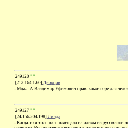
249128
""
[212.164.1.60]
Дворцов
- Мда... А Владимир Ефимович прав: какое горе для чело
249127
""
[24.156.204.198]
Линда
- Когда-то я этот пост помещала на одном из русскоязычны
решилась.Воспроизвожу его один к одному,ничего не меня