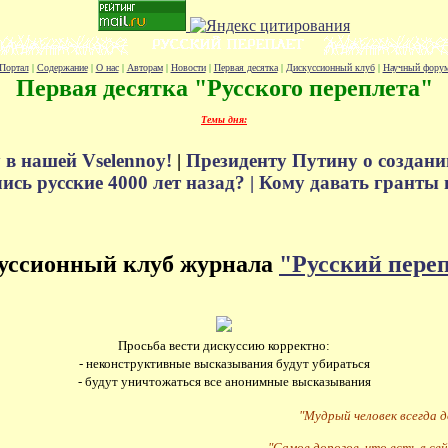
Портал
|
Содержание
|
О нас
|
Авторам
|
Новости
|
Первая десятка
|
Дискуссионный клуб
|
Научный фору
Первая десятка "Русского переплета"
Темы дня:
 в нашей Vselennoy!
|
Президенту Путину о создани
сь русские 4000 лет назад? |
Кому давать гранты 
уссионный клуб журнала
"Русский пере
Просьба вести дискуссию корректно:
- неконструктивные высказывания будут убираться
- будут уничтожаться все анонимные высказывания
"Мудрый человек всегда 
"Самое дорогое, что есть в сей