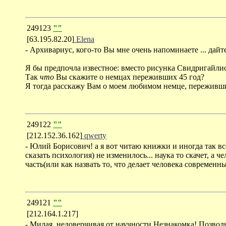
249123
""
[63.195.82.20]
Elena
- Архивариус, кого-то Вы мне очень напоминаете ... дайт
Я бы предпочла известное: вместо рисунка Свидригайли
Так
что
Вы скажите о немцах переживших 45 год?
Я тогда расскажу Вам о моем любимом немце, переживши
249122
""
[212.152.36.162]
qwerty
- Юлий Борисович! а я вот читаю книжки и иногда так все
сказать психология) не изменилось... наука то скачет, а 
часть(или как назвать то, что делает человека современн
249121
""
[212.164.1.217]
- Милая, недоверчивая от научности Незнакомка! Позво