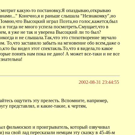
а смотрит какую-то постановку.Я опаздываю,открываю
ранами..." Конечно,я и раньше слышала "Незнакомку",но
ль.Помню,что Высоцкий играл Поэта,но голос,кажется,был
 и тогда не много успела посмотреть.Смущает,что в
ем, я уже не так и уверена Высоцкий ли то был?
икогда и не слышала.Так,что это стихотворение звучало
м. То,что заставило забыть на мгновение обо всем,даже о
,кто бы видел этот спектакль.То,что я видела,то какое
рые понять нам пока не дано! А может все-таки и не все
знательна!
2002-08-31 23:44:55
райтесь ощутить эту прелесть. Вспомните, например,
угу представлял, и какие-такие, к чертям,
 был фильмоскоп и проигрыватель, который озвучивал
и) на свой лад пересказали немцам эту сказку в 45-46-м