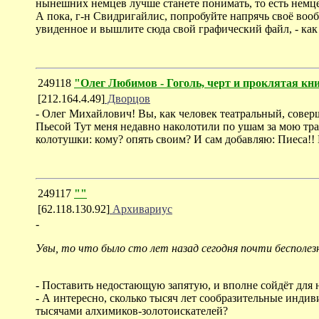
нынешних немцев лучше станете понимать, то есть немц
А пока, г-н Свидригайлис, попробуйте напрячь своё вооб
увиденное и вышлите сюда свой графический файл, - как г
249118
"Олег Любимов - Гоголь, черт и проклятая кн
[212.164.4.49]
Дворцов
- Олег Михайлович! Вы, как человек театральный, совер
Пьесой Тут меня недавно наколотили по ушам за мою тр
колотушки: кому? опять своим? И сам добавляю: Пиеса!!
249117
""
[62.118.130.92]
Архивариус
-
Увы, то что было сто лет назад сегодня почти бесполез
- Поставить недостающую запятую, и вполне сойдёт для 
- А интересно, сколько тысяч лет сообразительные инди
тысячами алхимиков-золотоискателей?