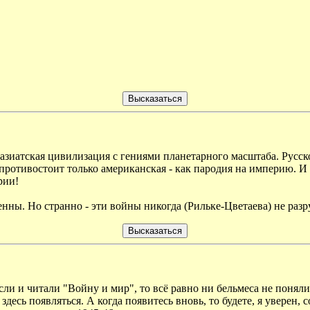
роазиатская цивилизация с гениями планетарного масштаба. Русс
 противостоит только американская - как пародия на империю. И 
рии!
енны. Но странно - эти войны никогда (Рильке-Цветаева) не раз
если и читали "Войну и мир", то всё равно ни бельмеса не поняли
 здесь появляться. А когда появитесь вновь, то будете, я уверен