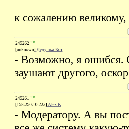
к сожалению великому, 
245262
""
[unknown]
Дедушка Кот
- Возможно, я ошибся. 
заушают другого, оскор
245261
""
[158.250.10.222]
Alex K
- Модератору. А вы пос
все же систему какую-т