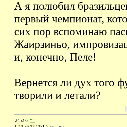
А я полюбил бразильцев
первый чемпионат, кото
сих пор вспоминаю па
Жаирзиньо, импровизац
и, конечно, Пеле!
Вернется ли дух того фу
творили и летали?
245273
""
[213.85.27.133]
Андраник