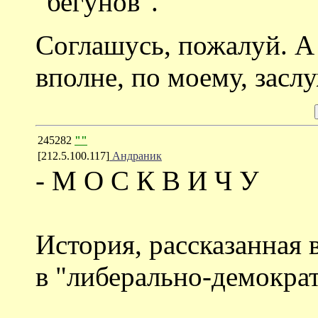
"бегунов"."
Соглашусь, пожалуй. А
вполне, по моему, засл
245282
""
[212.5.100.117]
Андраник
- М О С К В И Ч У
История, рассказанная 
в "либерально-демокра