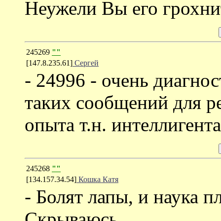
Неужели Вы его грохни
245269
""
[147.8.235.61]
Сергей
- 24996 - очень диагн
таких сообщений для р
опыта т.н. интеллигента
245268
""
[134.157.34.54]
Кошка Катя
- Болят лапы, и наука 
Скрываюсь.