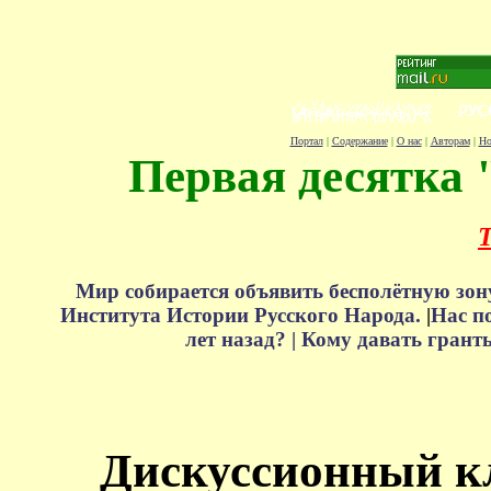
Портал
|
Содержание
|
О нас
|
Авторам
|
Но
Первая десятка 
Т
Мир собирается объявить бесполётную зон
Института Истории Русского Народа.
|
Нас п
лет назад? |
Кому давать грант
Дискуссионный к