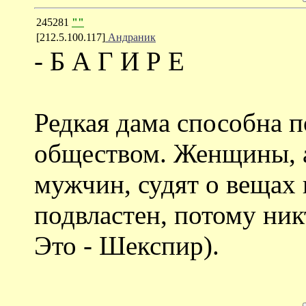
245281
""
[212.5.100.117]
Андраник
- Б А Г И Р Е
Редкая дама способна п
обществом. Женщины, а
мужчин, судят о вещах 
подвластен, потому ник
Это - Шекспир).