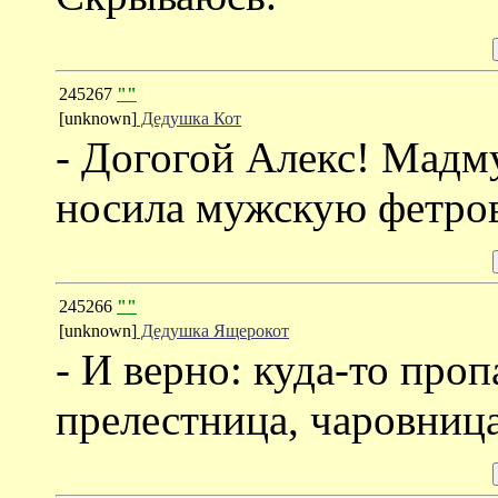
245267
""
[unknown]
Дедушка Кот
- Догогой Алекс! Мадму
носила мужскую фетров
245266
""
[unknown]
Дедушка Ящерокот
- И верно: куда-то проп
прелестница, чаровница