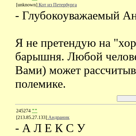
[unknown]
Кот из Петербурга
- Глубокоуважаемый А
Я не претендую на "хор
барышня. Любой челов
Вами) может рассчитыв
полемике.
245274
""
[213.85.27.133]
Андраник
- А Л Е К С У