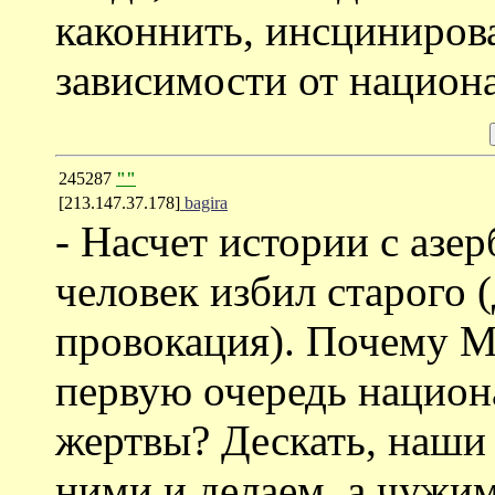
каконнить, инсцинирова
зависимости от национа
245287
""
[213.147.37.178]
bagira
- Насчет истории с аз
человек избил старого (
провокация). Почему М
первую очередь национ
жертвы? Дескать, наши 
ними и делаем, а чужи