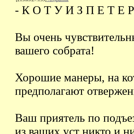
- К О Т У И З П Е Т Е Р
Вы очень чувствительны
вашего собрата!
Хорошие манеры, на ко
предполагают отвержен
Ваш приятель по подъез
из ваших уст никто и н