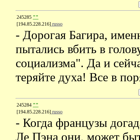
245285
""
[194.85.228.216]
russo
- Дорогая Багира, имен
пытались вбить в голов
социализма". Да и сейч
теряйте духа! Все в пор
245284
""
[194.85.228.216]
russo
- Когда французы догад
Ле Пэна они, может быт