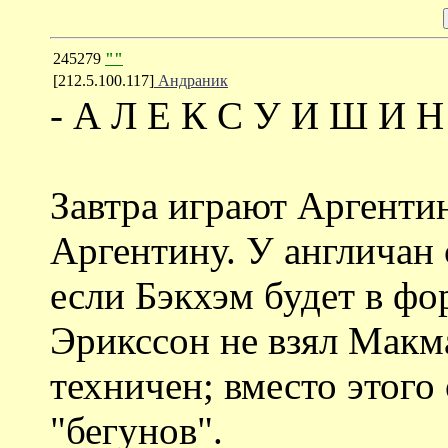
245279
""
[212.5.100.117]
Андраник
- А Л Е К С У И Ш И Н
Завтра играют Аргентин
Аргентину. У англичан 
если Бэкхэм будет в ф
Эрикссон не взял Макм
техничен; вместо этого
"бегунов".