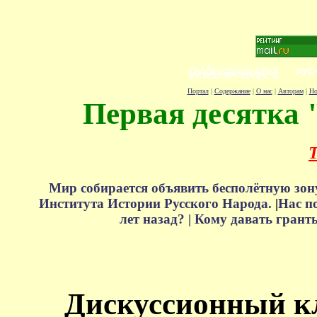
Портал
|
Содержание
|
О нас
|
Авторам
|
Но
Первая десятка 
Т
Мир собирается объявить бесполётную зон
Института Истории Русского Народа.
|
Нас п
лет назад? |
Кому давать грант
Дискуссионный к