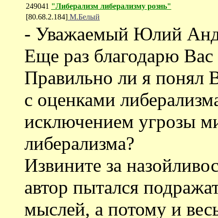
249041
"Либерализм либерализму рознь"
[80.68.2.184]
М.Белый
- Уважаемый Юлий Анд
Еще раз благодарю Вас з
Правильно ли я понял В
с оценками либерализма 
исключением угрозы ми
либерализма?
Извините за назойливос
автор пытался подража
мыслей, а потому и ве