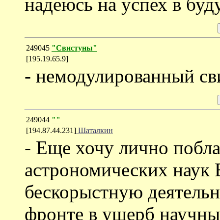
надеюсь на успех в бу
249045
"Свистуны"
[195.19.65.9]
- немодулированный св
249044
""
[194.87.44.231]
Шаталкин
- Еще хочу лично побла
астрономических наук 
бескорыстную деятельн
фронте в ущерб научны