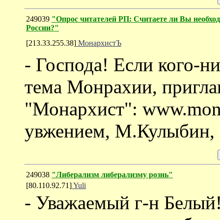
249039
"Опрос читателей РП: Считаете ли Вы необхо
России?"
[213.33.255.38]
МонархистЪ
- Господа! Если кого-
тема Монрахии, пригла
"Монархист": www.monar
увжением, М.Кулыбин, 
249038
"Либерализм либерализму рознь"
[80.110.92.71]
Yuli
- Уважаемый г-н Белый!