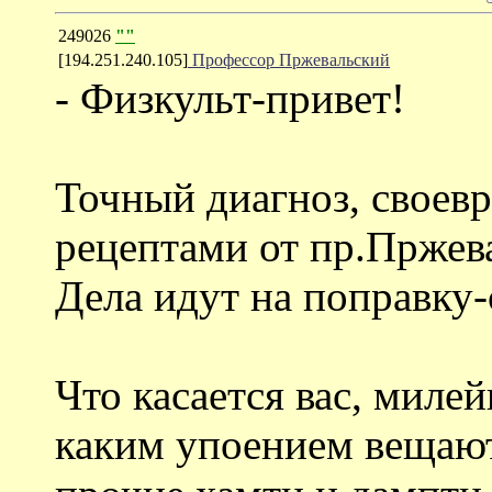
249026
""
[194.251.240.105]
Профессор Пржевальский
- Физкульт-привет!
Точный диагноз, своевр
рецептами от пр.Пржева
Дела идут на поправку-
Что касается вас, милей
каким упоением вещают