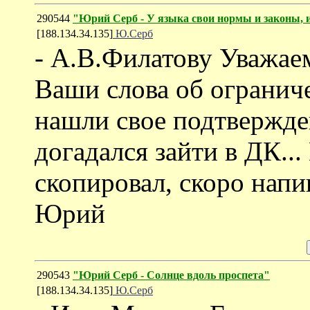
290544
"Юрий Серб - У языка свои нормы и законы, и
[188.134.34.135]
Ю.Серб
- А.В.Филатову Уважае
Ваши слова об огранич
нашли свое подтвержден
догадался зайти в ДК..
скопировал, скоро напи
Юрий
290543
"Юрий Серб - Солнце вдоль проспета"
[188.134.34.135]
Ю.Серб