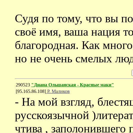
Судя по тому, что вы п
своё имя, ваша нация т
благородная. Как много
но не очень смелых люд
290523
"Диана Ольшанская - Красные маки"
[95.165.86.108]
Р. Маликов
- На мой взгляд, блестя
русскоязычной )литерат
чтива , заполонившего