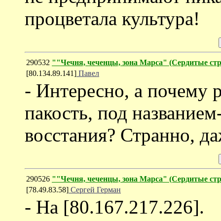
процветала культура!
290532
""Чечня, чеченцы, зона Марса" (Cердитые ст
[80.134.89.141]
Павел
- Интересно, а почему 
пакость, под названием
восстания? Странно, да
290526
""Чечня, чеченцы, зона Марса" (Cердитые ст
[78.49.83.58]
Сергей Герман
- На [80.167.217.226].