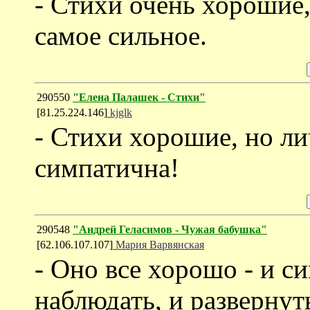
- Стихи очень хорошие,
самое сильное.
290550
"Елена Палашек - Стихи"
[81.25.224.146]
kjglk
- Стихи хорошие, но ли
симпатична!
290548
"Андрей Геласимов - Чужая бабушка"
[62.106.107.107]
Мария Варвянская
- Оно все хорошо - и с
наблюдать, и развернут