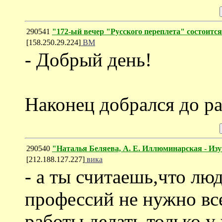
290541
"172-ый вечер "Русского переплета" состоится 
[158.250.29.224]
ВМ
- Добрый день!
Наконец добрался до ра
290540
"Наталья Беляева, А. Е. Иллюминарская - Изу
[212.188.127.227]
вика
- а ты считаешь,что лю
профессий не нужно в
работы делать,только у