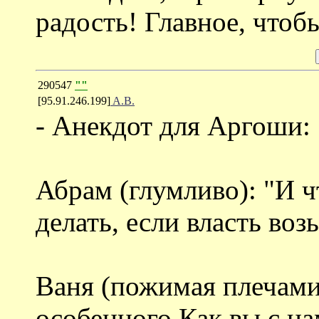
радость! Главное, чтоб
290547
""
[95.91.246.199]
A.B.
- Анекдот для Аргоши:
Абрам (глумливо): "И ч
делать, если власть воз
Ваня (пожимая плечами)
особенного.Как вы с на