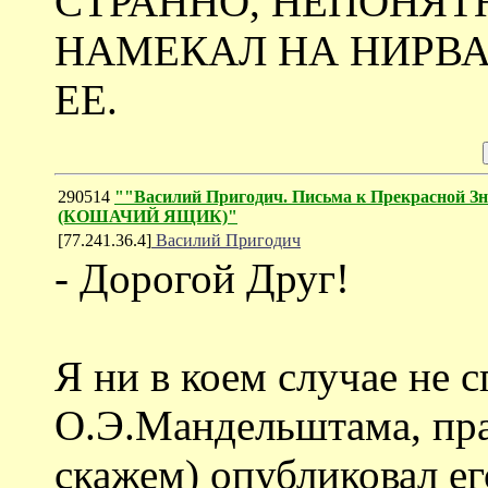
СТРАННО, НЕПОНЯТН
НАМЕКАЛ НА НИРВАН
ЕЕ.
290514
""Василий Пригодич. Письма к Прекрасной Зн
(КОШАЧИЙ ЯЩИК)"
[77.241.36.4]
Василий Пригодич
- Дорогой Друг!
Я ни в коем случае не 
О.Э.Мандельштама, прав
скажем) опубликовал е