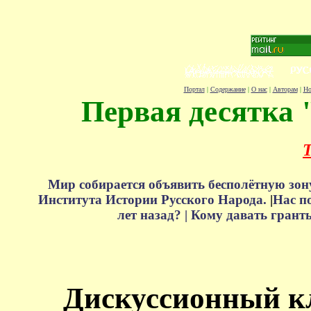
Портал
|
Содержание
|
О нас
|
Авторам
|
Но
Первая десятка 
Т
Мир собирается объявить бесполётную зон
Института Истории Русского Народа.
|
Нас п
лет назад? |
Кому давать грант
Дискуссионный к