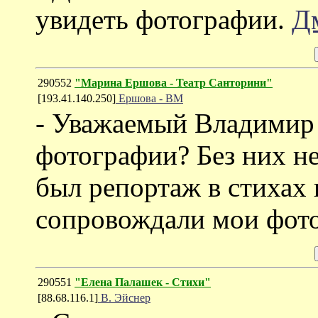
увидеть фотографии.
Д
290552
"Марина Ершова - Театр Санторини"
[193.41.140.250]
Ершова - ВМ
- Уважаемый Владимир
фотографии? Без них не
был репортаж в стихах 
сопровождали мои фото
290551
"Елена Палашек - Стихи"
[88.68.116.1]
В. Эйснер