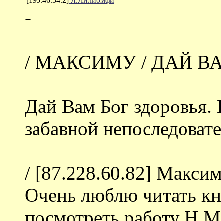
[195.46.34.2]
Л.Лилиомфи
-
/ МАКСИМУ / ДАЙ В
Дай Вам Бог здоровья.
забавной непоследоват
/ [87.228.60.82] Максим 
Очень люблю читать кн
посмотреть работу Н.