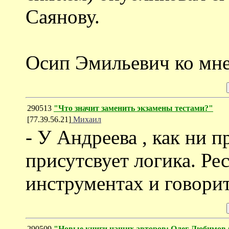
Саянову.
Осип Эмильевич ко мне 
290513
"Что значит заменить экзамены тестами?"
[77.39.56.21]
Михаил
- У Андреева , как ни 
присутсвует логика. Ре
инструментах и говорит
290509
"Новые книги наших авторов: Олег Любимов