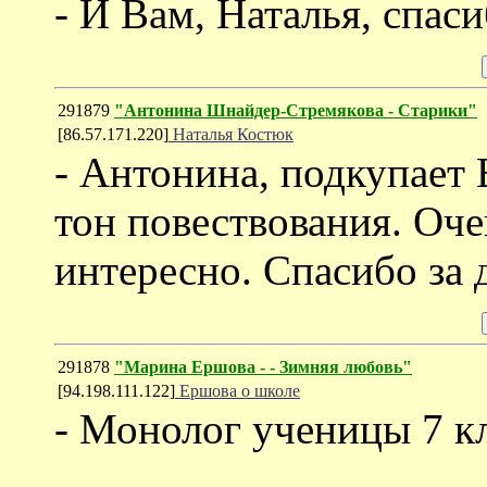
- И Вам, Наталья, спаси
291879
"Антонина Шнайдер-Стремякова - Старики"
[86.57.171.220]
Наталья Костюк
- Антонина, подкупает
тон повествования. Оч
интересно. Спасибо за 
291878
"Марина Ершова - - Зимняя любовь"
[94.198.111.122]
Ершова о школе
- Монолог ученицы 7 к