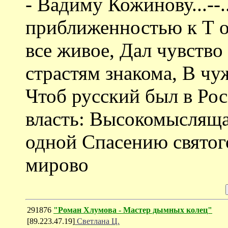
- Вадиму Кожинову...--.
приближенностью к Т о 
все живое, Дал чувство
страстям знакома, В чу
Чтоб русский был в Ро
власть: Высокомысляща
одной Спасению святог
мирово
291876
"Роман Хлумова - Мастер дымных колец"
[89.223.47.19]
Светлана Ц.