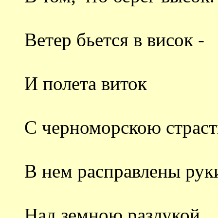
Ветер бьется в висок -
И полета виток
С черноморскою страст
В нем расправлены рук
Над земною разлукой.