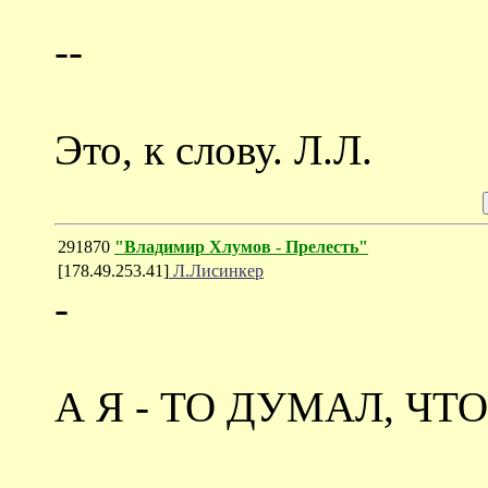
--
Это, к слову. Л.Л.
291870
"Владимир Хлумов - Прелесть"
[178.49.253.41]
Л.Лисинкер
-
А Я - ТО ДУМАЛ, ЧТО