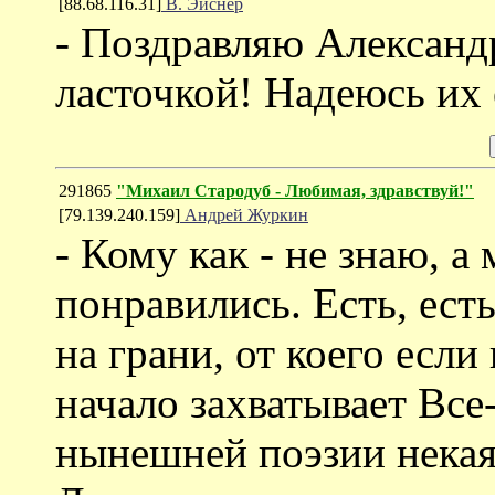
[88.68.116.31]
В. Эйснер
- Поздравляю Александ
ласточкой! Надеюсь их 
291865
"Михаил Стародуб - Любимая, здравствуй!"
[79.139.240.159]
Андрей Журкин
- Кому как - не знаю, 
понравились. Есть, ест
на грани, от коего если
начало захватывает Все-
нынешней поэзии некая 