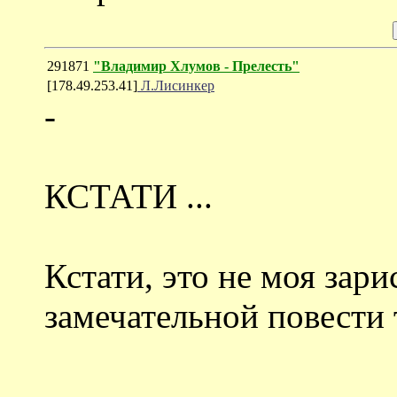
291871
"Владимир Хлумов - Прелесть"
[178.49.253.41]
Л.Лисинкер
-
КСТАТИ ...
Кстати, это не моя зари
замечательной повести 
--