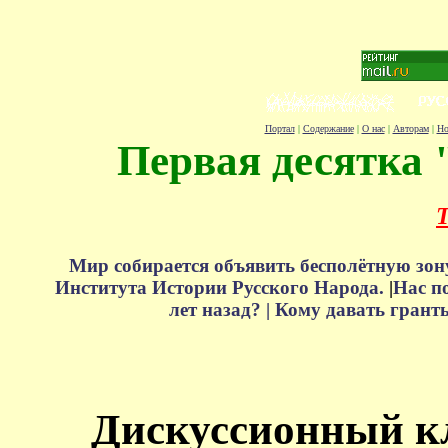
Портал
|
Содержание
|
О нас
|
Авторам
|
Но
Первая десятка 
Т
Мир собирается объявить бесполётную зон
Института Истории Русского Народа.
|
Нас п
лет назад? |
Кому давать грант
Дискуссионный к