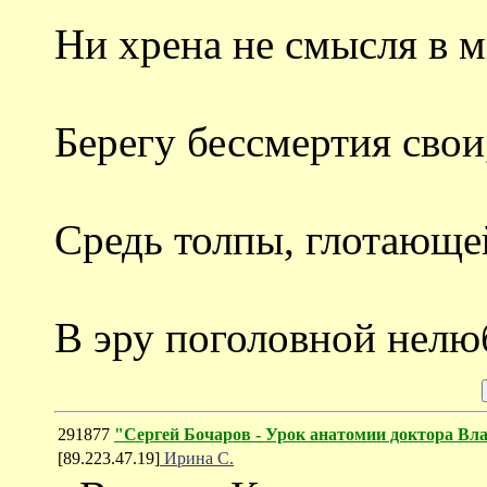
Ни хрена не смысля в м
Берегу бессмертия свои
Средь толпы, глотающе
В эру поголовной нелю
291877
"Сергей Бочаров - Урок анатомии доктора Вл
[89.223.47.19]
Ирина С.