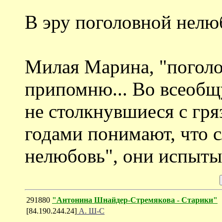
В эру поголовной нелю
Милая Марина, "поголо
припомню... Во всеобщ
не столкнувшиеся с гря
годами понимают, что с
нелюбовь", они испыты
291880
"Антонина Шнайдер-Стремякова - Старики"
[84.190.244.24]
А. Ш-С