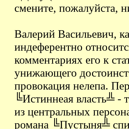
смените, пожалуйста, н
Валерий Васильевич, ка
индеферентно относится
комментариях его к ста
унижающего достоинств
провокация нелепа. Пер
╚Истиннеая власть╩ - т
из центральных персон
романа ╚Пустыня╩ спис