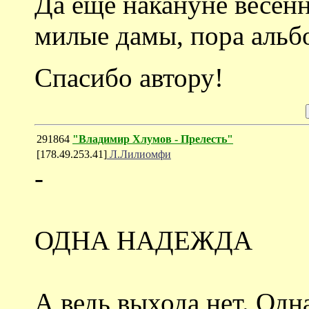
Да еще накануне весенн
милые дамы, пора альб
Спасибо автору!
291864
"Владимир Хлумов - Прелесть"
[178.49.253.41]
Л.Лилиомфи
-
ОДНА НАДЕЖДА
А ведь выхода нет. Одна