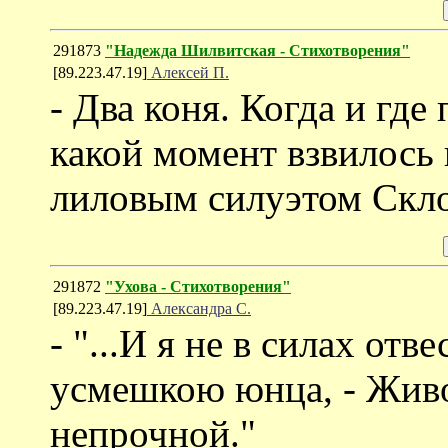
291873
"Надежда Шилвитская - Стихотворения"
[89.223.47.19]
Алексей П.
- Два коня. Когда и где
какой момент взвилось 
лиловым силуэтом Скл
291872
"Ухова - Стихотворения"
[89.223.47.19]
Александра С.
- "...И я не в силах отв
усмешкою юнца, - Живо
непрочной."