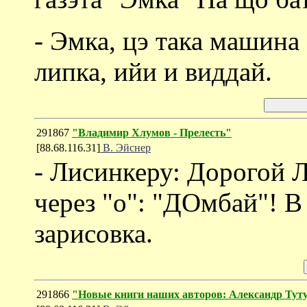
- Эмка, цэ така машина 
липка, ийи и виддай.
291867
"Владимир Хлумов - Прелесть"
[88.68.116.31]
В. Эйснер
- Лисинкеру: Дорогой 
через "о": "ДОмбай"! В
зарисовка.
291866
"Новые книги наших авторов: Александр Тут