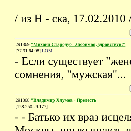
/ из Н - ска, 17.02.2010 
291869
"Михаил Стародуб - Любимая, здравствуй!"
[77.91.64.98]
LOM
- Если существует "женс
сомнения, "мужская"...
291868
"Владимир Хлумов - Прелесть"
[158.250.29.177]
- - Батько их враз исце
Москвы, прыкынувся, як