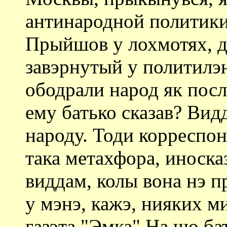
антинародной политики
Прыйшов у лохмотях, д
завэрнутый у политилэн
ободрали народ як пос
ему батько сказав? Вид
народу. Тоди корреспон
така метахфора, иносказ
виддам, колы вона нэ п
у мэнэ, кажэ, нияких м
газэта "Эмка" На що ба