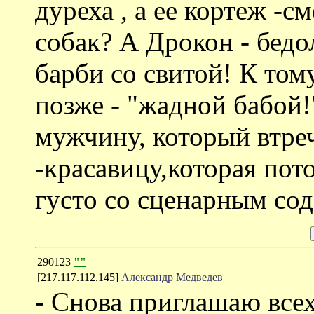
дуреха , а ее кортеж -с
собак? А Дрокон - бед
барби со свитой! К тому
позже - "жадной бабой!"
мужчину, который втре
-красавицу,которая пото
густо со сценарным со
290123
""
[217.117.112.145]
Александр Медведев
- Снова приглашаю все