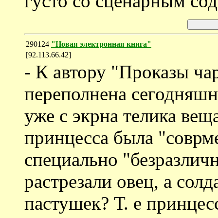
густо со сценарным со
290124
"Новая электронная книга"
[92.113.66.42]
- К автору "Проказы ча
переполнена сегодняшн
уже с экрна телика вещ
принцесса была "соврме
специально "безразличн
растрезали овец, а солд
пастушек? Т. е принцес