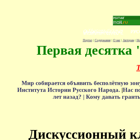
Портал
|
Содержание
|
О нас
|
Авторам
|
Но
Первая десятка 
Т
Мир собирается объявить бесполётную зон
Института Истории Русского Народа.
|
Нас п
лет назад? |
Кому давать грант
Дискуссионный к