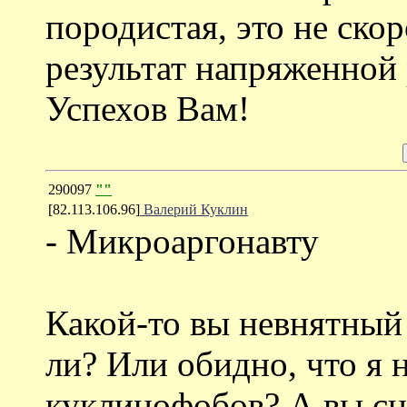
породистая, это не ско
результат напряженной
Успехов Вам!
290097
""
[82.113.106.96]
Валерий Куклин
- Микроаргонавту
Какой-то вы невнятный 
ли? Или обидно, что я 
куклинофобов? А вы сна