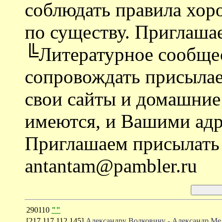
соблюдать правила хор
по существу. Приглаша
╚Литературное сообще
сопровождать присыла
свои сайты и домашние 
имеются, и Вашими ад
Приглашаем присылать 
antantam@pambler.ru
290110
""
[217.117.112.145]
Александру Волковичу - Александр Ме