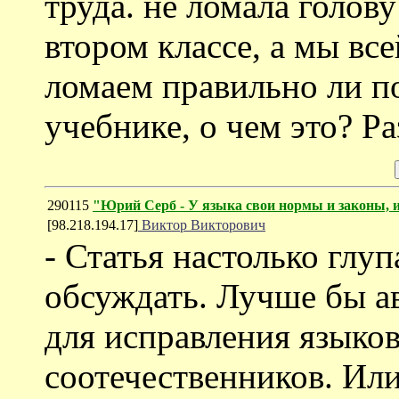
труда. не ломала голов
втором классе, а мы вс
ломаем правильно ли по
учебнике, о чем это? Р
290115
"Юрий Серб - У языка свои нормы и законы, и
[98.218.194.17]
Виктор Викторович
- Статья настолько глуп
обсуждать. Лучше бы ав
для исправления языко
соотечественников. Ил