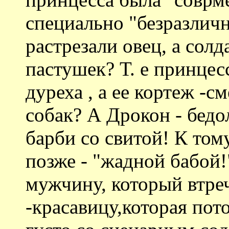
специально "безразличн
растрезали овец, а солд
пастушек? Т. е принцес
дуреха , а ее кортеж -с
собак? А Дрокон - бед
барби со свитой! К тому
позже - "жадной бабой!"
мужчину, который втре
-красавицу,которая пото