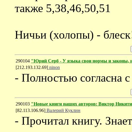
также 5,38,46,50,51
Ничьи (холопы) - блеск
290104
"Юрий Серб - У языка свои нормы и законы, и
[212.193.132.69]
ninon
- Полностью согласна с
290103
"Новые книги наших авторов: Виктор Никит
[82.113.106.96]
Валерий Куклин
- Прочитал книгу. Знает