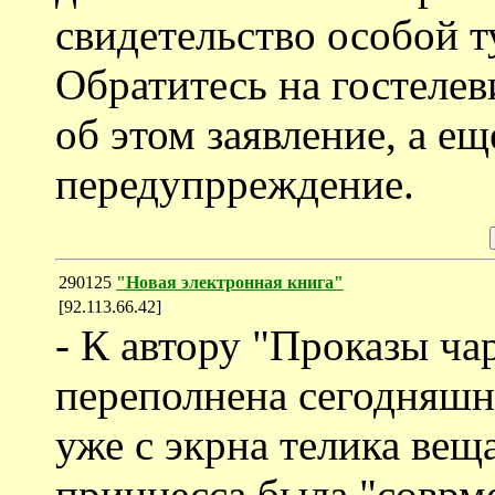
свидетельство особой т
Обратитесь на гостелев
об этом заявление, а ещ
передупрреждение.
290125
"Новая электронная книга"
[92.113.66.42]
- К автору "Проказы ча
переполнена сегодняшн
уже с экрна телика вещ
принцесса была "соврме