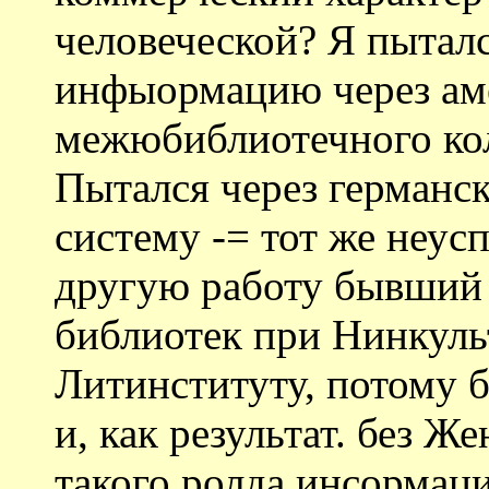
человеческой? Я пытал
инфыормацию через ам
межюбиблиотечного кол
Пытался через германс
систему -= тот же неус
другую работу бывший 
библиотек при Нинкуль
Литинституту, потому б
и, как результат. без Же
такого ролда инсормац