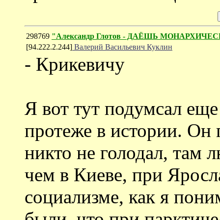
298769
"Александр Глотов - ДАЁШЬ МОНАРХИ
[94.222.2.244]
Валерий Васильевич Куклин
- Крикевичу
Я вот тут подумсал еще
протеже в истории. Он 
никто не голодал, там 
чем в Киеве, при Ярос
социализме, как я пон
были, что при парктиче