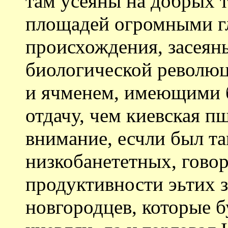
там усеяны на добрых 
площадей огромными г
происхождения, засеян
биологической революц
и ячменем, имеющими 
отдачу, чем киевская пш
внимание, есчли был та
низкобанететных, гово
продуктивности эьтих 
новгородцев, которые 