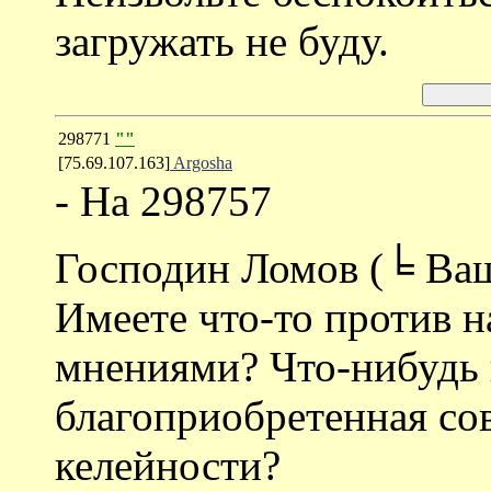
загружать не буду.
298771
""
[75.69.107.163]
Argosha
- На 298757
Господин Ломов (╘ Ваш
Имеете что-то против 
мнениями? Что-нибудь 
благоприобретенная сов
келейности?