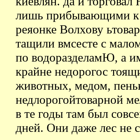
киевлян. да и торговал 
лишь прибывающими к 
реяонке Волхову ьтова
тащили вмсесте с мало
по водоразделамЮ, а и
крайне недорогос тоящ
животных, медом, пень
недлорогойтоварной ме
в те годы там был совс
дней. Они даже лес не 