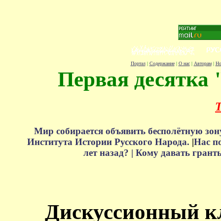
Портал
|
Содержание
|
О нас
|
Авторам
|
Но
Первая десятка 
Т
Мир собирается объявить бесполётную зон
Института Истории Русского Народа.
|
Нас п
лет назад? |
Кому давать грант
Дискуссионный к