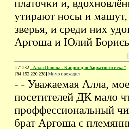
платочки и, вдохновл
утирают носы и машут,
зверья, и среди них уд
Аргоша и Юлий Борисы
271232
"Алла Попова - Каприс для бархатного века"
[84.152.220.238]
Мимо проходил
- - Уважаемая Алла, мо
посетителей ДК мало что
проффессиональный чит
брат Аргоша с племянн