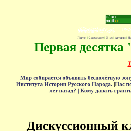
Портал
|
Содержание
|
О нас
|
Авторам
|
Но
Первая десятка 
Т
Мир собирается объявить бесполётную зон
Института Истории Русского Народа.
|
Нас п
лет назад? |
Кому давать грант
Дискуссионный к