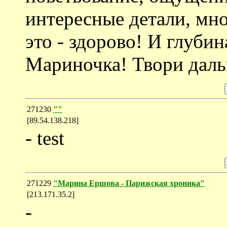
интересные детали, мн
это - здорово! И глубин
Мариночка! Твори дал
271230
""
[89.54.138.218]
- test
271229
"Марина Ершова - Парижская хроника"
[213.171.35.2]
-