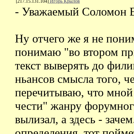
[217.15.131.104]
Игорь Крылов
- Уважаемый Соломон 
Ну отчего же я не пон
понимаю "во втором пр
текст выверять до фил
ньансов смысла того, ч
перечитываю, что мной 
чести" жанру форумног
вылизал, а здесь - заче
определения, тот поймет