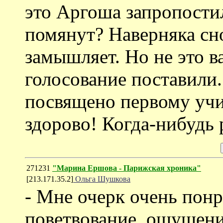
это Аргоша запропостил
помянут? Наверняка сн
замышляет. Но не это в
голосование поставили.
посвящено первому учи
здорово! Когда-нибудь 
271231
"Марина Ершова - Парижская хроника"
[213.171.35.2]
Ольга Шушкова
- Мне очерк очень пон
поветвование, ощущени