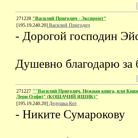
271228
"Василий Пригодич - Экспромт"
[195.19.240.20]
Василий Пригодич
- Дорогой господин Эй
Душевно благодарю за 
271227
""Василий Пригодич. Нежная книга, или Книж
Лери Олфи)" (КОШАЧИЙ ЯЩИК)"
[195.19.240.20]
Дедушка Кот
- Никите Сумарокову