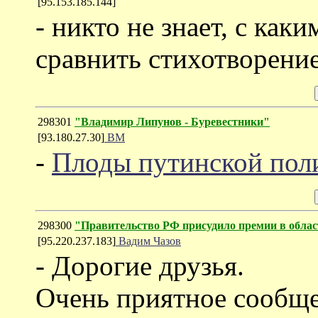
[95.153.185.144]
- никто не знает, с ка
сравнить стихотворени
298301
"Владимир Липунов - Буревестники"
[93.180.27.30]
ВМ
-
Плоды путинской пол
298300
"Правительство РФ присудило премии в облас
[95.220.237.183]
Вадим Чазов
- Дорогие друзья.
Очень приятное сообще