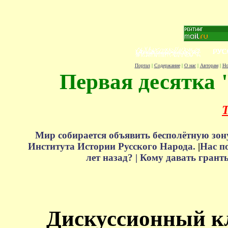
Портал
|
Содержание
|
О нас
|
Авторам
|
Но
Первая десятка 
Т
Мир собирается объявить бесполётную зон
Института Истории Русского Народа.
|
Нас п
лет назад? |
Кому давать грант
Дискуссионный к