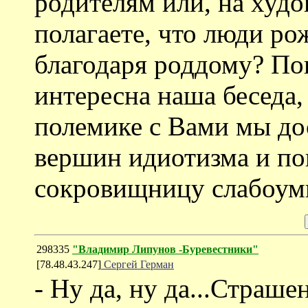
родителям или, на худо
полагаете, что люди р
благодаря роддому? По
интересна наша беседа,
полемике с Вами мы д
вершин идиотизма и п
сокровищницу слабоум
298335
"Владимир Липунов -Буревестники"
[78.48.43.247]
Сергей Герман
- Ну да, ну да...Страше