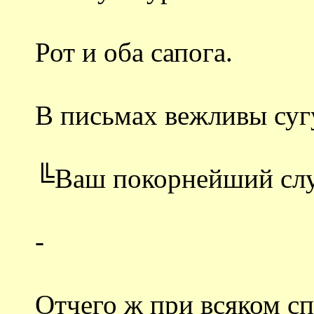
Рот и оба сапога.
В письмах вежливы суг
╚Ваш покорнейший слу
-
Отчего ж при всяком сп