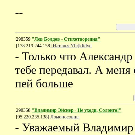
--
298359
"Лев Болдов - Стихотворения"
[178.219.244.158]
Наталья Ybrjkftdyd
- Только что Александр
тебе передавал. А меня 
пей больше
298358
"Владимир Эйснер - Не уходи, Солонго!"
[95.220.235.138]
Ломоносовцы
- Уважаемый Владимир