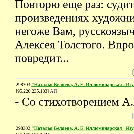
Повторю еще раз: судит
произведениях художник
негоже Вам, русскоязы
Алексея Толстого. Впро
повредит...
298303
"Наталья Беляева, А. Е. Иллюминарская - Изу
[95.220.235.183]
АП
- Со стихотворением А
298302
"Наталья Беляева, А. Е. Иллюминарская - Изу