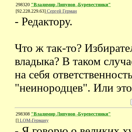
298320
"Владимир Липунов -Буревестники"
[92.228.229.63]
Сергей Герман
- Редактору.
Что ж так-то? Избирате
владыка? В таком случа
на себя ответственность
"неинородцев". Или эт
298308
"Владимир Липунов -Буревестники"
[]
LOM-Герману
- Я говорю о великих х