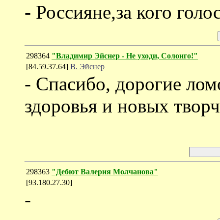
- Россияне,за кого голо
298364
"Владимир Эйснер - Не уходи, Солонго!"
[84.59.37.64]
В. Эйснер
- Спасибо, дорогие ло
здоровья и новых творч
298363
"Дебют Валерия Молчанова"
[93.180.27.30]
-