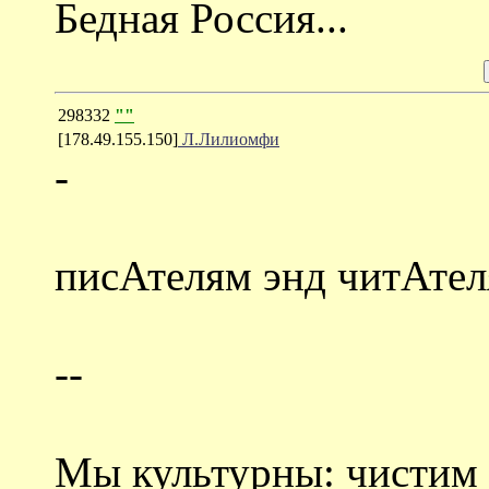
Бедная Россия...
298332
""
[178.49.155.150]
Л.Лилиомфи
-
писАтелям энд читАтел
--
Мы культурны: чистим 