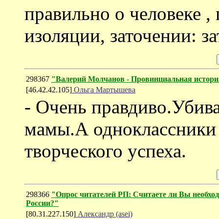
правильно о человеке ,
изоляции, заточении: з
298367
"Валерий Молчанов - Провинциальная истор
[46.42.42.105]
Ольга Мартышева
- Очень правдиво.Убив
мамы.А одноклассники 
творческого успеха.
298366
"Опрос читателей РП: Считаете ли Вы необхо
России?"
[80.31.227.150]
Александр (asei)