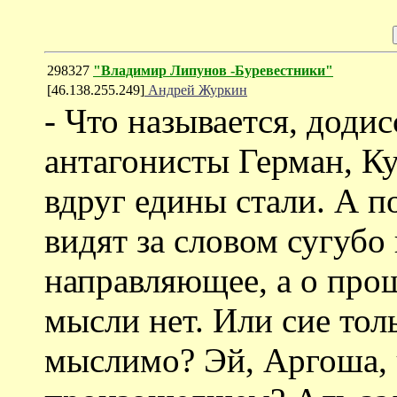
298327
"Владимир Липунов -Буревестники"
[46.138.255.249]
Андрей Журкин
- Что называется, доди
антагонисты Герман, Ку
вдруг едины стали. А п
видят за словом сугубо
направляющее, а о про
мысли нет. Или сие толь
мыслимо? Эй, Аргоша, 