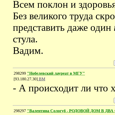
Всем поклон и здоровья
Без великого труда ск
представить даже один
стула.
Вадим.
298299
"Нобелевский лауреат в МГУ"
[93.180.27.30]
ВМ
- А происходит ли что
298297
"Валентина Сологуб - РОДОВОЙ ДОМ В Д