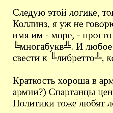
Следую этой логике, то
Коллинз, я уж не говор
имя им - море, - прост
╚многабукв╩. И любое 
свести к ╚либретто╩, к
Краткость хороша в арм
армии?) Спартанцы цен
Политики тоже любят ло