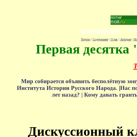
Портал
|
Содержание
|
О нас
|
Авторам
|
Но
Первая десятка 
Т
Мир собирается объявить бесполётную зон
Института Истории Русского Народа.
|
Нас п
лет назад? |
Кому давать грант
Дискуссионный к