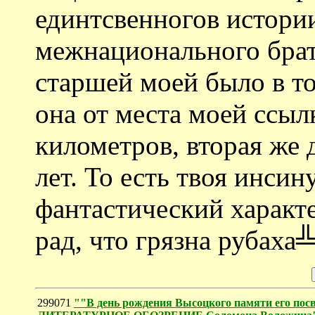
единтсвенногов истории
межнационального братс
старшей моей было в то
она от места моей ссылк
километров, вторая же 
лет. То есть твоя инси
фантастический характе
рад, что грязна рубаха╩
299071
""В день рождения Высоцкого памяти его посв