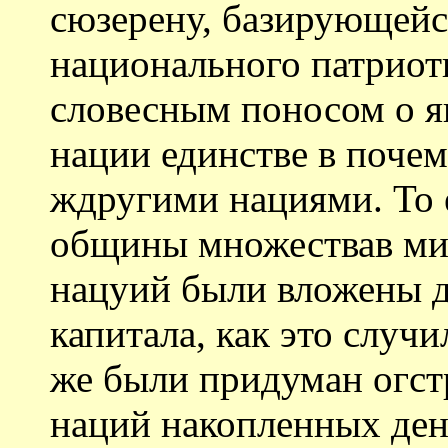
сюзерену, базирующейс
национального патриот
словесным поносом о 
нации единстве в поче
ждругими нациями. То 
общины множествав ми
нацуий были вложены д
капитала, как это случ
же были придуман огст
наций накопленных ден