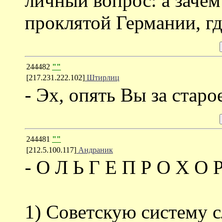
личный вопрос: а зачем
проклятой Германии, гд
244482
""
[217.231.222.102]
Штирлиц
- Эх, опять Вы за старо
244481
""
[212.5.100.117]
Андраник
- О Л Ь Г Е П Р О Х О 
1) Советскую систему с