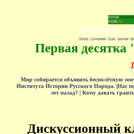
Портал
|
Содержание
|
О нас
|
Авторам
|
Но
Первая десятка 
Т
Мир собирается объявить бесполётную зон
Института Истории Русского Народа.
|
Нас п
лет назад? |
Кому давать грант
Дискуссионный к