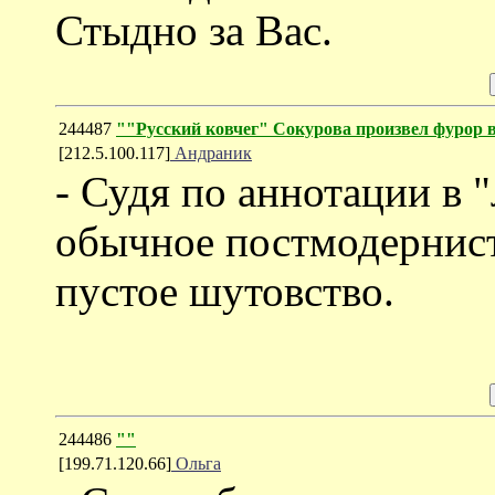
Стыдно за Вас.
244487
""Русский ковчег" Сокурова произвел фурор 
[212.5.100.117]
Андраник
- Судя по аннотации в "
обычное постмодернист
пустое шутовство.
244486
""
[199.71.120.66]
Ольга