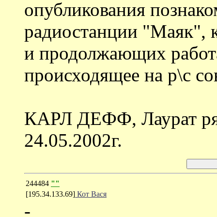
опубликования познако
радиостанции "Маяк", к
и продолжающих работа
происходящее на р\с со
КАРЛ ДЕФФ, Лаурат ря
24.05.2002г.
244484
""
[195.34.133.69]
Кот Вася
-