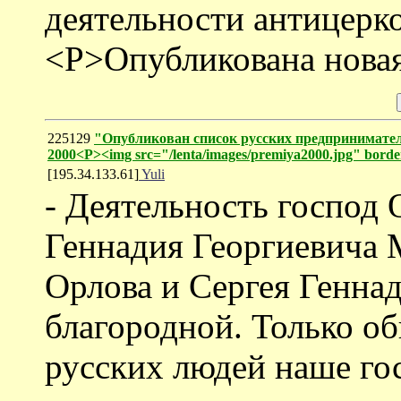
деятельности антицерко
<P>Опубликована новая
225129
"Опубликован список русских предпринимател
2000<P><img src="/lenta/images/premiya2000.jpg" bord
[195.34.133.61]
Yuli
- Деятельность господ
Геннадия Георгиевича 
Орлова и Сергея Геннад
благородной. Только о
русских людей наше гос