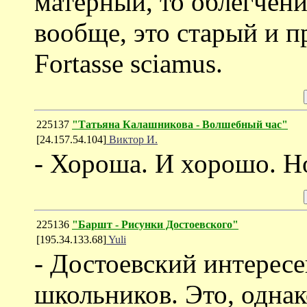
матерный, то облегчени
вообще, это старый и п
Fortasse sciamus.
225137
"Татьяна Калашникова - Волшебный час"
[24.157.54.104]
Виктор И.
- Хороша. И хорошо. Н
225136
"Баршт - Рисунки Достоевского"
[195.34.133.68]
Yuli
- Достоевский интерес
школьников. Это, однако