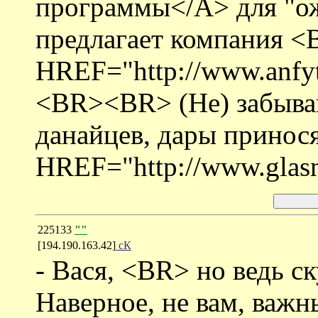
программы</A> для "ож
предлагает компания 
HREF="http://www.anf
<BR><BR> (Не) забывай
данайцев, дары прино
HREF="http://www.glasn
225133
""
[194.190.163.42]
сК
- Вася, <BR> но ведь с
Наверное, не вам, важн