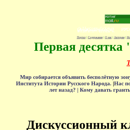
Портал
|
Содержание
|
О нас
|
Авторам
|
Но
Первая десятка 
Т
Мир собирается объявить бесполётную зон
Института Истории Русского Народа.
|
Нас п
лет назад? |
Кому давать грант
Дискуссионный к