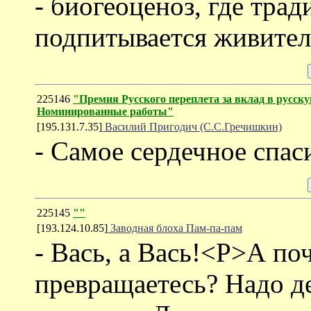
- биогеоценоз, где тра
подпитывается живите
225146
"Премия Русского переплета за вклад в русск
Номинированные работы"
[195.131.7.35]
Василий Пригодич (С.С.Гречишкин)
- Самое сердечное спас
225145
""
[193.124.10.85]
Заводная блоха Пам-па-пам
- Вась, а Вась!<P>А по
превращаетесь? Надо де