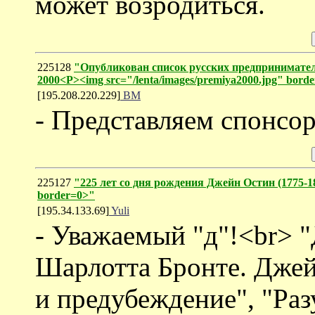
может возродиться.
225128
"Опубликован список русских предпринимател
2000<P><img src="/lenta/images/premiya2000.jpg" bord
[195.208.220.229]
ВМ
- Представляем спонсо
225127
"225 лет со дня рождения Джейн Остин (1775-181
border=0>"
[195.34.133.69]
Yuli
- Уважаемый "д"!<br> 
Шарлотта Бронте. Джей
и предубеждение", "Раз