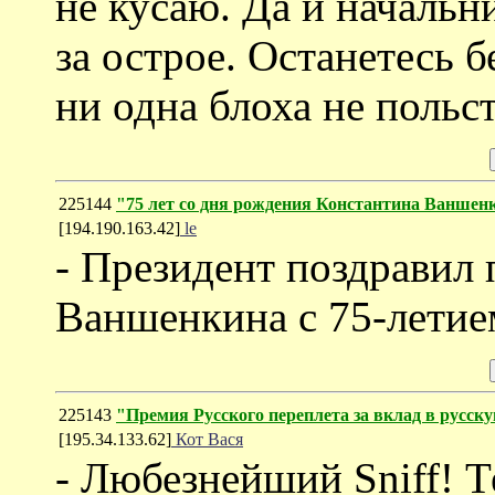
не кусаю. Да и начальни
за острое. Останетесь б
ни одна блоха не польст
225144
"75 лет со дня рождения Константина Ваншен
[194.190.163.42]
le
- Президент поздравил 
Ваншенкина с 75-летие
225143
"Премия Русского переплета за вклад в русск
[195.34.133.62]
Кот Вася
- Любезнейший Sniff! Т