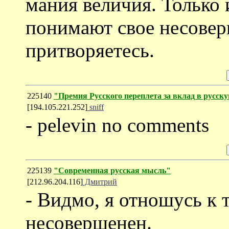
мания величия. Только
понимают свое несовер
притворяетесь.
225140
"Премия Русского переплета за вклад в русск
[194.105.221.252]
sniff
- pelevin no comments
225139
"Современная русская мысль"
[212.96.204.116]
Дмитрий
- Видмо, я отношусь к 
несовершенен.