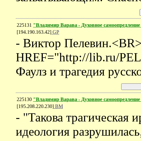
225131
"Владимир Варава - Духовное самоопредление
[194.190.163.42]
GP
- Виктор Пелевин.<BR
HREF="http://lib.ru/PE
Фаулз и трагедия русск
225130
"Владимир Варава - Духовное самоопредление
[195.208.220.230]
ВМ
- "Такова трагическая 
идеология разрушилась,