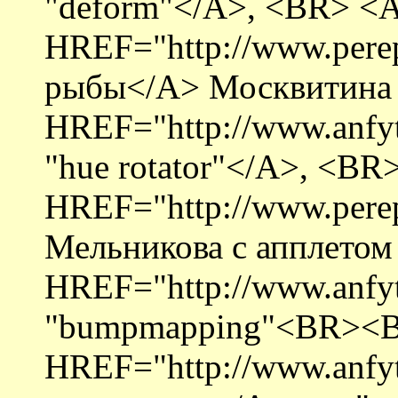
"deform"</A>, <BR> <
HREF="http://www.perepl
рыбы</A> Москвитина 
HREF="http://www.anfyte
"hue rotator"</A>, <BR
HREF="http://www.perepl
Мельникова с апплетом
HREF="http://www.anfyt
"bumpmapping"<BR><
HREF="http://www.anfyt