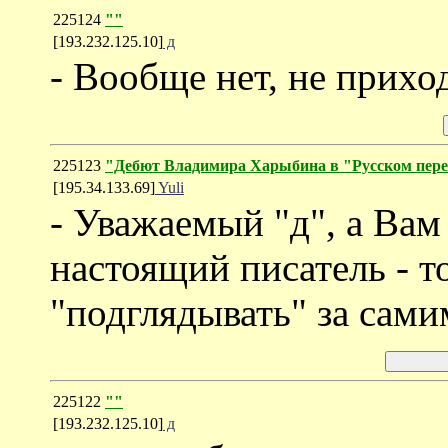
225124
""
[193.232.125.10]
д
- Вообще нет, не приход
225123
"Дебют Владимира Харыбина в "Русском пере
[195.34.133.69]
Yuli
- Уважаемый "д", а Вам
настоящий писатель - т
"подглядывать" за сами
225122
""
[193.232.125.10]
д