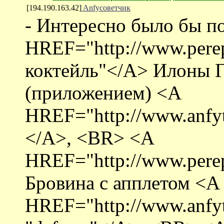
[194.190.163.42]
Anfyсоветчик
- Интересно было бы п
HREF="http://www.perep
коктейль"</A> Илоны Г
(приложением) <A
HREF="http://www.anfyt
</A>, <BR> <A
HREF="http://www.perep
Бровина с апплетом <A
HREF="http://www.anfyt