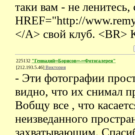
таки вам - не ленитесь,
HREF="http://www.remy
</A> свой клуб. <BR> 
225132
"Геннадий═Борисов═-═Фотогалерея"
[212.193.5.46]
Виктория
- Эти фотографии прост
видно, что их снимал 
Вобщу все , что касаетс
неизведанного простра
захватывающим. Спасиб