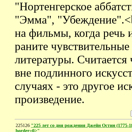
"Нортенгерское аббатс
"Эмма", "Убеждение".<b
на фильмы, когда речь 
раните чувствительны
литературы. Считается 
вне подлинного искусс
случаях - это другое ис
произведение.
225126
"225 лет со дня рождения Джейн Остин (1775-181
border=0>"