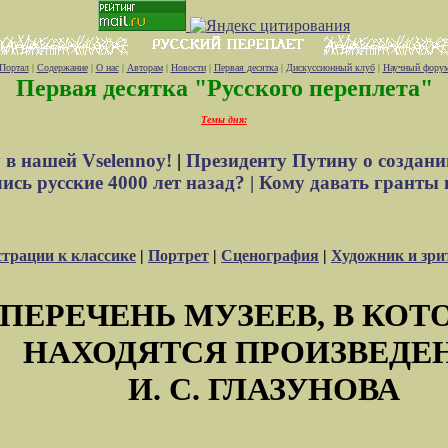
Портал
|
Содержание
|
О нас
|
Авторам
|
Новости
|
Первая десятка
|
Дискуссионный клуб
|
Научный фору
Первая десятка "Русского переплета"
Темы дня:
 в нашей Vselennoy!
|
Президенту Путину о создани
сь русские 4000 лет назад? |
Кому давать гранты 
трации к классике
|
Портрет
|
Сценография
|
Художник и зри
ПЕРЕЧЕНЬ МУЗЕЕВ, В КОТ
НАХОДЯТСЯ ПРОИЗВЕДЕ
И. С. ГЛАЗУНОВА