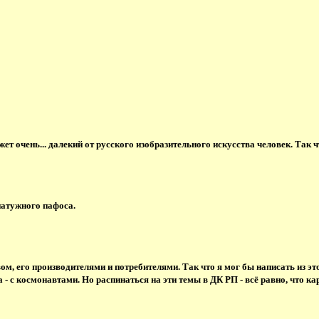
ожет очень... далекий от русского изобразительного искусства человек. Та
 натужного пафоса.
м, его производителями и потребителями. Так что я мог бы написать из это
- с космонавтами. Но распинаться на эти темы в ДК РП - всё равно, что ка