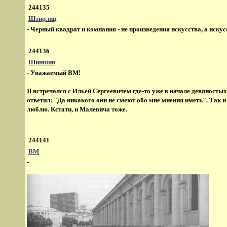
244135
Штирлиц
- Черный квадрат и компания - не произведения искусства, а иску
244136
Шиншин
- Уважаемый ВМ!
Я встречался с Ильей Сергеевичем где-то уже в начале девяносты
ответил: "Да никакого они не смеют обо мне мнения иметь". Так и
люблю. Кстати, и Малевича тоже.
244141
ВМ
-