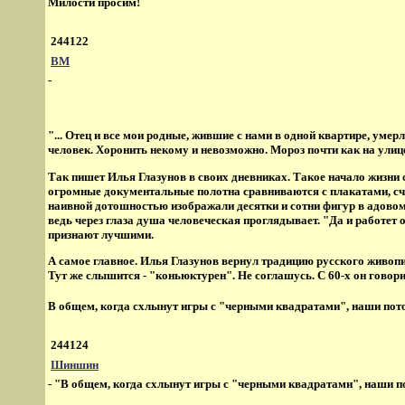
Милости просим!
244122
ВМ
-
"... Отец и все мои родные, жившие с нами в одной квартире, умер
человек. Хоронить некому и невозможно. Мороз почти как на улице
Так пишет Илья Глазунов в своих дневниках. Такое начало жизни
огромные документальные полотна сравниваются с плакатами, счи
наивной дотошностью изображали десятки и сотни фигур в адовом о
ведь через глаза душа человеческая проглядывает. "Да и работет 
признают лучшими.
А самое главное. Илья Глазунов вернул традицию русского живопи
Тут же слышится - "коньюктурен". Не соглашусь. С 60-х он говори
В общем, когда схлынут игры с "черными квадратами", наши потом
244124
Шиншин
- "В общем, когда схлынут игры с "черными квадратами", наши по