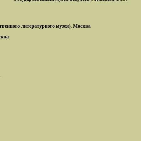
твенного литературного музея), Москва
сква
,