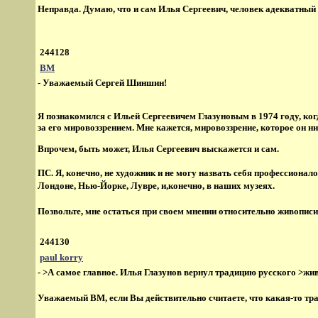
Неправда. Думаю, что и сам Илья Сергеевич, человек адекватный (ну
244128
ВМ
- Уважаемый Сергей Шиншин!
Я познакомился с Ильей Сергеевичем Глазуновым в 1974 году, ког
за его мировоззрением. Мне кажется, мировоззрение, которое он н
Впрочем, быть может, Илья Сергеевич выскажется и сам.
ПС. Я, конечно, не художник и не могу назвать себя профессиона
Лондоне, Нью-Йорке, Лувре, и,конечно, в наших музеях.
Позвольте, мне остаться при своем мнении относительно живописи
244130
paul korry
- >А самое главное. Илья Глазунов вернул традицию русского >жи
Уважаемый ВМ, если Вы действительно считаете, что какая-то тр