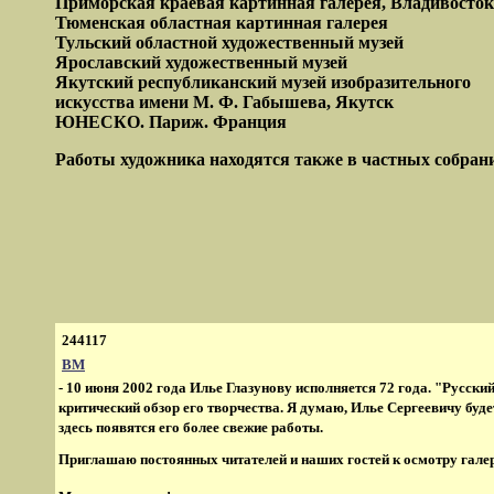
Приморская краевая картинная галерея, Владивосток
Тюменская областная картинная галерея
Тульский областной художественный музей
Ярославский художественный музей
Якутский республиканский музей изобразительного
искусства имени М. Ф. Габышева, Якутск
ЮНЕСКО.
Париж. Франция
Работы художника находятся также в частных собрания
244117
ВМ
- 10 июня 2002 года Илье Глазунову исполняется 72 года. "Русски
критический обзор его творчества. Я думаю, Илье Сергеевичу буд
здесь появятся его более свежие работы.
Приглашаю постоянных читателей и наших гостей к осмотру галер