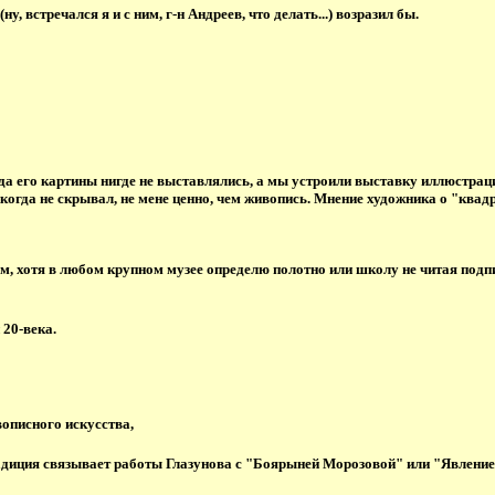
, встречался я и с ним, г-н Андреев, что делать...) возразил бы.
да его картины нигде не выставлялись, а мы устроили выставку иллюстраций
икогда не скрывал, не мене ценно, чем живопись. Мнение художника о "ква
лoм, хотя в любом крупном музее определю полотно или школу не читая под
 20-века.
вописного искусства,
адиция связывает работы Глазунова с "Боярыней Морозовой" или "Явлением