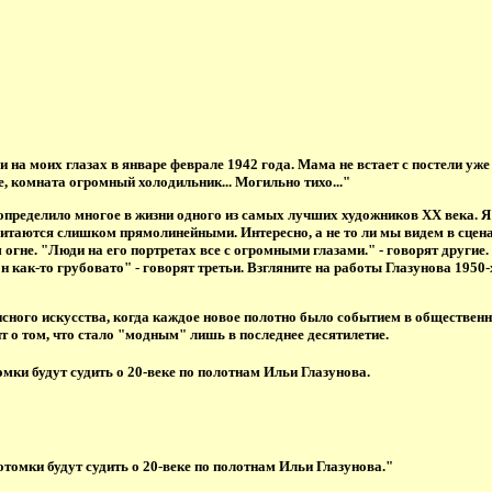
ли на моих глазах в январе феврале 1942 года. Мама не встает с постели у
, комната огромный холодильник... Могильно тихо..."
 определило многое в жизни одного из самых лучших художников XX века. Я
таются слишком прямолинейными. Интересно, а не то ли мы видем в сцена
гне. "Люди на его портретах все с огромными глазами." - говорят другие. С
он как-то грубовато" - говорят третьи. Взгляните на работы Глазунова 1950
сного искусства, когда каждое новое полотно было событием в общественно
т о том, что стало "модным" лишь в последнее десятилетие.
ки будут судить о 20-веке по полотнам Ильи Глазунова.
томки будут судить о 20-веке по полотнам Ильи Глазунова."