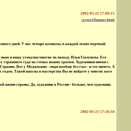
2002-05-21 17:09:15
/avtori/lipunov.html
же много дней. У нас четыре комнаты, в каждой лежит мертвый
 знаю и вижу ухмылки многих по поводу Ильи Глазунова. Его
х страшного суда на стенах наших храмов. Художники-иноки с
транно. Вот у Модильяни - люди вообще без глаз - и это ничего. А
-х годов. Такой школы и мастерства Вы не найдете у многих кого
й жизни страны. Да, художник в России - больше, чем художник.
2002-05-21 17:16:34