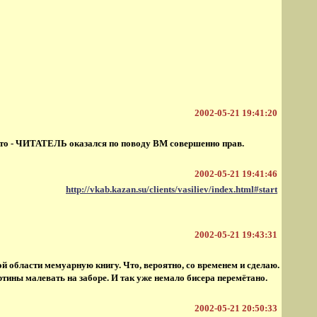
2002-05-21 19:41:20
к что - ЧИТАТЕЛЬ оказался по поводу ВМ совершенно прав.
2002-05-21 19:41:46
http://vkab.kazan.su/clients/vasiliev/index.html#start
2002-05-21 19:43:31
й области мемуарную книгу. Что, вероятно, со временем и сделаю.
ртины малевать на заборе. И так уже немало бисера перемётано.
2002-05-21 20:50:33