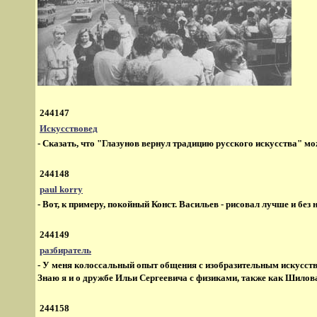
244147
Искусствовед
- Сказать, что "Глазунов вернул традицию русского искусства" м
244148
paul korry
- Вот, к примеру, покойный Конст. Васильев - рисовал лучше и без
244149
разбиратель
- У меня колоссальный опыт общения с изобразительным искусство
Знаю я и о дружбе Ильи Сергеевича с физиками, также как Шилова 
244158