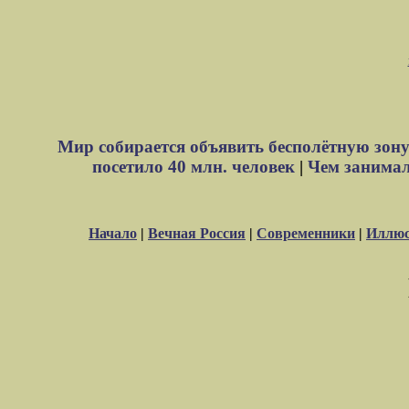
Мир собирается объявить бесполётную зону
посетило 40 млн. человек
|
Чем занимали
Начало
|
Вечная Россия
|
Современники
|
Иллюс