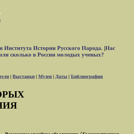
м
и Института Истории Русского Народа.
|
Нас
или сколько в России молодых ученых?
тели
|
Выставки
|
Музеи
|
Даты
|
Библиография
ОРЫХ
НИЯ