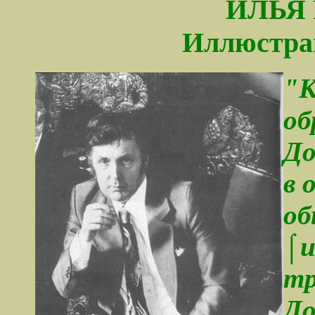
ИЛЬЯ
Иллюстрац
"К
об
До
в 
об
⌠и
тр
До