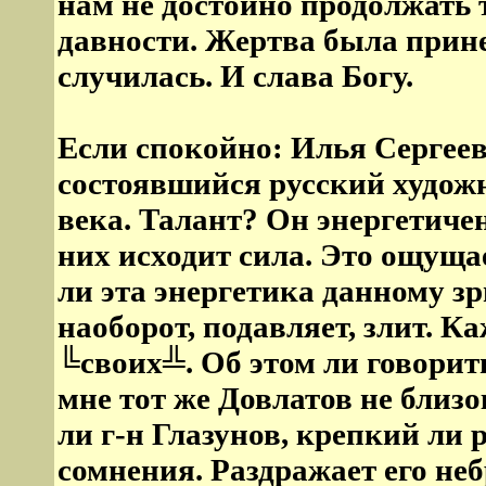
нам не достойно продолжать 
давности. Жертва была прине
случилась. И слава Богу.
Если спокойно: Илья Сергее
состоявшийся русский худож
века. Талант? Он энергетиче
них исходит сила. Это ощуща
ли эта энергетика данному зр
наоборот, подавляет, злит. 
╚своих╩. Об этом ли говорит
мне тот же Довлатов не близо
ли г-н Глазунов, крепкий ли 
сомнения. Раздражает его не