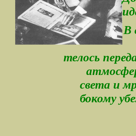
ид
В 
телось пере
атмосфер
света и мр
бокому уб