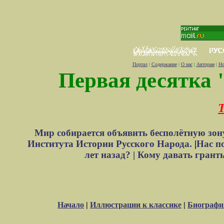
Портал
|
Содержание
|
О нас
|
Авторам
|
Но
Первая десятка 
Т
Мир собирается объявить бесполётную зон
Института Истории Русского Народа.
|
Нас п
лет назад? |
Кому давать грант
Начало
|
Иллюстрации к классике
|
Биографи