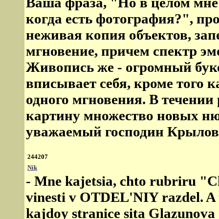
Ваша фраза, "Но в целом мне 
когда есть фотография?", пр
неживая копия объектов, зап
мгновение, причем спектр эм
Живопись же - огромный буке
вписывает себя, кроме того 
одного мгновения. В течении
картину множество новых ню
уважаемый господин Крылов
244207
Nik
- Mne kajetsia, chto rubriru "
vinesti v OTDEL'NIY razdel. A 
kajdoy stranice sita Glazunova