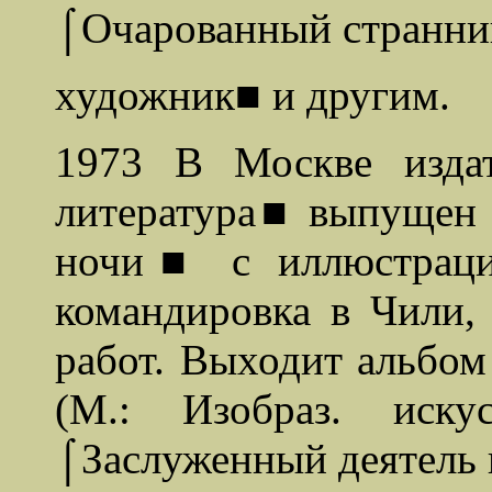
⌠Очарованный странни
художник■ и другим.
1973 В Москве издат
литература■ выпущен 
ночи■ с иллюстрация
командировка в Чили, 
работ. Выходит альбо
(М.: Изобраз. иску
⌠Заслуженный деятель 