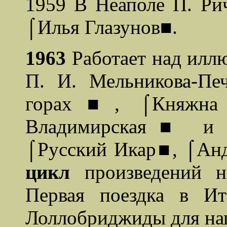
1959 В Неаполе П. Ри
⌠Илья Глазунов■.
1963
Работает над илл
П. И. Мельникова-П
горах■, ⌠Княжна Т
Владимирская■ и д
⌠Русский Икар■, ⌠Ан
цикл
произведений 
Первая поездка в И
Лоллобриджиды для нап