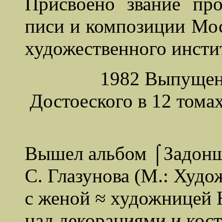
Присвоено звание пр
писи и композиции Мос
художественного инстит
1982 Выпущен
Достоеского в 12 тома
Вышел альбом ⌠Задонщ
С. Глазунова (М.: Худож
с женой ≈ художницей 
над декорациями и кос