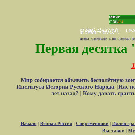
Портал
|
Содержание
|
О нас
|
Авторам
|
Но
Первая десятка 
Т
Мир собирается объявить бесполётную зон
Института Истории Русского Народа.
|
Нас п
лет назад? |
Кому давать грант
Начало
|
Вечная Россия
|
Современники
|
Иллюстрац
Выставки
|
Му