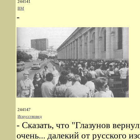
244141
ВМ
-
244147
Искусствовед
- Сказать, что "Глазунов верн
очень... далекий от русского и