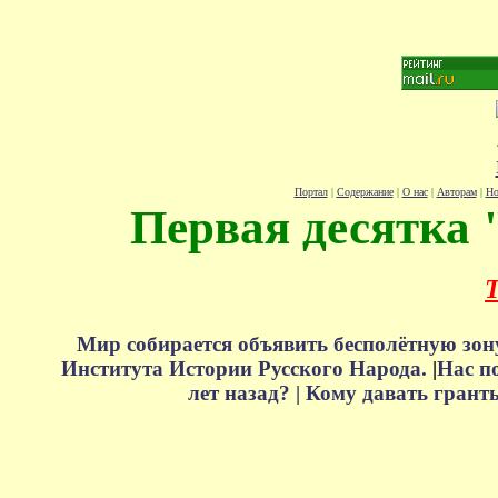
Портал
|
Содержание
|
О нас
|
Авторам
|
Но
Первая десятка 
Т
Мир собирается объявить бесполётную зон
Института Истории Русского Народа.
|
Нас п
лет назад? |
Кому давать грант