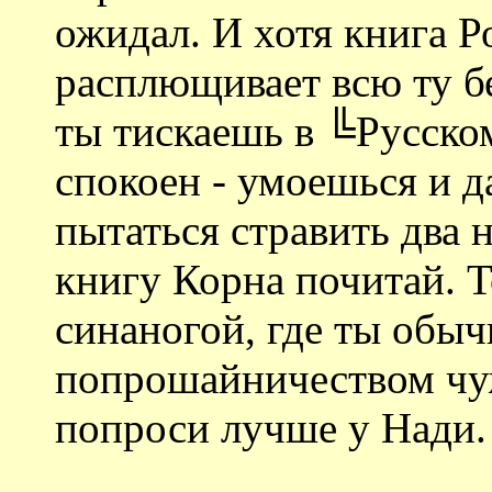
ожидал. И хотя книга Р
расплющивает всю ту бе
ты тискаешь в ╚Русском
спокоен - умоешься и 
пытаться стравить два 
книгу Корна почитай. Т
синаногой, где ты об
попрошайничеством чуж
попроси лучше у Нади.