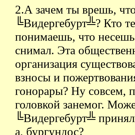
2.А зачем ты врешь, чт
╚Видергебурт╩? Кто те
понимаешь, что несешь
снимал. Эта обществен
организация существов
взносы и пожертвовани
гонорары? Ну совсем, 
головкой занемог. Може
╚Видергебурт╩ принял?
а, бургундос?