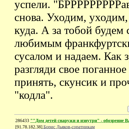
успели. "БРРРРРРРРРаво
снова. Уходим, уходим,
куда. А за тобой будем
любимым франкфуртски
сусалом и надаем. Как 
разгляди свое поганное
принять, скунсик и про
"кодла".
286433
""Дом детей снаружи и изнутри" - обозрение
[91.78.182.38]
Борис Дьяков-соратникам