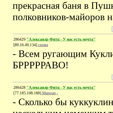
прекрасная баня в Пуш
полковников-майоров 
286429
"Александр Фитц - У нас есть мечта"
[89.16.49.134]
снова
- Всем ругающим Кукли
БРРРРРАВО!
286428
"Александр Фитц - У нас есть мечта"
[77.185.108.188]
Марцан -
- Сколько бы куккуклин