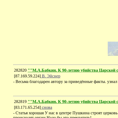
282820
""М.А.Бабкин. К 90-летию убийства Царск
[87.169.59.224]
В. Эйснер
- Весьма благодарен автору за приведённые факты. узнал 
282819
""М.А.Бабкин. К 90-летию убийства Царск
[83.171.65.254]
снова
- Статья хорошая У нас в центре Пушкина строят церков
происходят оргии Надо бы это прекратить!