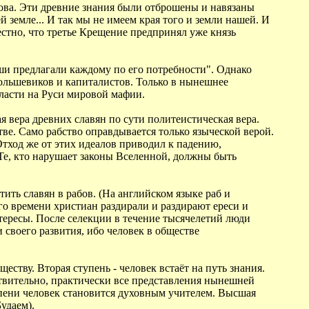
стова. Эти древние знания были отброшены и навязаны
земле... И так мы не имеем края того и земли нашей. И
естно, что третье Крещение предпринял уже князь
аши предлагали каждому по его потребности". Однако
большевиков и капиталистов. Только в нынешнее
власти на Руси мировой мафии.
 вера древних славян по сути политеистическая вера.
ве. Само рабство оправдывается только языческой верой.
 Отход же от этих идеалов приводил к падению,
 Те, кто нарушает законы Вселенной, должны быть
ить славян в рабов. (На английском языке раб и
го времени христиан раздирали и раздирают ереси и
нтересы. После селекции в течение тысячелетий люди
своего развития, ибо человек в обществе
еству. Вторая ступень - человек встаёт на путь знания.
йствительно, практически все представления нынешней
упени человек становится духовным учителем. Высшая
удаем).