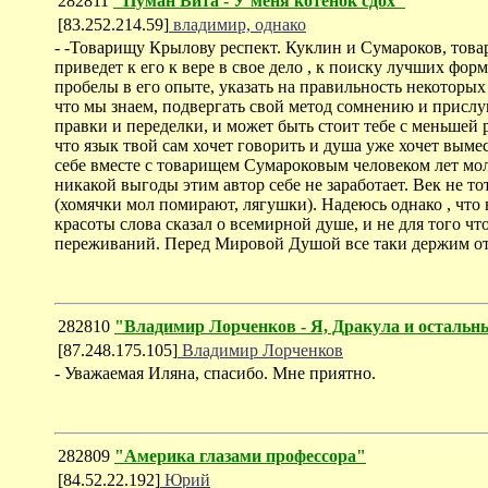
282811
"Пуман Вита - У меня котёнок сдох"
[83.252.214.59]
владимир, однако
- -Товарищу Крылову респект. Куклин и Сумароков, това
приведет к его к вере в свое дело , к поиску лучших форм
пробелы в его опыте, указать на правильность некоторых
что мы знаем, подвергать свой метод сомнению и прислу
правки и переделки, и может быть стоит тебе с меньшей 
что язык твой сам хочет говорить и душа уже хочет вымес
себе вместе с товарищем Сумароковым человеком лет мол
никакой выгоды этим автор себе не заработает. Век не т
(хомячки мол помирают, лягушки). Надеюсь однако , что 
красоты слова сказал о всемирной душе, и не для того ч
переживаний. Перед Мировой Душой все таки держим отв
282810
"Владимир Лорченков - Я, Дракула и остальн
[87.248.175.105]
Владимир Лорченков
- Уважаемая Иляна, спасибо. Мне приятно.
282809
"Америка глазами профессора"
[84.52.22.192]
Юрий