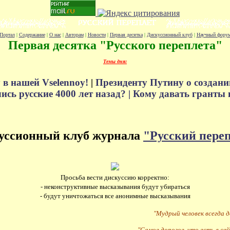
Портал
|
Содержание
|
О нас
|
Авторам
|
Новости
|
Первая десятка
|
Дискуссионный клуб
|
Научный фору
Первая десятка "Русского переплета"
Темы дня:
 в нашей Vselennoy!
|
Президенту Путину о создани
сь русские 4000 лет назад? |
Кому давать гранты 
уссионный клуб журнала
"Русский пере
Просьба вести дискуссию корректно:
- неконструктивные высказывания будут убираться
- будут уничтожаться все анонимные высказывания
"Мудрый человек всегда 
"Самое дорогое, что есть в сей