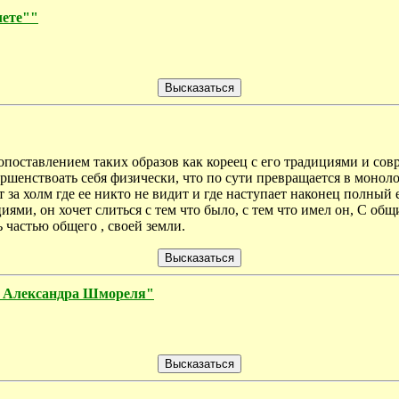
лете""
 сопоставлением таких образов как кореец с его традициями и со
вершенствоать себя физически, что по сути превращается в монол
за холм где ее никто не видит и где наступает наконец полный 
ями, он хочет слиться с тем что было, с тем что имел он, С общи
частью общего , своей земли.
ни Александра Шмореля"