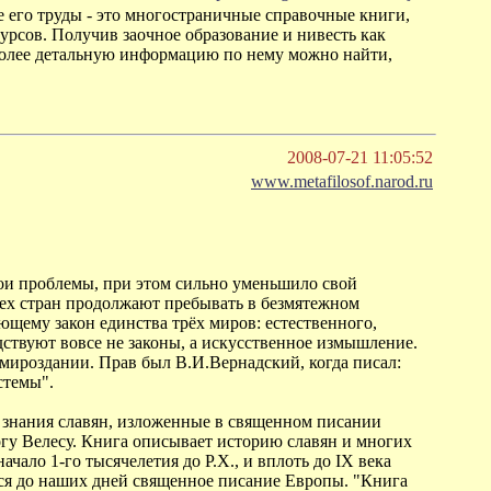
се его труды - это многостраничные справочные книги,
урсов. Получив заочное образование и нивесть как
 более детальную информацию по нему можно найти,
2008-07-21 11:05:52
www.metafilosof.narod.ru
вои проблемы, при этом сильно уменьшило свой
сех стран продолжают пребывать в безмятежном
щему закон единства трёх миров: естественного,
одствуют вовсе не законы, а искусственное измышление.
ироздании. Прав был В.И.Вернадский, когда писал:
стемы".
е знания славян, изложенные в священном писании
гу Велесу. Книга описывает историю славян и многих
ачало 1-го тысячелетия до Р.Х., и вплоть до IX века
ся до наших дней священное писание Европы. "Книга