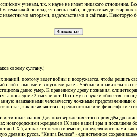
российским ученым, т.к. к науке не имеет никакого отношения. В
математикой он владеет очень слабо, не дотягивая до старших к
ы с известными авторами, издательствами и сайтами. Некоторую
в своему султану.)
ых знаний, поэтому ведет войны и вооружается, чтобы решить с
й слой взрывами и запусками ракет. Учёные и правительства в
тицизма давно умер. К праведному древу познания, олицетворяю
ся за последние 2 тысячи лет. Поэтому в науке и обществе госп
ванную навязанными человечеству ложными представлениями о м
точно так, как не являются ею религиозные или философские си
ело истинные знания. Для подтверждения этого приведём древни
ках новгородскими жрецами в IX веке нашей эры и посвящена бо
т до Р.Х.), а также от некого времени, определяемого нами как н
ую древних русов. "Книга Велеса" - единственное сохранившее