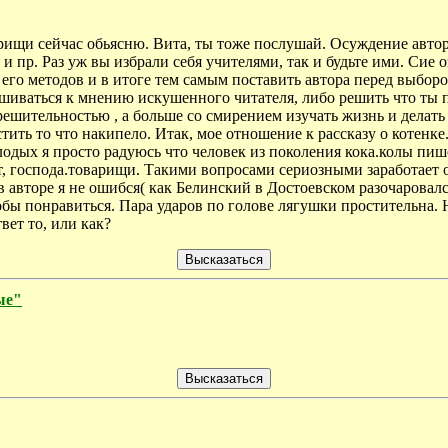
рищи сейчас обьясню. Вита, ты тоже послушай. Осуждение автор
 и пр. Раз уж вы избрали себя учителями, так и будьте ими. Сие 
 его методов и в итоге тем самым поставить автора перед выборо
шиваться к мнению искушенного читателя, либо решить что ты п
решительностью , а больше со смирением изучать жизнь и делать
тить то что накипело. Итак, мое отношение к рассказу о котенке
одых я просто радуюсь что человек из поколения кока.колы пише
от, господа.товарищи. Такими вопросами сериозными заработает 
в авторе я не ошибся( как Белинский в Достоевском разочаровал
тобы понравиться. Пара ударов по голове лягушки простительна.
ет то, или как?
ые"