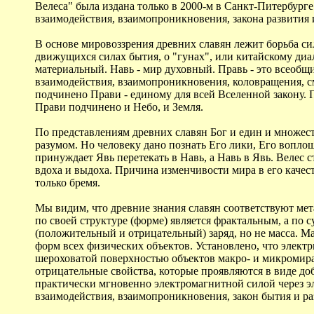
Велеса" была издана только в 2000-м в Санкт-Питербурге
взаимодействия, взаимопроникновения, закона развития 
В основе мировоззрения древних славян лежит борьба си
движущихся силах бытия, о "гунах", или китайскому диал
материальный. Навь - мир духовный. Правь - это всеобщи
взаимодействия, взаимопроникновения, коловращения, с
подчинено Прави - единому для всей Вселенной закону. 
Прави подчинено и Небо, и Земля.
По представлениям древних славян Бог и един и множес
разумом. Но человеку дано познать Его лики, Его воплощ
принуждает Явь перетекать в Навь, а Навь в Явь. Велес с
вдоха и выдоха. Причина изменчивости мира в его качеств
только бремя.
Мы видим, что древние знания славян соответствуют ме
по своей структуре (форме) является фрактальным, а по
(положительный и отрицательный) заряд, но не масса. Ма
форм всех физических объектов. Установлено, что электр
шероховатой поверхностью объектов макро- и микромира в
отрицательные свойства, которые проявляются в виде до
практически мгновенно электромагнитной силой через эл
взаимодействия, взаимопроникновения, закон бытия и ра