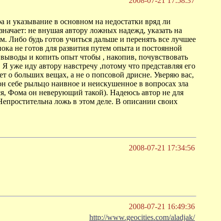
2008-07-21 17:58:37
а и указывание в основном на недостатки вряд ли
означает: не внушая автору ложных надежд, указать на
м. Либо будь готов учиться дальше и перенять все лучшее
ока не готов для развития путем опыта и постоянной
 выводы и копить опыт чтобы , накопив, почувствовать
. Я уже иду автору навстречу ,потому что представляя его
т о больших вещах, а не о попсовой дрисне. Уверяю вас,
он себе рыльцо наивное и неискушенное в вопросах зла
ся, Фома он неверующий такой). Надеюсь автор не для
 Непростительна ложь в этом деле. В описании своих
2008-07-21 17:34:56
2008-07-21 16:49:36
http://www.geocities.com/aladjak/