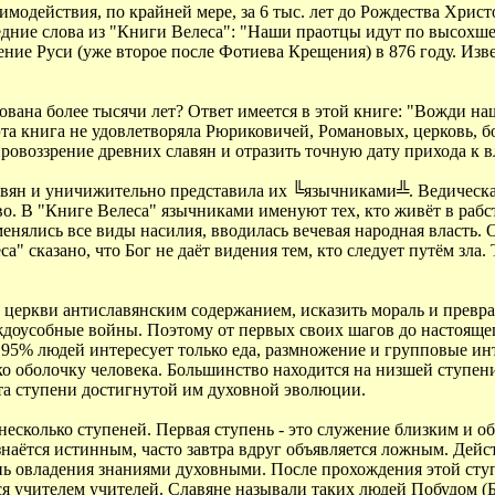
заимодействия, по крайней мере, за 6 тыс. лет до Рождества Хри
дние слова из "Книги Велеса": "Наши праотцы идут по высохшей 
ение Руси (уже второе после Фотиева Крещения) в 876 году. Изв
ована более тысячи лет? Ответ имеется в этой книге: "Вожди н
та книга не удовлетворяла Рюриковичей, Романовых, церковь, 
ровоззрение древних славян и отразить точную дату прихода к 
вян и уничижительно представила их ╚язычниками╩. Ведическая
о. В "Книге Велеса" язычниками именуют тех, кто живёт в рабст
тменялись все виды насилия, вводилась вечевая народная власть.
 сказано, что Бог не даёт видения тем, кто следует путём зла.
церкви антиславянским содержанием, исказить мораль и преврат
еждоусобные войны. Поэтому от первых своих шагов до настояще
ее 95% людей интересует только еда, размножение и групповые и
о оболочку человека. Большинство находится на низшей ступени 
та ступени достигнутой им духовной эволюции.
есколько ступеней. Первая ступень - это служение близким и общ
изнаётся истинным, часто завтра вдруг объявляется ложным. Де
пень овладения знаниями духовными. После прохождения этой ст
ся учителем учителей. Славяне называли таких людей Побудом (Б