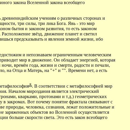
единого закона Вселенной закона всеобщего
нь древнеиндийским учениям о различных сторонах и
ности, три силы, три лика Бога. Явь - это мир
оном бытия и законом развития, то есть законом
 Расположение звёзд, движение планет и светил
чишься предсказывать и явления земной жизни, ибо
 недостижим и непознаваем ограниченным человеческим
приводит мир в движение. Он обладает энергией, которая
 ночи, времён года, жизни и смерти, радости и печали,
, на Отца и Матерь, на "+" и "". Времени нет, а есть
метафилософия╩. В соответствии с метафилософией мир
ния. Началом мироздания является электрический
тронами, кварками, протонами и т.д.) геометрических
ну в закромах. Вот почему понятие фрактала связывают с
ове природы, человека, сознания, лежат положительные и
вие заряженных объектов во Вселенной осуществляется
ии больше скорости света. Это есть закон всеобщего