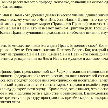
. Книга рассказывает о природе, человеке, сознании на основе 
и бытия мира.
л Яви и Нави - это древнее диалектическое учение, давшее жиз
ектическому учению о Ян и Инь. Явь, Навь и Прави - это три сущ
й закон, управляющим миром (Правь - это Правило) является зак
мены Яви и Нави. Его называют законом Триглава (или Троицы).
Познав Правь, научившись предсказывать небесные явления, нау
твен. В множестве ликов Бога дана Правь. В полноте своей Бог
ения на Земле, Его нисхождения. Поэтому Велес - Бог, который 
тоит на границе Яви и Нави. Смена Яви и Нави - это смена дня и
енном разъединении на Явь и Навь, на мужское и женское начало
тафилософии, представленной как ╚Дохристианская славянская 
 сущности (содержанию) электрическим, включая носителей созна
сса есть продукт образования электрическими носителями (элек
ический заряд слагается из элементарных зарядов и подобен зер
виду дискретности заряда. Кроме того, это означает, что в осн
бра и зла и должны быть в единстве и равновесии. Взаимодейст
ектрическую структуру пространства, причём скорость информац
звития мира.