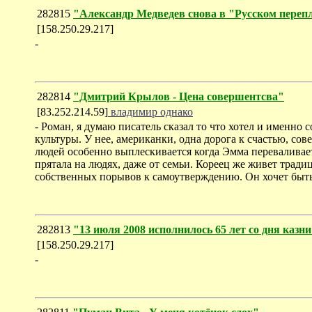
282815
"Александр Медведев снова в "Русском переп
[158.250.29.217]
-
282814
"Дмитрий Крылов - Цена совершентсва"
[83.252.214.59]
владимир однако
- Роман, я думаю писатель сказал то что хотел и именно
культуры. У нее, американки, одна дорога к счастью, со
людей особенно выплескивается когда Эмма переваливает 
прятала на людях, даже от семьи. Кореец же живет традици
собственных порывов к самоутверждению. Он хочет быть 
282813
"13 июля 2008 исполнилось 65 лет со дня каз
[158.250.29.217]
-