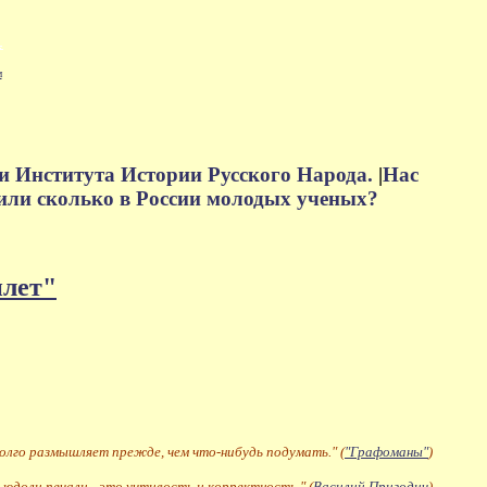
м
и Института Истории Русского Народа.
|
Нас
или сколько в России молодых ученых?
плет"
долго размышляет прежде, чем что-нибудь подумать." (
"Графоманы"
)
 юдоли печали - это учтивость и корректность." (
Василий Пригодич
)