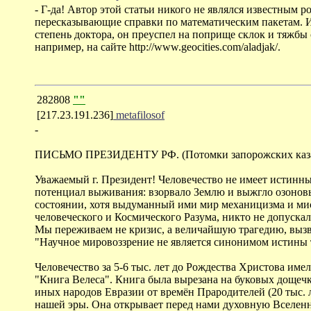
- Г-да! Автор этой статьи никого не являлся известным 
пересказывающие справки по математическим пакетам. И 
степень доктора, он преуспел на поприще склок и тяжб
например, на сайте http://www.geocities.com/aladjak/.
282808
""
[217.23.191.236]
metafilosof
-
ПИСЬМО ПРЕЗИДЕНТУ РФ. (Потомки запорожских казако
Уважаемый г. Президент! Человечество не имеет истинн
потенциал выживания: взорвало Землю и выжгло озоновы
состоянии, хотя выдуманный ими мир механицизма и мис
человеческого и Космического Разума, никто не допускал
Мы переживаем не кризис, а величайшую трагедию, выз
"Научное мировоззрение не является синонимом истины 
Человечество за 5-6 тыс. лет до Рождества Христова им
"Книга Велеса". Книга была вырезана на буковых дощеч
иных народов Евразии от времён Прародителей (20 тыс. ле
нашей эры. Она открывает перед нами духовную Вселенн