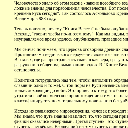
Человечество знало об этом законе - законе всеобщего в
ложные знания для порабощения человечества. Вот после
крещена Русь сегодня". Так состоялось Аскольдово Крещ
Владимир в 988 году.
Теперь понятно, почему "Книга Велеса" не была опублик
Аскольд "творит требы по-иноземному". Как мы видим, э
неуправляемое время удалось опубликовать праведное ми
Мы сейчас понимаем, что церковь оговорила древних сла
Противниками ведического вероучения является язычеств
В землях, где распространялась славянская вера, сразу о
разрушению общества, вымиранию родов. В "Книге Велеса"
остановлены.
Политики потрудились над тем, чтобы наполнить обряды 
славянин одно и то же). С той поры на Руси начались м
толки, доходящие до войн. Это привело к тому, что бол
утратили своё космическое происхождение и имеют тольк
классифицируется по материальному положению без учё
Исходя из славянского мировоззрения, человек проходит н
Мы знаем, что путь знания извилист: то, что сегодня пр
физики оказались неверными. Третья ступень - это сту
ступень - четвёртая. Взошедший на эту ступень становит