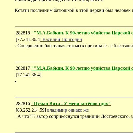
Кстати последним батюшкой в этой церкви был человек 
282818
""М.А.Бабкин. К 90-летию убийства Царск
[77.241.36.4]
Василий Пригодич
- Совершенно блестящая статья (в оригинале - с блестя
282817
""М.А.Бабкин. К 90-летию убийства Царск
[77.241.36.4]
-
282816
"Пуман Вита - У меня котёнок сдох"
[83.252.214.59]
владимир однако же
- А что??? автор соприкоснулся традиций Достоевского, з