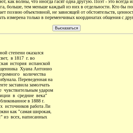
ют, как волны, что иногда гасят одна другую. Поэт - это всегда
уга, больше, тем меньше каждый из них в отдельности. Кто бы 
ет поэзию объективной, не зависящей от обстоятельств, ценност
быть измерена только в переменчивых координатах общения с др
ой степени оказался
вет, в 1817 г. во
кая история испанской
ященника Хуана Антонио
огромного количества
ибунала. Переведенная на
нте заставила замолчать
ее чувствительным ударом
зиции в средние века"
ликованное в 1888 г.
ых источников работа Ли
кви как "самая широкая,
и" из всех, написанных