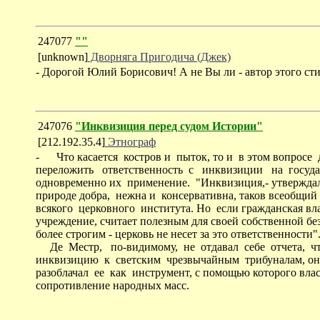
247077
""
[unknown]
Дворняга Пригодича (Джек)
- Дорогой Юлий Борисович! А не Вы ли - автор этого ст
247076
"Инквизиция перед судом Истории"
[212.192.35.4]
Этнограф
- Что касается костров и пыток, то и в этом вопросе
переложить ответственность с инквизиции на госуда
одновременно их применение. "Инквизиция,- утверждал
природе добра, нежна и консервативна, таков всеобщий
всякого церковного института. Но если гражданская вла
учреждение, считает полезным для своей собственной бе
более строгим - церковь не несет за это ответственности"
Де Местр, по-видимому, не отдавал себе отчета, ч
инквизицию к светским чрезвычайным трибуналам, он,
разоблачал ее как инструмент, с помощью которого вл
сопротивление народных масс.