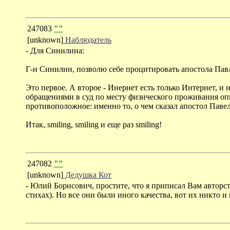
247083
""
[unknown]
Наблюдатель
- Для Синилина:
Г-н Синилин, позволю себе процитировать апостола Павла"
Это первое. А второе - Инернет есть только Интернет, и
обращениями в суд по месту физического проживания опп
противоположное: именно то, о чем сказал апостол Павел
Итак, smiling, smiling и еще раз smiling!
247082
""
[unknown]
Дедушка Кот
- Юлий Борисович, простите, что я приписал Вам авторст
стихах). Но все они были иного качества, вот их никто и