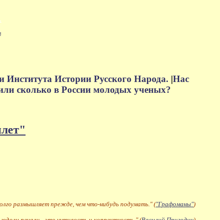
м
и Института Истории Русского Народа.
|
Нас
или сколько в России молодых ученых?
плет"
долго размышляет прежде, чем что-нибудь подумать." (
"Графоманы"
)
 юдоли печали - это учтивость и корректность." (
Василий Пригодич
)