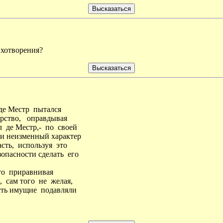
ихотворения?
 де Местр пытался
рство, оправдывая
 де Местр,- по своей
 и неизменный характер
сть, используя это
зопасности сделать его
.
то приравнивая
 сам того не желая,
асть имущие подавляли