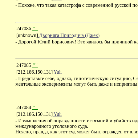
- Похоже, что такая катастрофа с современной русской по
247086
""
[unknown]
Дворняга Пригодича (Джек)
- Дорогой Юлий Борисович! Это явилось бы причиной ка
247085
""
[212.186.150.131]
Yuli
- Представьте себе, однако, гипотетическую ситуацию, С
ментальные эксперименты могут быть даже и неприятны,
247084
""
[212.186.150.131]
Yuli
- Измышления об оправданности истязаний и убийств и
международного уголовного суда.
Неясно, правда, как этот суд может быть огражден от вл