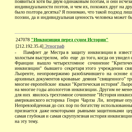
появиться хотя бы двум одинаковым поэтам, и они исчеза
индивидуальности поэтов, и чем их, похожих друг на др
было полтора десятка? Я понимаю, что такой подход лиша
поэзии, да и индивидуальная ценность человека может 
247078
"Инквизиция перед судом Истории"
[212.192.35.4]
Этнограф
- Памфлет де Местра в защиту инквизиции в известн
холостым выстрелом, ибо еще до того, когда он увидел с
Франции вышло четырехтомное сочинение "Критичес
инквизиции" бывшего секретаря этого учреждения св
Льоренте, неопровержимо разоблачившего на основе 
архивных документов кровавые деяния "священного" тр
многие европейские языки "Критическая история" Льоре
на многие годы апологетов инквизиции. Другим не мен
для них явилось трехтомное сочинение "История инкви
американского историка Генри Чарлза Ли, впервые опуб
Непревзойденная до сих пор по богатству использованн
признается даже некоторыми рьяными защитниками цер
самая глубокая и самая скрупулезная история инквизици
на эту тему.