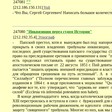
247081
""
[212.186.150.131]
Yuli
- Что Вы, Сергей Сергеевич! Написать большое количеств
247080
"Инквизиция перед судом Истории"
[212.192.35.4]
Этнограф
- Папский престол, хотя и вынужден был под напоро
прикрыть в своих владениях трибуналы инквизиции,
последних дней существования папского государства (1
право на преследование еретиков и применение к ним "
есть продолжал отстаивать право на существовани
апостолическом письме от 22 августа 1851 г. Пий девят
пытается "лишить церковь внешней юрисдикции и власт
для обращения грешников на путь истинный". А в п
"Силлабусе" ("Полном перечислении главных заблужд
изданном в 1864 г. в виде приложения к энциклике "Qua
анафеме все те, кто утверждает, что "церковь не имеет 
силой" (Ecclesia vis inferendai potestatem non habet).
В конце девятнадцатого века, когда католическая церк
XIII перестроилась и вступила в союз с буржуазией для
революционным рабочим движением, ее идеологи отваж
защиту "священного" трибунала. Многие из них, как мы 