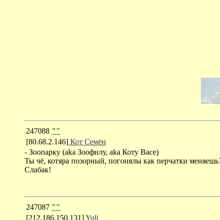
247088
""
[80.68.2.146]
Кот Семён
- Зоопарку (аkа Зоофилу, аkа Коту Васе)
Ты чё, котяра позорный, погонялы как перчатки меняешь?
Слабак!
247087
""
[212.186.150.131]
Yuli