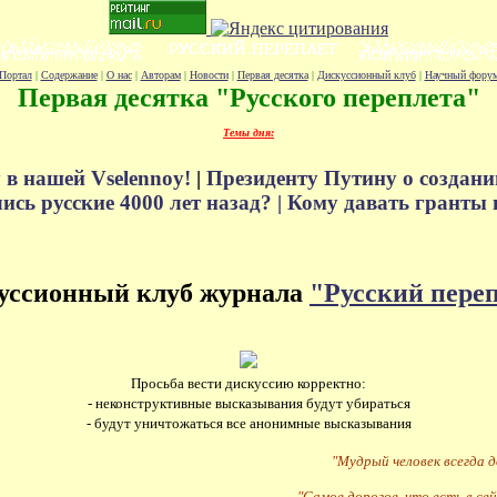
Портал
|
Содержание
|
О нас
|
Авторам
|
Новости
|
Первая десятка
|
Дискуссионный клуб
|
Научный фору
Первая десятка "Русского переплета"
Темы дня:
 в нашей Vselennoy!
|
Президенту Путину о создани
сь русские 4000 лет назад? |
Кому давать гранты 
уссионный клуб журнала
"Русский пере
Просьба вести дискуссию корректно:
- неконструктивные высказывания будут убираться
- будут уничтожаться все анонимные высказывания
"Мудрый человек всегда 
"Самое дорогое, что есть в сей