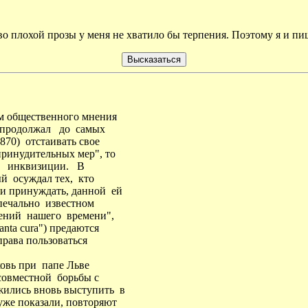
о плохой прозы у меня не хватило бы терпения. Поэтому я и пиш
м общественного мнения
 продолжал до самых
870) отстаивать свое
принудительных мер", то
е инквизиции. В
ый осуждал тех, кто
и принуждать, данной ей
ечально известном
ений нашего времени",
nta cura") предаются
права пользоваться
овь при папе Льве
 совместной борьбы с
ились вновь выступить в
уже показали, повторяют