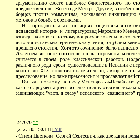
аргументацию своего наиболее блистательного, но ст
предшественника Жозефа де Местра. Другие, в особеннос
борцов против коммунизма, восхваляют инквизицию з
методов в борьбе с еретиками.
На "ортодоксальных" позициях защитника инквизиц
испанский историк и литературовед Марселино Мененде
взгляды которого по этому вопросу изложены в его че
истории испанских еретических учений, опубликованно
прошлого столетия. Хотя это сочинение было написано
20-летнем возрасте, оно основано на огромном количес
считается в своем роде классической работой. Подро
различного рода ереси, существовавшие в Испании с пе
вплоть до XIX столетия включительно, автор не толь
преследование, но даже превозносит и прославляет дейс
Взгляды по этому вопросу Менендеса-и-Пелайо заслу
как его аргументацией все еще пользуются клерикальны
защищающие "честь и славу" испанского "священного" т
247079
""
[212.186.150.131]
Yuli
- Стихи Цветкова, Сергей Сергеевич, как две капли воды