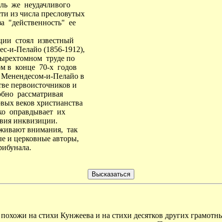
оль же неудачливого
ти из числа пресловутых
а "действенность" ее
ии стоял известный
с-и-Пелайо (1856-1912),
тырехтомном труде по
м в конце 70-х годов
 Менендесом-и-Пелайо в
тве первоисточников и
бно рассматривая
рвых веков христианства
ко оправдывает их
твия инквизиции.
живают внимания, так
е и церковные авторы,
рибунала.
 похожи на стихи Кунжеева и на стихи десятков других грамотны