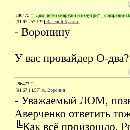
286475
""Дом детей снаружи и изнутри" - обозрение
[91.67.252.137]
Валерий Куклин
- Воронину
У вас провайдер О-два?
286473
""
[91.67.14.57]
А. Воронин
- Уважаемый ЛОМ, позв
Аверченко ответить тож
╚Как всё произошло. Р