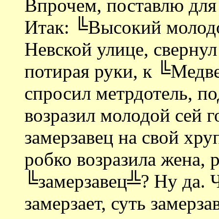
Впрочем, поставлю для
Итак: ╚Высокий молодо
Невской улице, сверну
потирая руки, к ╚Медв
спросил метрдотель, под
возразил молодой сей г
замерзавец на свой хр
робко возразила жена, р
╚замерзавец╩? Ну да. 
замерзает, суть замерз