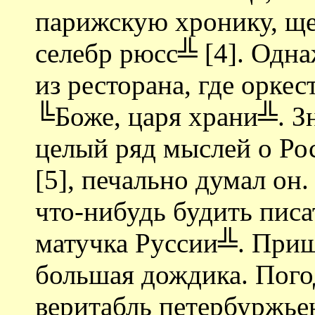
парижскую хронику, ще
селебр рюсс╩ [4]. Одн
из ресторана, где оркес
╚Боже, царя храни╩. З
целый ряд мыслей о Ро
[5], печально думал он.
что-нибудь будить писа
матучка Руссии╩. Приш
большая дождика. Погод
веритабль петербуржье