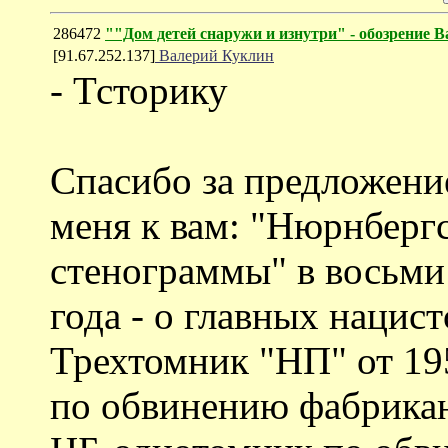
286472
""Дом детей снаружи и изнутри" - обозрение
[91.67.252.137]
Валерий Куклин
- Тсторику
Спасибо за предложение
меня к вам: "Нюрнберг
стенограммы" в восьми
года - о главных нацис
Трехтомник "НП" от 195
по обвинению фабрика