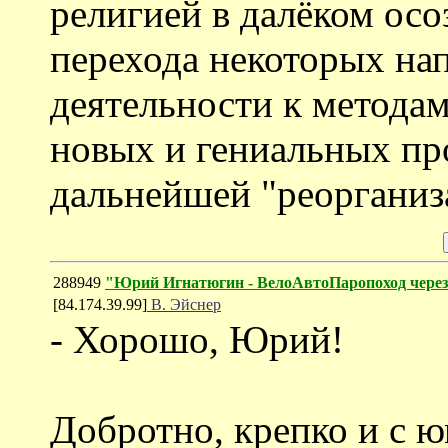
религией в далёком ос
перехода некоторых на
деятельности к методам
новых и гениальных пр
дальнейшей "реорганиз
288949
"Юрий Игнатюгин - ВелоАвтоПаропоход чере
[84.174.39.99]
В. Эйснер
- Хорошо, Юрий!
Добротно, крепко и с 