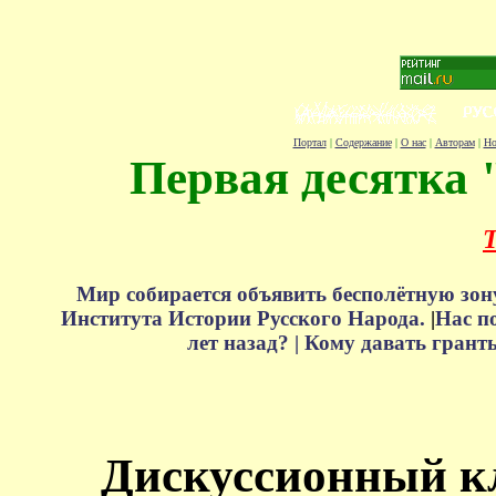
Портал
|
Содержание
|
О нас
|
Авторам
|
Но
Первая десятка 
Т
Мир собирается объявить бесполётную зон
Института Истории Русского Народа.
|
Нас п
лет назад? |
Кому давать грант
Дискуссионный к