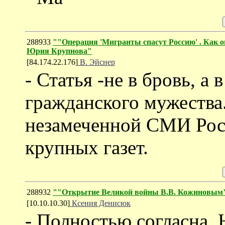
288933
""Операция 'Мигранты спасут Россию' . Как он
Юрия Крупнова"
[84.174.22.176]
В. Эйснер
- Статья -не в бровь, а 
гражданского мужества.
незамеченной СМИ Рос
крупных газет.
288932
""Открытие Великой войны В.В. Кожиновым"
[10.10.10.30]
Ксения Денисюк
- Полностью согласна. 