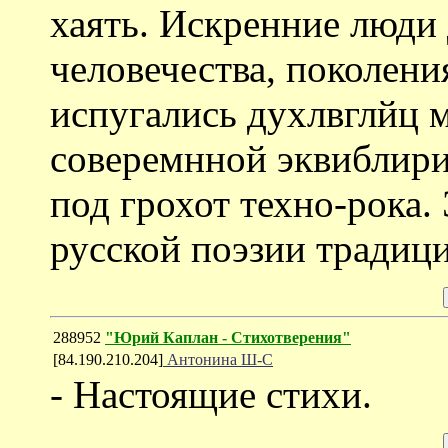
хаять. Искренние люди
человечества, поколени
испугались духлвглйц 
соверемнной эквиблири
под грохот техно-рока.
русской поэзии традиц
288952
"Юрий Каплан - Cтихотверения"
[84.190.210.204]
Антонина Ш-С
- Настоящие стихи.