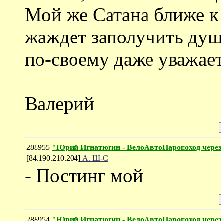
Мой же Сатана ближе к
жаждет заполучить душу
по-своему даже уважает
Валерий
288955
"Юрий Игнатюгин - ВелоАвтоПаропоход чере
[84.190.210.204]
А. Ш-С
- Постинг мой
288954
"Юрий Игнатюгин - ВелоАвтоПаропоход чере