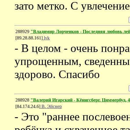
зато метко. С увлечени
288929
"Владимир Лорченков - Последняя любовь ле
[89.28.88.161]
lvk
- В целом - очень понр
упрощенным, сведенным
здорово. Спасибо
288928
"Валерий Игарский - Кёнигсберг. Циммербуд, 45
[84.174.24.6]
В. Эйснер
- Это "раннее послевое
ребёнка и схваченное т