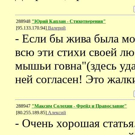
288948
"Юрий Каплан - Cтихотверения"
[95.133.170.94]
Валерий
- Если бы жива была мо
всю эти стихи своей лю
мышьи говна"(здесь ударе
ней согласен! Это жалки
288947
"Максим Солохин - Фрейд и Православие"
[80.255.189.85]
Алексий
- Очень хорошая стать