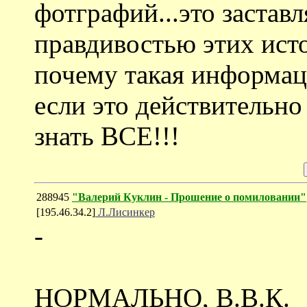
фотграфий...это заставл
правдивостью этих исто
почему такая информаци
если это действительно
знать ВСЕ!!!
288945
"Валерий Куклин - Прошение о помиловании"
[195.46.34.2]
Л.Лисинкер
-
НОРМАЛЬНО, В.В.К.