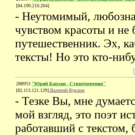
[84.190.210.204]
- Неутомимый, любозн
чувством красоты и не 
путешественник. Эх, к
тексты! Но это кто-нибу
288953
"Юрий Каплан - Cтихотверения"
[82.113.121.129]
Валерий Куклин
- Тезке Вы, мне думаетс
мой взгляд, это поэт и
работавший с текстом, 