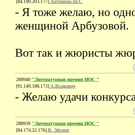
[84.190.203.177]
Антонина Ш-С
- Я тоже желаю, но одн
женщиной Арбузовой.
Вот так и жюристы жюр
288940
"Литературная премия НОС "
[91.149.188.173]
А.Волкович
- Желаю удачи конкурс
288939
"Литературная премия НОС "
[84.174.22.176]
В. Эйснер