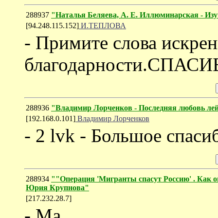
288937
"Наталья Беляева, А. Е. Иллюминарская - Изу
[94.248.115.152]
И.ТЕПЛОВА
- Примите слова искре
благодарности.СПАС
288936
"Владимир Лорченков - Последняя любовь ле
[192.168.0.101]
Владимир Лорченков
- 2 lvk - Большое спаси
288934
""Операция 'Мигранты спасут Россию' . Как он
Юрия Крупнова"
[217.232.28.7]
- Ma