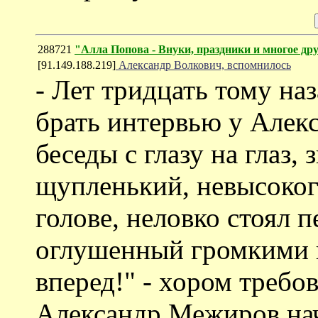
288721
"Алла Попова - Внуки, праздники и многое др
[91.149.188.219]
Александр Волкович, вспомнилось
- Лет тридцать тому на
брать интервью у Алек
беседы с глазу на глаз,
щупленький, невысоког
голове, неловко стоял п
оглушенный громкими 
вперед!" - хором требо
Александр Межиров нач