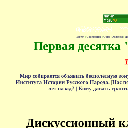
Портал
|
Содержание
|
О нас
|
Авторам
|
Но
Первая десятка 
Т
Мир собирается объявить бесполётную зон
Института Истории Русского Народа.
|
Нас п
лет назад? |
Кому давать грант
Дискуссионный к