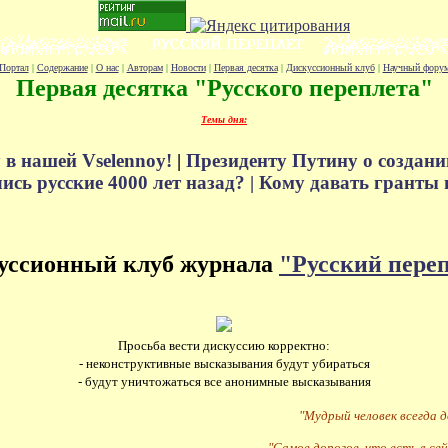
Портал
|
Содержание
|
О нас
|
Авторам
|
Новости
|
Первая десятка
|
Дискуссионный клуб
|
Научный фору
Первая десятка "Русского переплета"
Темы дня:
 в нашей Vselennoy!
|
Президенту Путину о создани
сь русские 4000 лет назад? |
Кому давать гранты 
уссионный клуб журнала
"Русский пере
Просьба вести дискуссию корректно:
- неконструктивные высказывания будут убираться
- будут уничтожаться все анонимные высказывания
"Мудрый человек всегда 
"Самое дорогое, что есть в сей