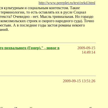
http://www.pereplet.ru/text/zekd.html
тся культурным и социальным контекстом. Такие
ерминологии, то есть оставлять их в русле Социал
текста? Очевидно - нет. Мысль тривиальная. Но гораздо
 комсомольских строек и скорого народного суда). Точно
рестьян. А в последние годы застоя романы некоего
аний.
о похвального (Гомер)." - новое в
2009-09-15
14:49:14
2009-09-15 13:51:26