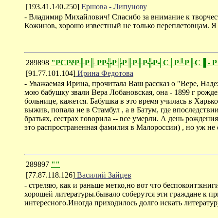
[193.41.140.250]
Ершова - Липунову
- Владимир Михайлович! Спасибо за внимание к творчес
Кожинов, хорошо известный не только переплетовцам. Я
289898
"РСРёР╫Р╟ РР╬Р╠Р╟Р╫Р╬Р╡С│Р╨Р╟С▐ - 
[91.77.101.104]
Ирина Федотова
- Уважаемая Ирина, прочитала Ваш рассказ о "Вере, Над
мою бабушку звали Вера Лобановская, она - 1899 г рожден
больнице, кажется. Бабушка в это время училась в Харько
выжив, попала не в Стамбул , а в Батум, где впоследств
братьях, сестрах говорила -- все умерли. А день рожден
это распространенная фамилия в Малороссии) , но уж не 
289897
""
[77.87.118.126]
Василий Зайцев
- стреляю, как и раньше метко,но вот что беспокоит:книг
хорошей литературы.бывало соберутся эти граждане к пр
интересного.Иногда приходилось долго искать литературу