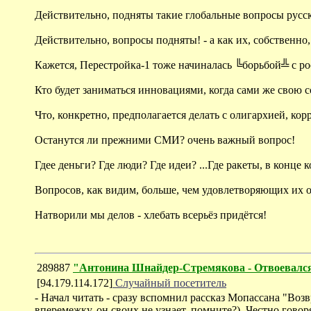
Действительно, подняты такие глобальные вопросы русс
Действительно, вопросы подняты! - а как их, собственно
Кажется, Перестройка-1 тоже начиналась ╚борьбой╩ с р
Кто будет заниматься инновациями, когда сами же свою
Что, конкретно, предполагается делать с олигархией, к
Останутся ли прежними СМИ? очень важный вопрос!
Гдее деньги? Где люди? Где идеи? ...Где ракеты, в конце 
Вопросов, как видим, больше, чем удовлетворяющих их о
Натворили мы делов - хлебать всерьёз придётся!
289887
"Антонина Шнайдер-Стремякова - Отвоевалс
[94.179.114.172]
Случайный посетитель
- Начал читать - сразу вспомнил рассказ Мопассана "Возв
вперемежку, он своих не узнает, помните?). Честно говор