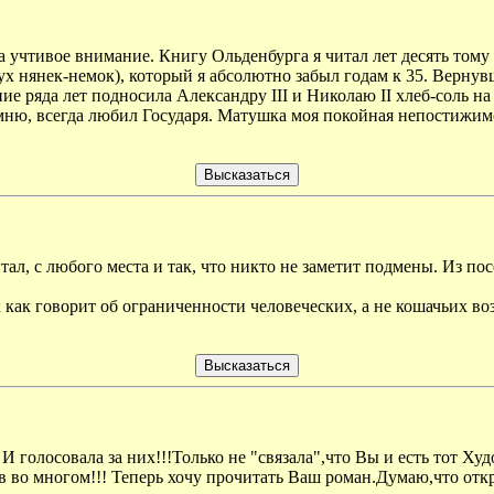
а учтивое внимание. Книгу Ольденбурга я читал лет десять том
ух нянек-немок), который я абсолютно забыл годам к 35. Верну
ние ряда лет подносила Александру III и Николаю II хлеб-соль 
мню, всегда любил Государя. Матушка моя покойная непостижимо
тал, с любого места и так, что никто не заметит подмены. Из п
к как говорит об ограниченности человеческих, а не кошачьих в
И голосовала за них!!!Только не "связала",что Вы и есть тот Х
 во многом!!! Теперь хочу прочитать Ваш роман.Думаю,что откро