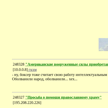
248328
"Американские вооруженные силы приобретают
[10.0.0.8]
гкхм
- ну, боксер тоже считает свою работу интеллектуальны
Оболванили народ, оболванили... хех...
248327
"Просьба о помощи православному храму"
[195.208.220.226]
-