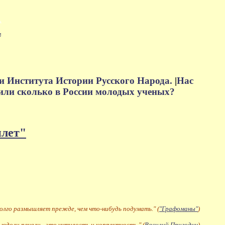
м
и Института Истории Русского Народа.
|
Нас
или сколько в России молодых ученых?
плет"
долго размышляет прежде, чем что-нибудь подумать." (
"Графоманы"
)
 юдоли печали - это учтивость и корректность." (
Василий Пригодич
)