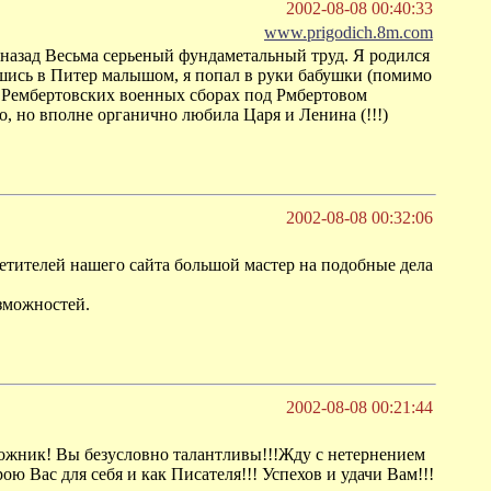
2002-08-08 00:40:33
www.prigodich.8m.com
у назад Весьма серьеный фундаметальный труд. Я родился
вшись в Питер малышом, я попал в руки бабушки (помимо
на Рембертовских военных сборах под Рмбертовом
, но вполне органично любила Царя и Ленина (!!!)
2002-08-08 00:32:06
осетителей нашего сайта большой мастер на подобные дела
озможностей.
2002-08-08 00:21:44
удожник! Вы безусловно талантливы!!!Жду с нетернением
ю Вас для себя и как Писателя!!! Успехов и удачи Вам!!!