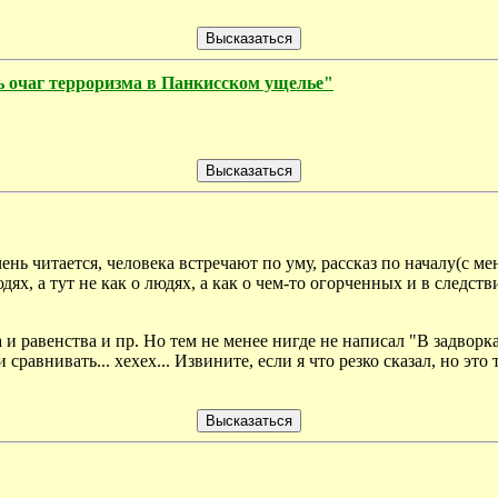
очаг терроризма в Панкисском ущелье"
 очень читается, человека встречают по уму, рассказ по началу(с м
юдях, а тут не как о людях, а как о чем-то огорченных и в след
 равенства и пр. Но тем не менее нигде не написал "В задворка
сравнивать... хехех... Извините, если я что резко сказал, но это