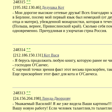
248315
""
[195.182.130.46]
Дедушка Кот
- Мои дорогие высокие сетевые друзья! Всех благодарю з
в Берлине, посему мой первый язык был немецкий (от дв
отца и матери), убежденной монархистки, которая в тече
(Польша, вернее, Привислинский край). Сколько себя по
одновременно. Причудливая и узорчатая стрна Россия.
248314
""
[212.186.150.131]
Кот Вася
- Я берусь продолжить любую книгу, которую ранее не чи
- господин О'Санчес.
С научной точки зрения факт этот весьма прискорбен, та
Еще прискорбнее этот факт для кота и О'Санчеса.
248313
""
[24.156.204.198]
Линда-Дворцову
- Уважаемый Василий! Я же уже видела Ваши картины!!! 
Вашу новую работу! Если человек талантлив,то талантлив