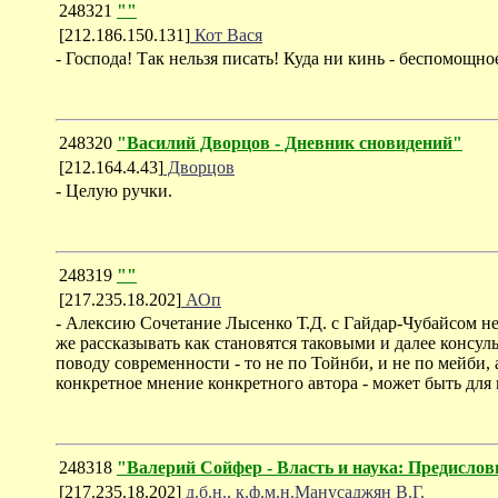
248321
""
[212.186.150.131]
Кот Вася
- Господа! Так нельзя писать! Куда ни кинь - беспомощно
248320
"Василий Дворцов - Дневник сновидений"
[212.164.4.43]
Дворцов
- Целую ручки.
248319
""
[217.235.18.202]
АОп
- Алексию Сочетание Лысенко Т.Д. с Гайдар-Чубайсом не 
же рассказывать как становятся таковыми и далее консу
поводу современности - то не по Тойнби, и не по мейби,
конкретное мнение конкретного автора - может быть для 
248318
"Валерий Сойфер - Власть и наука: Предислов
[217.235.18.202]
д.б.н., к.ф.м.н.Манусаджян В.Г.