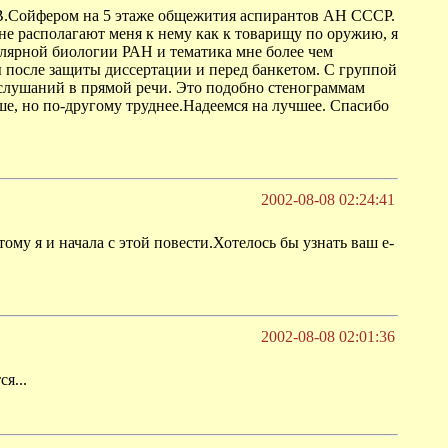
м В.Сойфером на 5 этаже общежития аспирантов АН СССР.
е располагают меня к нему как к товарищу по оружию, я
улярной биологии РАН и тематика мне более чем
ы после защиты диссертации и перед банкетом. С группой
 слушаний в прямой речи. Это подобно стенограммам
ше, но по-другому труднее.Надеемся на лучшее. Спасибо
2002-08-08 02:24:41
ому я и начала с этой повести.Хотелось бы узнать ваш e-
2002-08-08 02:01:36
я...