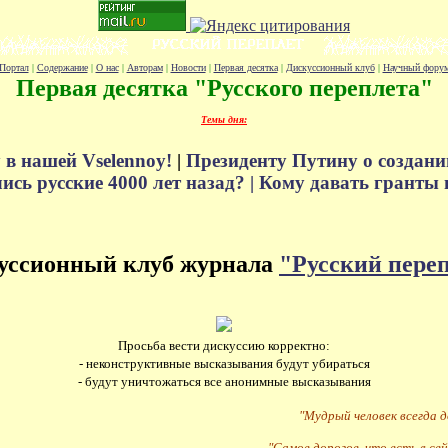
Портал
|
Содержание
|
О нас
|
Авторам
|
Новости
|
Первая десятка
|
Дискуссионный клуб
|
Научный фору
Первая десятка "Русского переплета"
Темы дня:
 в нашей Vselennoy!
|
Президенту Путину о создани
сь русские 4000 лет назад? |
Кому давать гранты 
уссионный клуб журнала
"Русский пере
Просьба вести дискуссию корректно:
- неконструктивные высказывания будут убираться
- будут уничтожаться все анонимные высказывания
"Мудрый человек всегда 
"Самое дорогое, что есть в сей