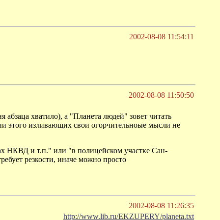
2002-08-08 11:54:11
2002-08-08 11:50:50
еня абзаца хватило), а "Планета людей" зовет читать
ствии этого изливающих свои огорчительноые мысли не
х НКВД и т.п." или "в полицейском участке Сан-
 требует резкости, иначе можно просто
2002-08-08 11:26:35
http://www.lib.ru/EKZUPERY/planeta.txt