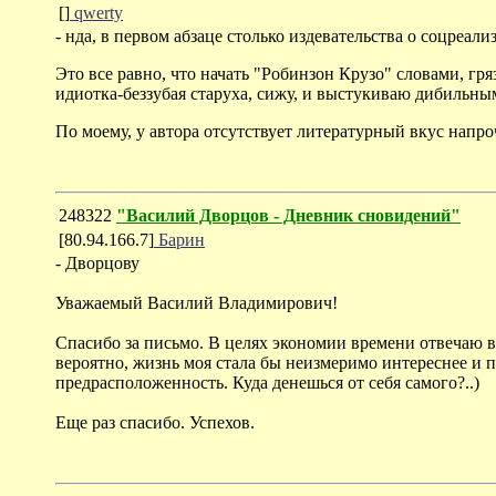
[]
qwerty
- нда, в первом абзаце столько издевательства о соцреали
Это все равно, что начать "Робинзон Крузо" словами, гр
идиотка-беззубая старуха, сижу, и выстукиваю дибильны
По моему, у автора отсутствует литературный вкус напро
248322
"Василий Дворцов - Дневник сновидений"
[80.94.166.7]
Барин
- Дворцову
Уважаемый Василий Владимирович!
Спасибо за письмо. В целях экономии времени отвечаю в 
вероятно, жизнь моя стала бы неизмеримо интереснее и 
предрасположенность. Куда денешься от себя самого?..)
Еще раз спасибо. Успехов.