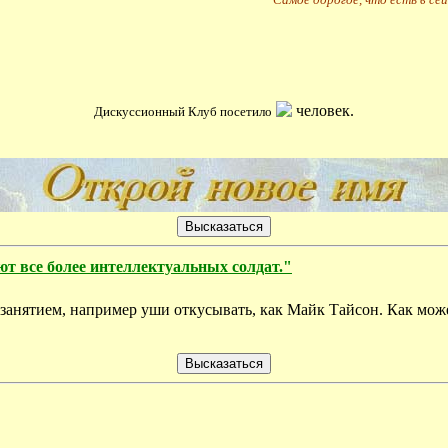
человек.
Дискуссионный Клуб посетило
 все более интеллектуальных солдат."
м занятием, например уши откусывать, как Майк Тайсон. Как мож