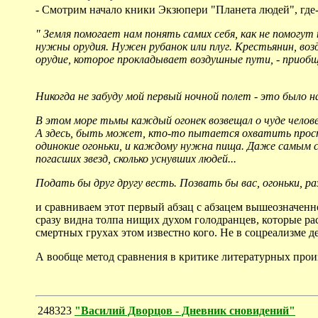
- Смотрим начало кники Экзюпери "Планета людей", где-т
" Земля помогает нам понять самих себя, как не помогут
нужны орудия. Нужен рубанок или плуг. Крестьянин, воз
орудие, которое прокладывает воздушные пути, - приобщ
Никогда не забуду мой первый ночной полет - это было н
В этом море тьмы каждый огонек возвещал о чуде человеч
А здесь, быть может, кто-то пытается охватить прост
одинокие огоньки, и каждому нужна пища. Даже самым ск
погасших звезд, сколько уснувших людей...
Подать бы друг другу весть. Позвать бы вас, огоньки, р
и сравниваем этот первый абзац с абзацем вышеозначенн
сразу видна толпа нищих духом голодранцев, которые ра
смертных грухах этом известно кого. Не в соцреализме дел
А вообще метод сравнения в критике литературных про
248323
"Василий Дворцов - Дневник сновидений"