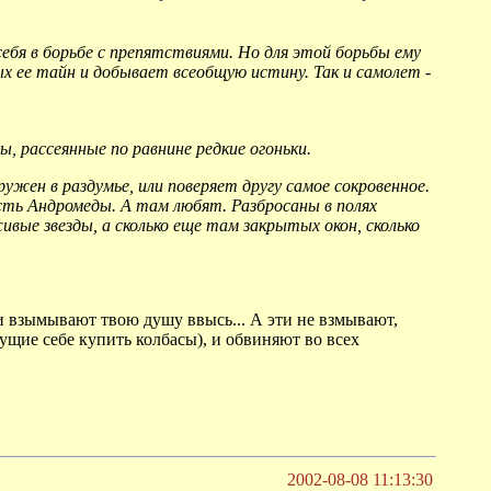
себя в борьбе с препятствиями. Но для этой борьбы ему
ых ее тайн и добывает всеобщую истину. Так и самолет -
, рассеянные по равнине редкие огоньки.
ужен в раздумье, или поверяет другу самое сокровенное.
ть Андромеды. А там любят. Разбросаны в полях
вые звезды, а сколько еще там закрытых окон, сколько
ри взымывают твою душу ввысь... А эти не взмывают,
ущие себе купить колбасы), и обвиняют во всех
2002-08-08 11:13:30