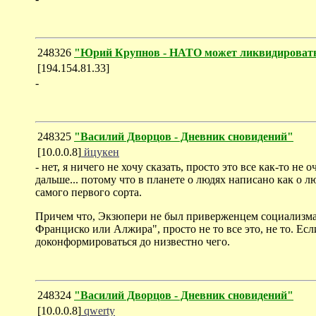
248326
"Юрий Крупнов - НАТО может ликвидировать 
[194.154.81.33]
-
248325
"Василий Дворцов - Дневник сновидений"
[10.0.0.8]
йцукен
- нет, я ничего не хочу сказать, просто это все как-то не
дальше... потому что в планете о людях написано как о л
самого первого сорта.
Причем что, Экзюпери не был приверженцем социализма и
Франциско или Алжира", просто не то все это, не то. Если 
доконформироваться до низвестно чего.
248324
"Василий Дворцов - Дневник сновидений"
[10.0.0.8]
qwerty