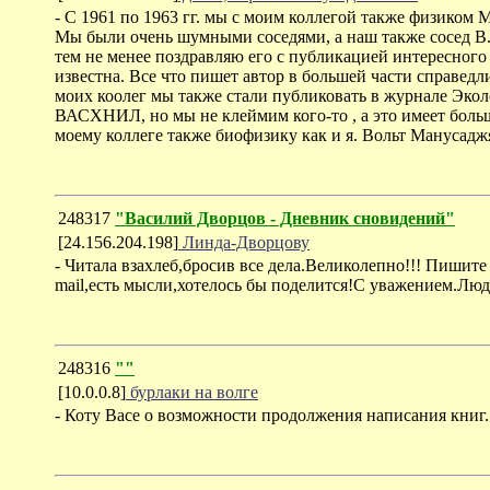
- С 1961 по 1963 гг. мы с моим коллегой также физиком
Мы были очень шумными соседями, а наш также сосед В.
тем не менее поздравляю его с публикацией интересног
известна. Все что пишет автор в большей части справед
моих коолег мы также стали публиковать в журнале Экол
ВАСХНИЛ, но мы не клеймим кого-то , а это имеет больш
моему коллеге также биофизику как и я. Вольт Манусадж
248317
"Василий Дворцов - Дневник сновидений"
[24.156.204.198]
Линда-Дворцову
- Читала взахлеб,бросив все дела.Великолепно!!! Пишите 
mail,есть мысли,хотелось бы поделится!С уважением.Лю
248316
""
[10.0.0.8]
бурлаки на волге
- Коту Васе о возможности продолжения написания книг. 