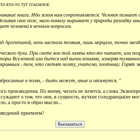
о кто-то тут ссылался:
 никакие книги. Ибо земля нам сопротивляется. Человек познает 
делывая свое поле, мало-помалу вырывает у природы разгадку ин
ает человека к вечным вопросам.
ад Аргентиной, ночь настала темная, лишь мерцали, точно звезды
еского духа. При свете вон той лампы кто-то читает, или погр
оры Вселенной или бьется над вычислениями, измеряя туманнос
ромным - тем, что светят поэту, учителю, плотнику. Горят жи
азбросанные в полях, - быть может, иные и отзовутся. "
ого произведения. По моему, читать не хочется, а слова Экзюпе
ссуждают о том, что оин, в сущности, жуткие голодранцы(не мог
о, а просто в образ мысли...
изведений приемлем?