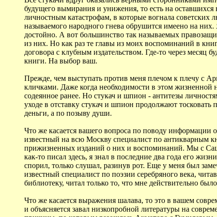
будущего вымирания и унижения, то есть на оставшихся 
личностным катастрофам, в которые вогнала советских лю
называемого народного гнева обрушится имеено на них. Я
достойно. А вот большинство так называемых правозащи
из них. Но как раз те главы из моих воспоминаний в кн
договора с клубным издательством. Где-то через месяц б
книги. На выбор ваш.
Прежде, чем выступать против меня плечом к плечу с А
кличками. Даже когда необходимости в этом жизненной не
содеянное ранее. Но стукач и шпион - антитезы личност
уходе в отставку стукач и шпион продолжают тосковать 
деньги, а по позыву души.
Что же касается вашего вопроса по поводу информации о 
известный на всю Москву специалист по антикварным кн
прижизненных изданий о них и воспоминаний. Мы с Сашко
как-то писал здесь, я знал в последние два года его жиз
спорил, только слушал, разинув рот. Еще у меня был з
известный специалист по поэзии серебряного века, чита
библиотеку, читал только то, что мне действительно было
Что же касается выражения шалава, то это в вашем сов
и объясняется завал низкопробной литературы на соврем