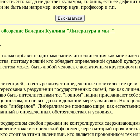
ности. Это когда не достает культуры, то бишь, есть ее дефицит
 не быть им например, доктор наук, профессор и т.п.
зрение Валерия Куклина "Литература и мы""
.
олько добавить одно замечание: интеллигенция как мне кажется 
ства, поэтому всякий кто обладает определенной суммой культур
гентом может быть любой человек с достаточным кругозором и в
еллигенцией, то есть реализует определенные политические цел
нтересована в разрушении государственных связей, так как лише
о быть интеллигентами т.е. "говном" нации присваивают себе з
нностям, но не всегда их в должной мере усваивают. Но в цело
них "либералов". Либерализм же понимаю шире, как естествен
нанный в определенных обстоятельствах и условиях.
е государством свобод граждан не контролируется сдерживающим
 явление тоже исторический феномен, через который проявилис
кто стоит за этими явлениями, кто является проводником тех и