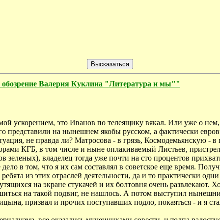
зрение Валерия Куклина "Литература и мы""
емой ускорением, это Иванов по телеящику вякал. Или уже о нем,
и его представили на нынешнем якобы русском, а фактически евр
уация, не правда ли? Матросова - в грязь, Космодемьянскую - в г
йорами КГБ, в том числе и ныне оплакиваемый Листьев, пристре
в зеленых), владелец тогда уже почти на сто процентов прихват
дело в том, что я их сам составлял в советское еще время. Пол
бята из этих отраслей деятельности, да и то практически одни 
рутящихся на экране стукачей и их болтовня очень развлекают. 
решиться на такой подвиг, не нашлось. А потом выступил нынеш
цына, призвал и прочих поступавших подло, покаяться - и я ста
иализма, все оказались мученниками совести. и толпа радостно 