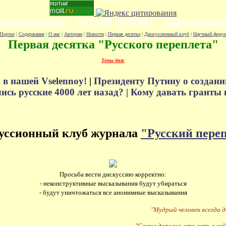
Портал
|
Содержание
|
О нас
|
Авторам
|
Новости
|
Первая десятка
|
Дискуссионный клуб
|
Научный фору
Первая десятка "Русского переплета"
Темы дня:
 в нашей Vselennoy!
|
Президенту Путину о создани
сь русские 4000 лет назад? |
Кому давать гранты 
уссионный клуб журнала
"Русский пере
Просьба вести дискуссию корректно:
- неконструктивные высказывания будут убираться
- будут уничтожаться все анонимные высказывания
"Мудрый человек всегда 
"Самое дорогое, что есть в сей