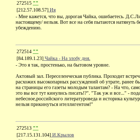
272515
""
[212.57.108.57]
Ия
- Мне кажется, что вы, дорогая Чайка, ошибаетесь. Д.С.
настоящему/ нельзя. Вот все на себя пытаются натянуть 
убеждению.
272514
""
[84.189.1.23]
Чайка - На злобу дня.
- Это я так, простенько, на бытовом уровне.
Актовый зал. Переселенческая публика. Проходит встреч
расхожих высокопарных рассуждений об утрате, ранее б
на страницы его газеты молодым талантам? - На что, сам
это вы все тут кинулись писать!?". "Так уж и все..." - 
небесное,российского литературоведа и историка культу
нельзя прикинуться ителлигентом!"
272513
""
[217.15.131.104]
И.Крылов