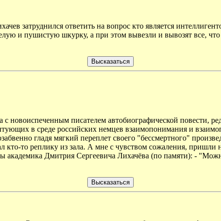
Лихачев затруднился ответить на вопрос кто является интеллиген
белую и пушистую шкурку, а при этом вывезли и вывозят все, чт
а с новоиспеченным писателем автобиографической повести, ред
ытующих в среде российских немцев взаимопонимания и взаимоп
озабвенно гладя мягкий переплет своего "бессмертного" произвед
подал кто-то реплику из зала. А мне с чувством сожаления, пришл
ры академика Дмитрия Сергеевича Лихачёва (по памяти): - "Мо