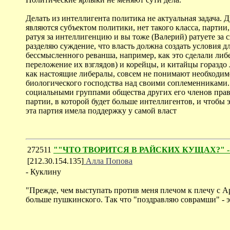
Делать из интеллигента политика не актуальная задача. 
являются субъектом политики, нет такого класса, партии
ратуя за интеллигенцию и вы тоже (Валерий) ратуете за 
разделяю суждение, что власть должна создать условия д
бессмысленного реванша, например, как это сделали либ
переложение их взглядов) и корейцы, и китайцы гор
как настоящие либералы, совсем не понимают необходимо
биологического господства над своими соплеменниками.
социальными группами общества других его членов прав
партии, в которой будет больше интеллигентов, и чтобы э
эта партия имела поддержку у самой власт
272511
""ЧТО ТВОРИТСЯ В РАЙСКИХ КУЩАХ?" - обо
[212.30.154.135]
Алла Попова
- Куклину
"Прежде, чем выступать против меня плечом к плечу с Ар
больше пушкинского. Так что "поздравляю соврамши" - э