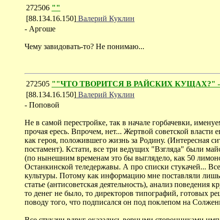
272506
""
[88.134.16.150]
Валерий Куклин
- Аргоше
Чему завидовать-то? Не понимаю...
272505
""ЧТО ТВОРИТСЯ В РАЙСКИХ КУЩАХ?" - обо
[88.134.16.150]
Валерий Куклин
- Поповой
Не в самой перестройке, так в начале горбачевки, имену
прочая ересь. Впрочем, нет... Жертвой советской власт
как героя, положившего жизнь за Родину. (Интересная сит
постамент). Кстати, все три ведущих "Взгляда" были ма
(по нынешним временам это бы выглядело, как 50 лимоно
Останкинской теледержавы. А про списки стукачей... Все 
культуры. Потому как информацию мне поставляли лишь ре
статье (антисоветская деятельность), анализ поведения к
то денег не было, то директоров типографий, готовых 
поводу того, что подписался он под поклепом на Солжени
Все стукачи вдруг оказались верными сторонниками импер