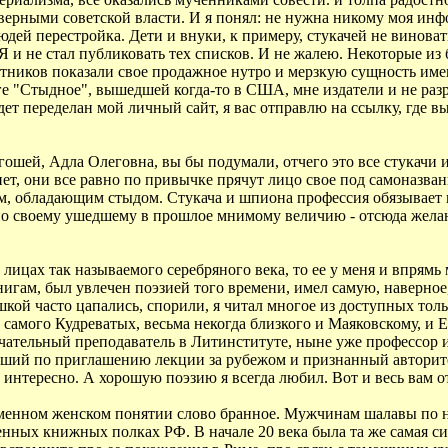
верными советской власти. И я понял: не нужна никому моя ин
дей перестройка. Дети и внуки, к примеру, стукачей не виноваты
 и не стал публиковать тех списков. И не жалею. Некоторые из 
тников показали свое продажное нутро и мерзкую сущность имен
иге "Стыдное", вышедшей когда-то в США, мне издатели и не раз
удет переделан мой личный сайт, я вас отправлю на ссылку, где 
ргошей, Адла Олеговна, вы бы подумали, отчего это все стукач
т, они все равно по привычке прячут лицо свое под самоназвани
ям, обладающим стыдом. Стукача и шпиона профессия обязывает 
по своему ушедшему в прошлое мнимому величию - отсюда желани
лицах так называемого серебряного века, то ее у меня и впрямь
игам, был увлечен поэзией того времени, имел самую, наверное
й часто цапались, спорили, я читал многое из доступных тольк
ни самого Кудреватых, весьма некогда близкого и Маяковскому, и 
амечательный преподаватель в Литинституте, ныне уже профессо
вший по приглашению лекции за рубежом и признанный авторитет
 интересно. А хорошую поэзию я всегда любил. Вот и весь вам о
ременном женском понятии слово бранное. Мужчинам шалавы по н
енных книжных полках РФ. В начале 20 века была та же самая 