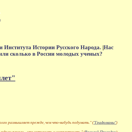
м
и Института Истории Русского Народа.
|
Нас
или сколько в России молодых ученых?
плет"
долго размышляет прежде, чем что-нибудь подумать." (
"Графоманы"
)
 юдоли печали - это учтивость и корректность." (
Василий Пригодич
)