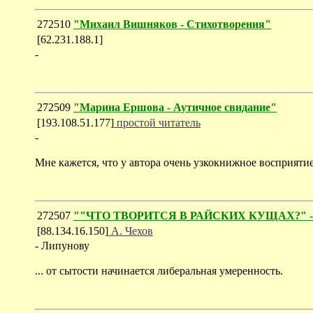
272510
"Михаил Вишняков - Стихотворения"
[62.231.188.1]
-
272509
"Марина Ершова - Аутичное свидание"
[193.108.51.177]
простой читатель
-
Мне кажется, что у автора очень узкокнижное восприяти
272507
""ЧТО ТВОРИТСЯ В РАЙСКИХ КУЩАХ?" - обо
[88.134.16.150]
А. Чехов
- Липунову
... от сытости начинается либеральная умеренность.