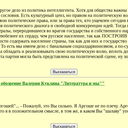
Другое дело из политика интеллигента. Хотя для общества важны
, сословия. Есть культурный ценз, но правом на политическую во
свои политические права, или за права тех, кто ущемлен сегодн
ля политического диалога и свободной конкуренции идей. Тогда 
ералы, переродившиеся во врагов государства и собственного н
аздо любезнее их сердцу, чем русское население, так как
сти содержать население страны, так как для них и государств
 То есть мы имеем дело с банальным социалдарвинизмом, а по-
а обладать и реализовывать свою политическую волю, вплоть до
та партия могла быть представлена на политической сцене, ну хо
зрение Валерия Куклина "Литература и мы""
гошей"... - Пожалуй, это Вы сильно. Я Аргоше не по плечу. Арго
то я в положительном смысле, в том же, в каком Вы "шалаву" уп