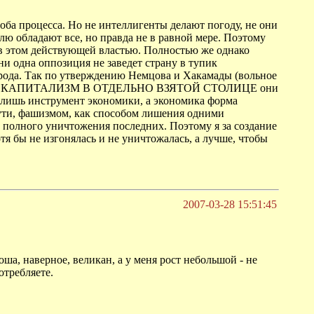
 оба процесса. Но не интеллигенты делают погоду, не они
лю обладают все, но правда не в равной мере. Поэтому
я в этом действующей властью. Полностью же однако
ни одна оппозиция не заведет страну в тупик
арода. Так по утверждению Немцова и Хакамады (вольное
 ПОСТРОИВ КАПИТАЛИЗМ В ОТДЕЛЬНО ВЗЯТОЙ СТОЛИЦЕ они
о лишь инструмент экономики, а экономика форма
сути, фашизмом, как способом лишения одними
 полного уничтожения последних. Поэтому я за создание
тя бы не изгонялась и не уничтожалась, а лучше, чтобы
2007-03-28 15:51:45
ша, наверное, великан, а у меня рост небольшой - не
отребляете.