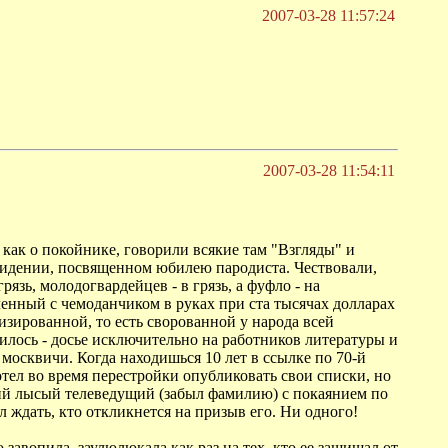
2007-03-28 11:57:24
2007-03-28 11:54:11
 как о покойнике, говорили всякие там "Взгляды" и
овидении, посвященном юбилею пародиста. Чествовали,
рязь, молодогвардейцев - в грязь, а фуфло - на
ленный с чемоданчиком в руках при ста тысячах долларах
изированной, то есть сворованной у народа всей
училось - досье исключительно на работников литературы и
москвичи. Когда находишься 10 лет в ссылке по 70-й
Хотел во время перестройки опубликовать свои списки, но
ний лысый телеведущий (забыл фамилию) с покаянием по
л ждать, кто откликнется на призыв его. Ни одного!
завопила, заулюлюкала как раз на тех, кто ее защищал от