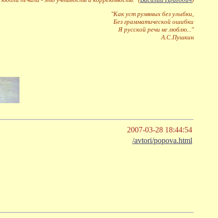
"Как уст румяных без улыбки,
Без грамматической ошибки
Я русской речи не люблю..."
А.С.Пушкин
2007-03-28 18:44:54
/avtori/popova.html