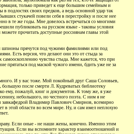
формация, только приведет к еще большим семейным и
 в подлостях своих предков, а ведь основной удар так
бывших стукачей повели себя в перестройку и после нее
но в те же годы. Мне довелось встречаться со многими
решили публиковать на русском языке - таковы условия
вы можете прочитать доступные россиянам главы этой
и и шпионы прячутся под чужими фамилиями или под
ями. Есть версия, что делают они это от стыда за
к самооскоплению чувства стыда. Мне кажется, что при
е прятаться под маской чужого имени, бдить уже не за
 много. И у вас тоже. Мой покойный друг Саша Соловьев,
, большую после смерти Л. Кудреватых библиотеку
о ему, пожалуй, книг и документов. К тому же, я уже
Есенину, небольшого, но честного поэта. С ним я не
р и завкафедрой Владимир Павлович Смирнов, всемирно
 в этой области во всем мире. Ну, и сам имел неплохую
твет.
раву. Если оные - не наши жены, конечно. Именно этим
ситуация. Если вы вспомните характер взаимоотношений и