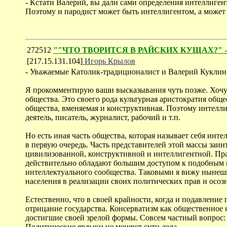
- Кстати Валерий, вы дали сами определения интеллигент
Поэтому и пародист может быть интеллигентом, а может и
272512
""ЧТО ТВОРИТСЯ В РАЙСКИХ КУЩАХ?" - обо
[217.15.131.104]
Игорь Крылов
- Уважаемые Католик-традиционалист и Валерий Куклин
Я прокомментирую ваши высказывания чуть позже. Хочу т
общества. Это своего рода культурная аристократия обще
общества, вменяемая и конструктивная. Поэтому интелли
деятель, писатель, журналист, рабочий и т.п.
Но есть иная часть общества, которая называет себя инт
в первую очередь. Часть представителей этой массы заи
цивилизованной, конструктивной и интеллигентной. Прав
действительно обладают большим доступом к подобным це
интеллектуального сообщества. Таковыми я вижу нынеш
населения в реализации своих политических прав и осоз
Естественно, что в своей крайности, когда и подавлени
отрицание государства. Консерватизм как общественное
достигшие своей зрелой формы. Совсем частный вопрос: 
Политические ярлыки не меняют сути дела.