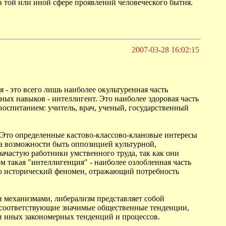
 в той или иной сфере проявлений человеческого бытия.
2007-03-28 16:02:15
- это всего лишь наиболее окультуренная часть
ных навыков - интеллигент. Это наиболее здоровая часть
оспитанием: учитель, врач, ученый, государственный
и. Это определенные кастово-классово-клановые интересы
на возможности быть оппозицией культурной,
ачастую работники умственного труда, так как они
м такая "интеллигенция" - наиболее озлобленная часть
но исторический феномен, отражающий потребность
и механизмами, либерализм представляет собой
ь соответствующие значимые общественные тенденции,
ли иных закономерных тенденций и процессов.