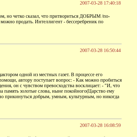
2007-03-28 17:40:18
том, но четко сказал, что притвориться ДОБРЫМ /по-
о можно продать. Интеллигент - бессеребреник по
2007-03-28 16:50:44
актором одной из местных газет. В процессе его
омощи, автору поступает вопрос: - Как можно пробиться
ения, он с чувством превосходства восклицает: - "И, что
и на память золотые слова, ныне покойного(Царство ему
жно прикинуться добрым, умным, культурным, но никогда
2007-03-28 16:08:59