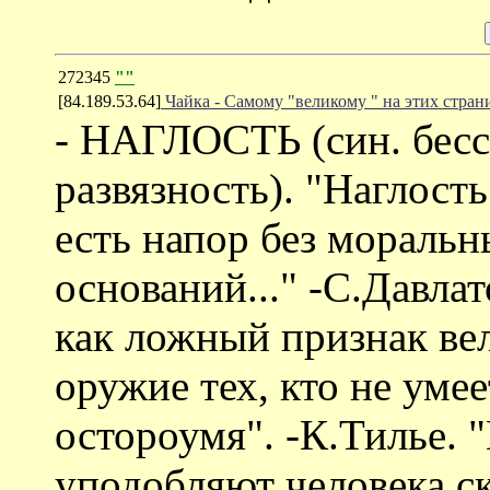
272345
""
[84.189.53.64]
Чайка - Самому "великому " на этих стран
- НАГЛОСТЬ (син. бесс
развязность). "Наглость
есть напор без моральн
оснований..." -С.Давлат
как ложный признак вел
оружие тех, кто не уме
остороумя". -К.Тилье.
уподобляют человека ск