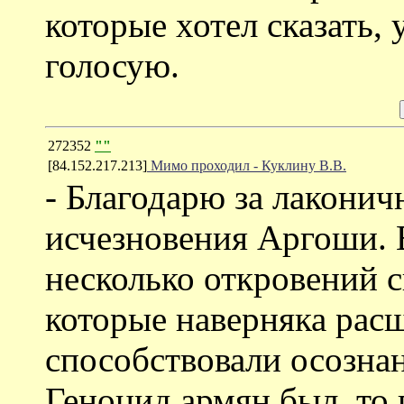
которые хотел сказать,
голосую.
272352
""
[84.152.217.213]
Мимо проходил - Куклину В.В.
- Благодарю за лаконич
исчезновения Аргоши. 
несколько откровений с
которые наверняка рас
способствовали осознан
Геноцид армян был, то 