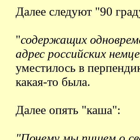
Далее следуют "90 град
"
содержащих одновреме
адрес российских немце
уместилось в перпендик
какая-то была.
Далее опять "каша":
"Почему мы пишем о св