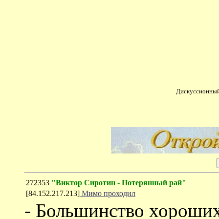
Дискуссионный
272353
"Виктор Сиротин - Потерянный рай"
[84.152.217.213]
Мимо проходил
- Большинство хороших 