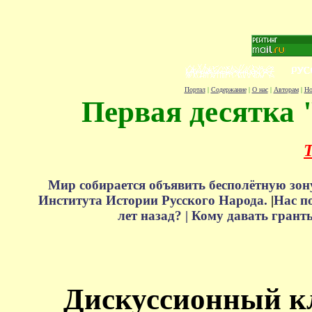
Портал
|
Содержание
|
О нас
|
Авторам
|
Но
Первая десятка 
Т
Мир собирается объявить бесполётную зон
Института Истории Русского Народа.
|
Нас п
лет назад? |
Кому давать грант
Дискуссионный к