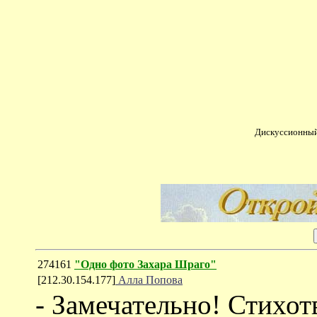
Дискуссионный
274161
"Одно фото Захара Шраго"
[212.30.154.177]
Алла Попова
- Замечательно! Стихот