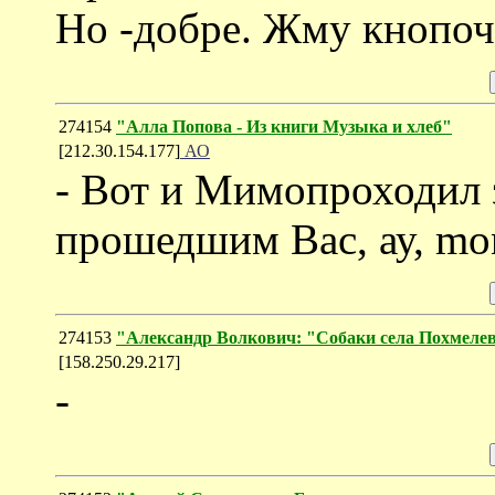
Но -добре. Жму кнопоч
274154
"Алла Попова - Из книги Музыка и хлеб"
[212.30.154.177]
АО
- Вот и Мимопроходил 
прошедшим Вас, ау, mon
274153
"Александр Волкович: "Собаки села Похмеле
[158.250.29.217]
-