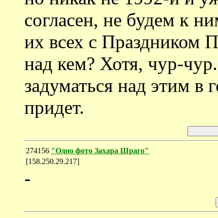
согласен, не будем к н
их всех с Праздником П
над кем? Хотя, чур-чур
задуматься над этим в 
придет.
274156
"Одно фото Захара Шраго"
[158.250.29.217]
-