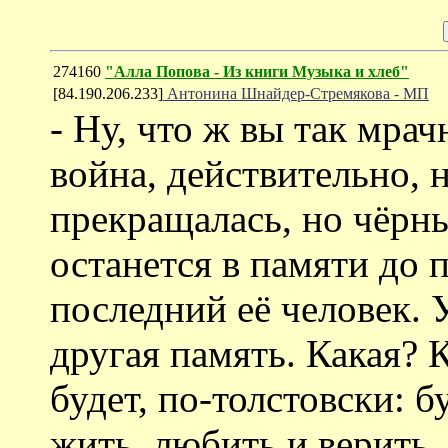
274160
"Алла Попова - Из книги Музыка и хлеб"
[84.190.206.233]
Антонина Шнайдер-Стремякова - МП
- Ну, что ж вы так мра
война, действительно, 
прекращалась, но чёрн
останется в памяти до 
последний её человек. 
другая память. Какая? К
будет, по-толстовски: б
жить, любить и верить..