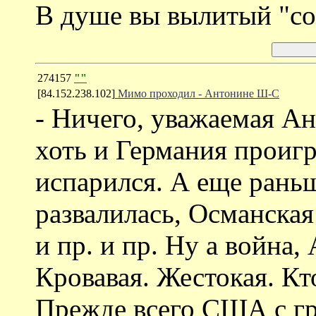
В душе вы вылитый "со
274157
""
[84.152.238.102]
Мимо проходил - Антонине Ш-С
- Ничего, уважаемая Ан
хоть и Германия проигр
испарился. А еще рань
развалилась, Османска
и пр. и пр. Ну а война,
Кровавая. Жестокая. Кт
Прежде всего США с гр