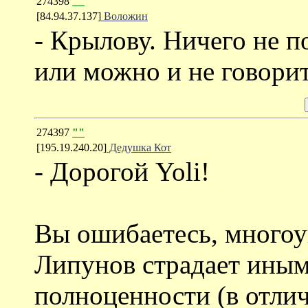
274398
""
[84.94.37.137]
Воложин
- Крылову. Ничего не п
или можно и не говорит
274397
""
[195.19.240.20]
Дедушка Кот
- Дорогой Yoli!
Вы ошибаетесь, много
Липунов страдает иным
полноценности (в отлич