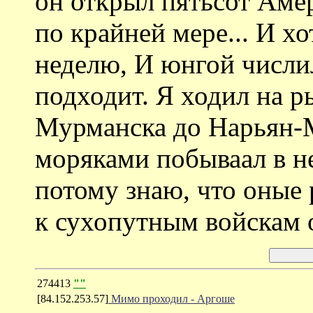
он открыл пятьсот Амери
по крайней мере... И хо
неделю, И юнгой числилс
подходит. Я ходил на р
Мурманска до Нарьян-М
моряками побываал в н
потому знаю, что оные 
к сухопутным войскам 
274413
""
[84.152.253.57]
Мимо проходил - Аргоше