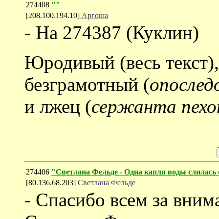
274408
""
[208.100.194.10]
Аргоша
- На 274387 (Куклин)
Юродивый (весь текст),
безграмотный (
опослед
и лжец (
сержанта пех
274406
"Светлана Фельде - Одна капля воды слилась с
[80.136.68.203]
Светлана Фельде
- Спасибо всем за вним