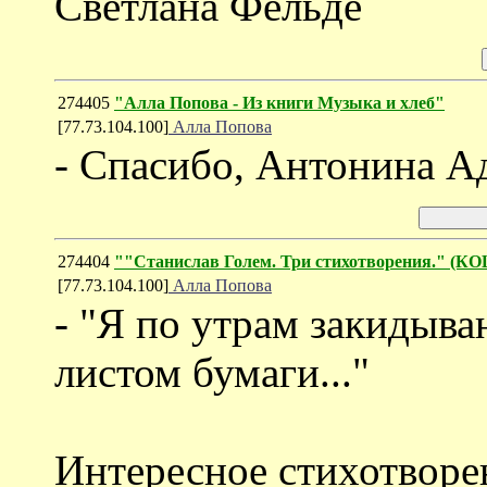
Светлана Фельде
274405
"Алла Попова - Из книги Музыка и хлеб"
[77.73.104.100]
Алла Попова
- Спасибо, Антонина А
274404
""Станислав Голем. Три стихотворения." 
[77.73.104.100]
Алла Попова
- "Я по утрам закидыв
листом бумаги..."
Интересное стихотворен