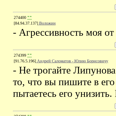
274400
""
[84.94.37.137]
Воложин
- Агрессивность моя от
274399
""
[91.76.5.196]
Андрей Саломатов - Юлию Борисовичу
- Не трогайте Липунов
то, что вы пишите в его
пытаетесь его унизить.