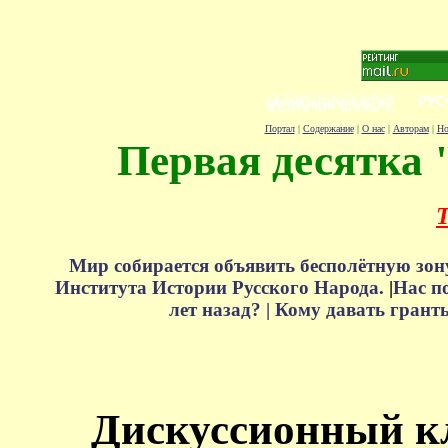
Портал
|
Содержание
|
О нас
|
Авторам
|
Но
Первая десятка 
Т
Мир собирается объявить бесполётную зон
Института Истории Русского Народа.
|
Нас п
лет назад? |
Кому давать грант
Дискуссионный к