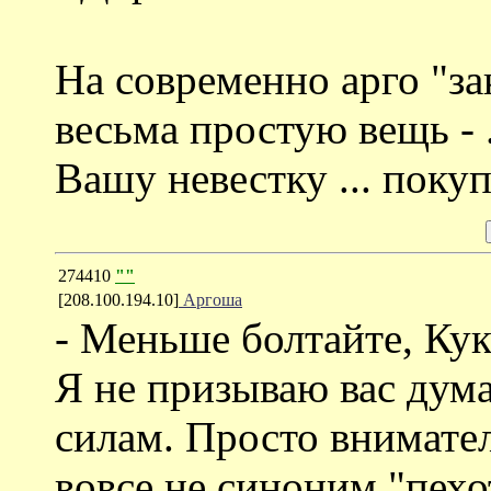
На современно арго "за
весьма простую вещь - .
Вашу невестку ... поку
274410
""
[208.100.194.10]
Аргоша
- Меньше болтайте, Кук
Я не призываю вас дума
силам. Просто внимате
вовсе не синоним "пехо