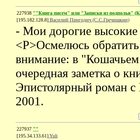
227938
""Книга писем" или "Записки из подполья
[195.182.128.8]
Василий Пригодич (С.С.Гречишкин)
- Мои дорогие высокие 
<P>Осмелюсь обратить
внимание: в "Кошачьем
очередная заметка о кн
Эпистолярный роман с
2001.
227937
""
[195.34.133.61]
Yuli