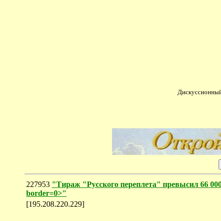
Дискуссионный
227953
"Тираж "Русского переплета" превысил 66 000 
border=0>"
[195.208.220.229]