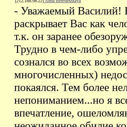
[212.188.98.22]
Anna Berestetzkaya
- Уважаемый Василий! 
раскрывает Вас как чел
т.к. он заранее обезору
Трудно в чем-либо упре
сознался во всех возмо
многочисленных) недост
покаялся. Тем более не
непониманием...но я вс
впечатление, ошеломля
неожиданное обилие ко