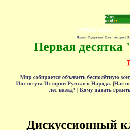
Портал
|
Содержание
|
О нас
|
Авторам
|
Но
Первая десятка 
Т
Мир собирается объявить бесполётную зон
Института Истории Русского Народа.
|
Нас п
лет назад? |
Кому давать грант
Дискуссионный к