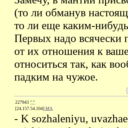
(то ли обманув настояще
то ли еще каким-нибуд
Первых надо всячески 
от их отношения к ваше
относиться так, как во
падким на чужое.
227943
""
[24.157.54.104]
MA
- K sozhaleniyu, uvazhae