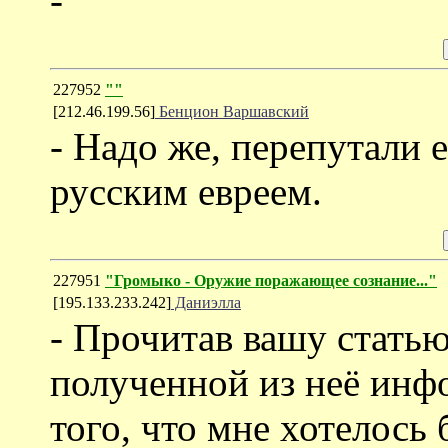
-
227952
""
[212.46.199.56]
Бенцион Варшавский
- Надо же, перепутали 
русским евреем.
227951
"Громыко - Оружие поражающее сознание..."
[195.133.233.242]
Даниэлла
- Прочитав вашу статью
полученной из неё инф
того, что мне хотелось