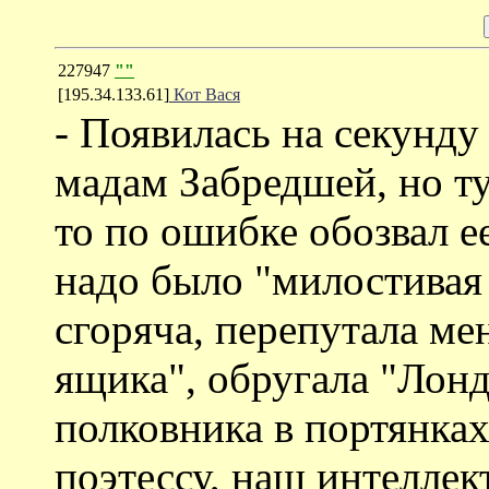
227947
""
[195.34.133.61]
Кот Вася
- Появилась на секунд
мадам Забредшей, но ту
то по ошибке обозвал е
надо было "милостивая
сгоряча, перепутала ме
ящика", обругала "Лонд
полковника в портянка
поэтессу, наш интеллек