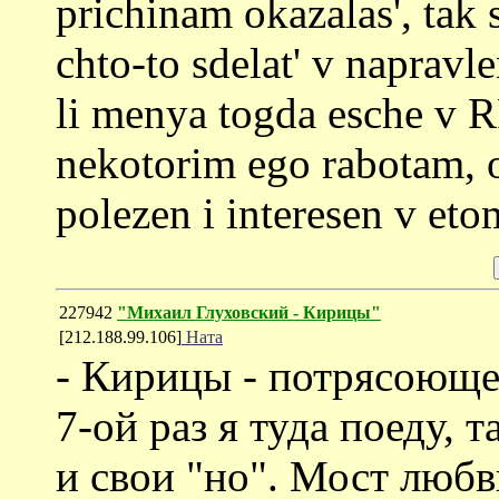
prichinam okazalas', tak 
chto-to sdelat' v napravle
li menya togda esche v RP
nekotorim ego rabotam, on
polezen i interesen v eto
227942
"Михаил Глуховский - Кирицы"
[212.188.99.106]
Ната
- Кирицы - потрясоюще
7-ой раз я туда поеду, 
и свои "но". Мост любв