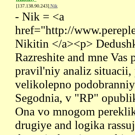
[137.138.90.243]
Nik
- Nik = <a
href="http://www.perepl
Nikitin </a><p> Dedushka
Razreshite and mne Vas po
pravil'niy analiz situacii,
velikolepno podobranniy
Segodnia, v "RP" opublik
Ona vo mnogom pereklikae
drugiye and logika rassuj