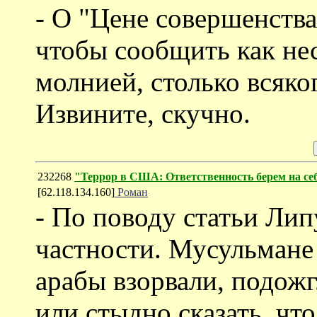
- О "Цене совершенства
чтобы сообщить как н
молнией, столько всяко
Извините, скучно.
232268
"Террор в США: Ответственность берем на се
[62.118.134.160]
Роман
- По поводу статьи Ли
частности. Мусульмане 
арабы взорвали, подожг
или стыдно сказать, чт