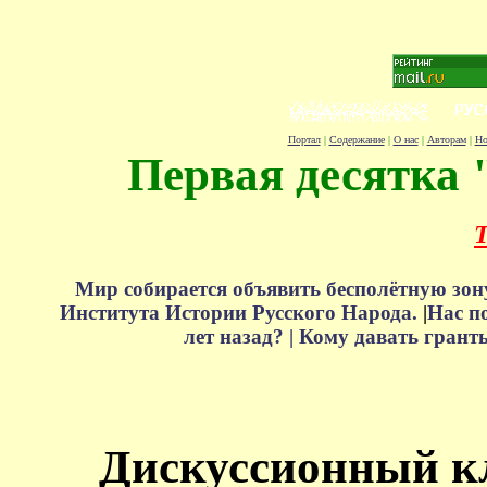
Портал
|
Содержание
|
О нас
|
Авторам
|
Но
Первая десятка 
Т
Мир собирается объявить бесполётную зон
Института Истории Русского Народа.
|
Нас п
лет назад? |
Кому давать грант
Дискуссионный к