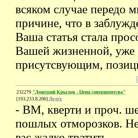
всяком случае передо м
причине, что в заблужд
Ваша статья стала про
Вашей жизненной, уже 
присутсвующим, позици
232279
"Дмитрий Крылов - Цена совершентсва"
[193.233.8.206]
Дедух
- ВМ, кверти и проч. ше
пошлых отморозков. Не
вас жалко тратить.