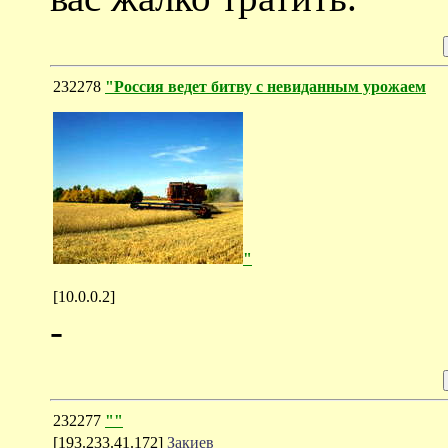
232278
"Россия ведет битву с невиданным урожаем
"
[10.0.0.2]
-
232277
""
[193.233.41.172]
Закиев