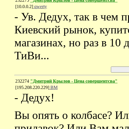
232275
"Дмитрий Крылов - Цена совершентсва"
[10.0.0.2]
qwerty
- Ув. Дедух, так в чем 
Киевский рынок, купите 
магазинах, но раз в 10 
ТиВи...
232274
"Дмитрий Крылов - Цена совершентсва"
[195.208.220.229]
ВМ
- Дедух!
Вы опять о колбасе? Ил
прилавок? Или Вам ма