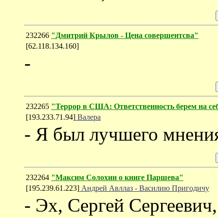
232266
"Дмитрий Крылов - Цена совершентсва"
[62.118.134.160]
-
232265
"Террор в США: Ответственность берем на се
[193.233.71.94]
Валера
- Я был лучшего мнени
232264
"Максим Солохин о книге Паршева"
[195.239.61.223]
Андрей Авллаз - Василию Пригодичу
- Эх, Сергей Сергеевич,