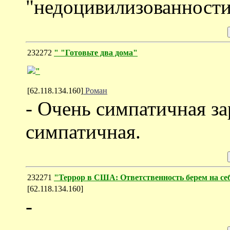
"недоцивилизованности
232272
" "Готовьте два дома"
"
[62.118.134.160]
Роман
- Очень симпатичная за
симпатичная.
232271
"Террор в США: Ответственность берем на се
[62.118.134.160]
-