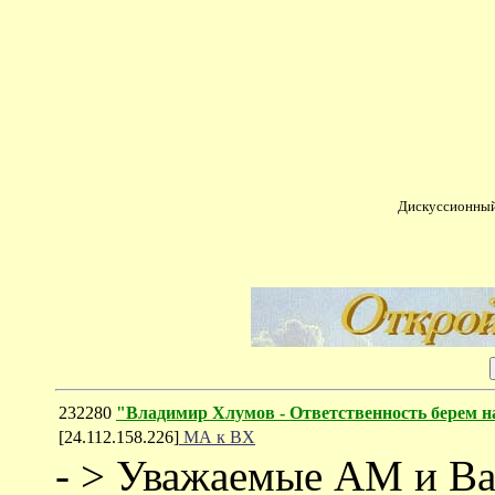
Дискуссионный
232280
"Владимир Хлумов - Ответственность берем на
[24.112.158.226]
МА к ВХ
- > Уважаемые АМ и Ва