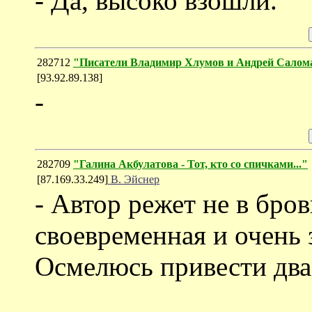
- Да, высоко взошли.
282712
"Писатели Владимир Хлумов и Андрей Салом
[93.92.89.138]
-
282709
"Галина Акбулатова - Тот, кто со спичками..."
[87.169.33.249]
В. Эйснер
- Автор режет не в бровь
своевременная и очень 
Осмелюсь привести два