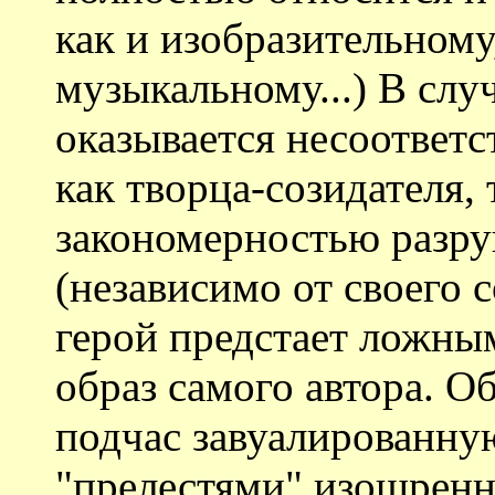
как и изобразительному
музыкальному...) В слу
оказывается несоответ
как творца-созидателя, 
закономерностью разруш
(независимо от своего с
герой предстает ложным
образ самого автора. О
подчас завуалированну
"прелестями" изощренн