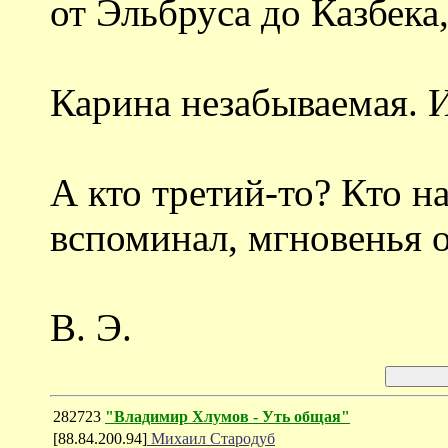
от Эльбруса до Казбека,
Карина незабываемая. И
А кто третий-то? Кто н
вспоминал, мгновенья 
В. Э.
282723
"Владимир Хлумов - Уть общая"
[88.84.200.94]
Михаил Стародуб