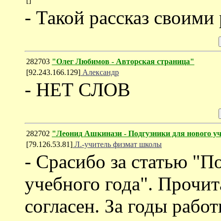
[]
- Такой рассказ своими
282703
"Олег Любимов - Авторская страница"
[92.243.166.129]
Александр
- НЕТ СЛОВ
282702
"Леонид Ашкинази - Подгузники для нового уч
[79.126.53.81]
Л.-учитель физмат школы
- Срасибо за статью "П
учебного года". Прочит
согласен. За годы рабо