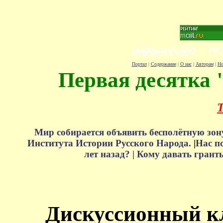
Портал
|
Содержание
|
О нас
|
Авторам
|
Но
Первая десятка 
Т
Мир собирается объявить бесполётную зон
Института Истории Русского Народа.
|
Нас п
лет назад? |
Кому давать грант
Дискуссионный к