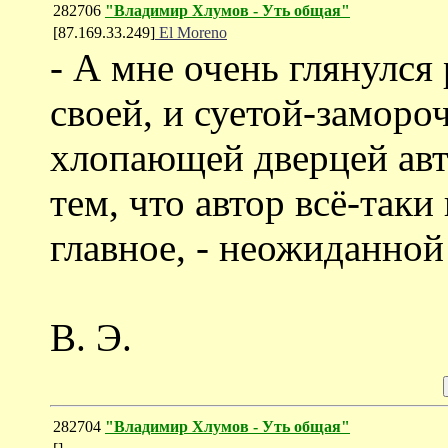
282706
"Владимир Хлумов - Уть общая"
[87.169.33.249]
El Moreno
- А мне очень глянулся
своей, и суетой-заморо
хлопающей дверцей авто
тем, что автор всё-таки
главное, - неожиданной
В. Э.
282704
"Владимир Хлумов - Уть общая"