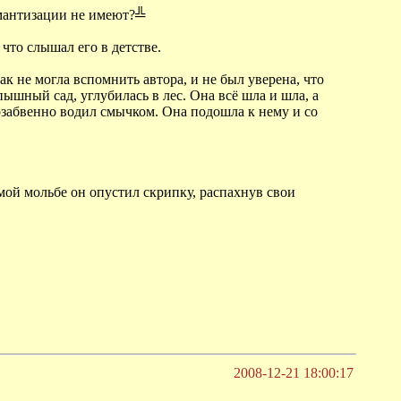
омантизации не имеют?╩
 что слышал его в детстве.
 не могла вспомнить автора, и не был уверена, что
ышный сад, углубилась в лес. Она всё шла и шла, а
мозабвенно водил смычком. Она подошла к нему и со
ьмой мольбе он опустил скрипку, распахнув свои
2008-12-21 18:00:17