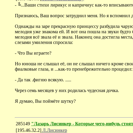
- ╚...Ваши стихи лирикус и капричиус как-то вписываю
Признаюсь, Ваш вопрос затруднил меня. Но я вспомнил дет
Однажды на заре прекрасную принцессу разбудила чарующ
мелодия уже знакома ей. И вот она пошла на звуки будто
мелодия всё звала её и звала. Наконец она достигла мес
слезами умиления спросила:
- Что Вы играете?
Но юноша не слышал её, он не слышал ничего кроме своих
фиалковые глаза, и ...как-то пренебрежительно процедил:
- Да так .фигню всякую. .....
Через семь месяцев у них родилась чудесная дочка.
Я думаю, Вы поймёте шутку?
285149
"Лазарь Лисинкер - Которые чего-нибудь стоя
[195.46.32.2]
Л.Лисинкер