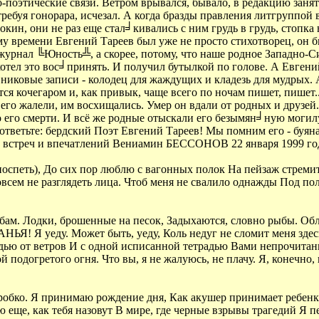
поэтические связи. Ветром врывался, бывало, в редакцию занять
требуя гонорара, исчезал. А когда бразды правления литгруппой 
н, они не раз еще стал╛кивались с ним грудь в грудь, стопка 
ому времени Евгений Тареев был уже не просто стихотворец, он б
урнал ╚Юность╩, а скорее, потому, что наше родное Западно-С
отел это вос╛принять. И получил бутылкой по голове. А Евгений 
никовые записи - колодец для жаждущих и кладезь для мудрых. А
тся кочегаром и, как привык, чаще всего по ночам пишет, пише
 его жалели, им восхищались. Умер он вдали от родных и друзей.
 его смерти. И всё же родные отыскали его безымян╛ную могилу
, ответьте: бердский Поэт Евгений Тареев! Мы помним его - буян
им встреч и впечатлений Вениамин БЕССОНОВ 22 января 1999 го
е поспеть), До сих пор люблю с вагонных полок На пейзаж стреми
овсем не разглядеть лица. Чтоб меня не свалило однажды Под пол
ам. Лодки, брошенные на песок, Задыхаются, словно рыбы. Обла
Я! Я уеду. Может быть, уеду, Коль недуг не сломит меня здесь.
ью от ветров И с одной исписанной тетрадью Вами непрочитанн
 подогретого огня. Что вы, я не жалуюсь, не плачу. Я, конечно, 
я робко. Я принимаю рождение дня, Как акушер принимает ребенк
еще, как тебя назовут В мире, где черные взрывы трагедий Я п