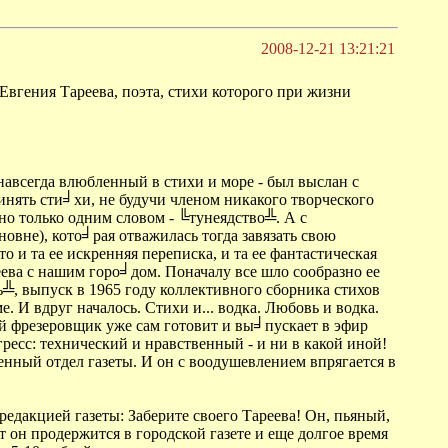
2008-12-21 13:21:21
 Евгения Тареева, поэта, стихи которого при жизни
авсегда влюбленный в стихи и море - был выслан с
инять сти╛хи, не будучи членом никакого творческого
ено только одним словом - ╚тунеядство╩. А с
овне), кото╛рая отважилась тогда завязать свою
и та ее искренняя переписка, и та ее фантастическая
ева с нашим горо╛дом. Поначалу все шло сообразно ее
╩, выпуск в 1965 году коллективного сборника стихов
. И вдруг началось. Стихи и... водка. Любовь и водка.
ший фрезеровщик уже сам готовит и вы╛пускает в эфир
ресс: технический и нравственный - и ни в какой иной!
ный отдел газеты. И он с воодушевлением впрягается в
дакцией газеты: Заберите своего Тареева! Он, пьяный,
т он продержится в городской газете и еще долгое время