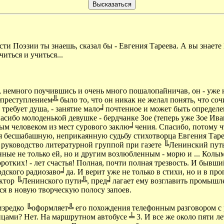
сти Поэзии ты знаешь, сказал бы - Евгения Тареева. А вы знаете
иться и учиться...
 немного поучившись и очень много пошалопайничав, он - уже н
реступлением╩ было то, что он никак не желал понять, что соч
го требует душа, - занятие мало╛почтенное и может быть определ
сибо молоденькой девушке - бердчанке Зое (теперь уже Зое Иван
 человеком из мест сурового заклю╛чения. Спасибо, потому что 
ия бесшабашную, неприкаянную судьбу стихотворца Евгения Таре
 руководство литературной группой при газете ╚Ленинский путь
ные не только ей, но и другим возлюбленным - морю и ... Колыме
коротких! - лет счастья! Полная, почти полная трезвость. И быв
кого радиозаво╛да. И верит уже не только в стихи, но и в прог
тор ╚Ленинского пути╩, пред╛лагает ему возглавить промышлен
ся в новую творческую полосу запоев.
зредко ╚оформляет╩ его похождения телефонным разговором с ре
нцами? Нет. На маршрутном автобусе ╧ 3. И все же около пяти ле