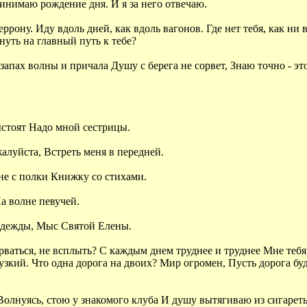
инимаю рождение дня. И я за него отвечаю.
еррону. Иду вдоль дней, как вдоль вагонов. Где нет тебя, как ни
уть на главный путь к тебе?
запах волны и причала Душу с берега не сорвет, Знаю точно - эт
ыстоят Надо мной сестрицы.
алуйста, Встреть меня в передней.
мне с полки Книжку со стихами.
а волне певучей.
Надежды, Мыс Святой Елены.
ырваться, не всплыть? С каждым днем труднее и труднее Мне теб
кий. Что одна дорога на двоих? Мир огромен, Пусть дорога буде
лнуясь, стою у знакомого клуба И душу вытягиваю из сигареты. 