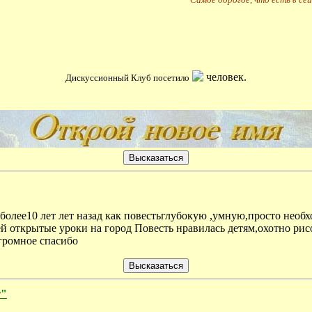
человек.
Дискуссионный Клуб посетило
 более10 лет лет назад как повестьглубокую ,умную,просто нео
ей открытые уроки на город Повесть нравилась детям,охотно ри
громное спасибо
т"