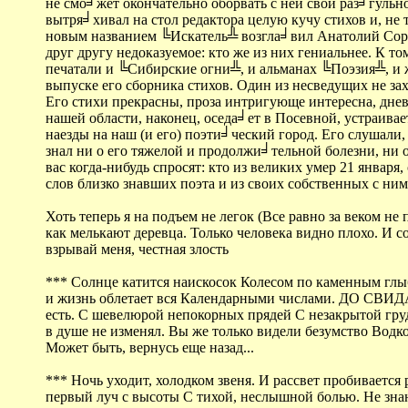
не смо╛жет окончательно оборвать с ней свои раз╛гульно-
вытря╛хивал на стол редактора целую кучу стихов и, не 
новым названием ╚Искатель╩ возгла╛вил Анатолий Сороки
друг другу недоказуемое: кто же из них гениальнее. К т
печатали и ╚Сибирские огни╩, и альманах ╚Поэзия╩, и ж
выпуске его сборника стихов. Один из несведущих не зах
Его стихи прекрасны, проза интригующе интересна, днев
нашей области, наконец, оседа╛ет в Посевной, устраивае
наезды на наш (и его) поэти╛ческий город. Его слушали,
знал ни о его тяжелой и продолжи╛тельной болезни, ни о
вас когда-нибудь спросят: кто из великих умер 21 января
слов близко знавших поэта и из своих собственных с н
Хоть теперь я на подъем не легок (Все равно за веком н
как мелькают деревца. Только человека видно плохо. И с
взрывай меня, честная злость
*** Солнце катится наискосок Колесом по каменным глыб
и жизнь облетает вся Календарными числами. ДО СВИДАНЬ
есть. С шевелюрой непокорных прядей С незакрытой груд
в душе не изменял. Вы же только видели безумство Водкой
Может быть, вернусь еще назад...
*** Ночь уходит, холодком звеня. И рассвет пробиваетс
первый луч с высоты С тихой, неслышной болью. Не знаю 