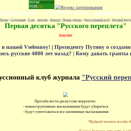
Портал
|
Содержание
|
О нас
|
Авторам
|
Новости
|
Первая десятка
|
Дискуссионный клуб
|
Научный фору
Первая десятка "Русского переплета"
Темы дня:
 в нашей Vselennoy!
|
Президенту Путину о создани
сь русские 4000 лет назад? |
Кому давать гранты 
уссионный клуб журнала
"Русский пере
Просьба вести дискуссию корректно:
- неконструктивные высказывания будут убираться
- будут уничтожаться все анонимные высказывания
"Мудрый человек всегда 
"Самое дорогое, что есть в сей