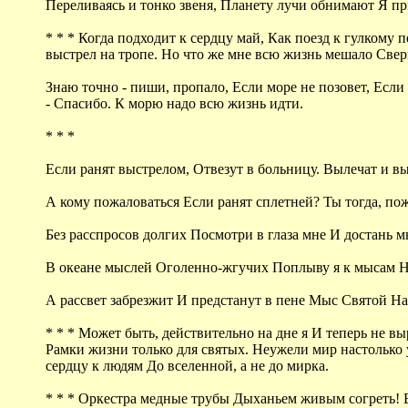
Переливаясь и тонко звеня, Планету лучи обнимают Я пр
* * * Когда подходит к сердцу май, Как поезд к гулкому п
выстрел на тропе. Но что же мне всю жизнь мешало Сверн
Знаю точно - пиши, пропало, Если море не позовет, Если 
- Спасибо. К морю надо всю жизнь идти.
* * *
Если ранят выстрелом, Отвезут в больницу. Вылечат и в
А кому пожаловаться Если ранят сплетней? Ты тогда, пож
Без расспросов долгих Посмотри в глаза мне И достань 
В океане мыслей Оголенно-жгучих Поплыву я к мысам Н
А рассвет забрезжит И предстанут в пене Мыс Святой 
* * * Может быть, действительно на дне я И теперь не в
Рамки жизни только для святых. Неужели мир настолько уз
сердцу к людям До вселенной, а не до мирка.
* * * Оркестра медные трубы Дыханьем живым согреть! Во