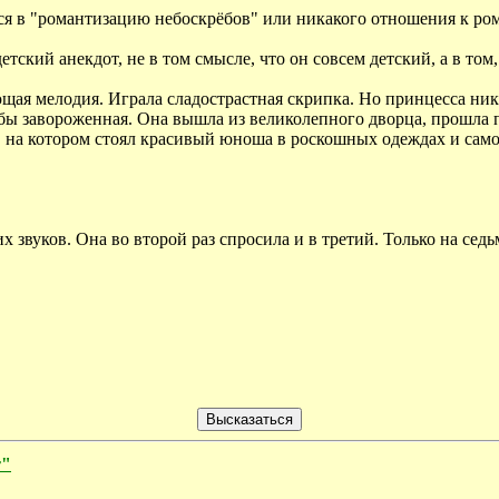
тся в "романтизацию небоскрёбов" или никакого отношения к р
ский анекдот, не в том смысле, что он совсем детский, а в том,
ая мелодия. Играла сладострастная скрипка. Но принцесса никак
 бы завороженная. Она вышла из великолепного дворца, прошла п
та, на котором стоял красивый юноша в роскошных одеждах и са
 звуков. Она во второй раз спросила и в третий. Только на сед
т"