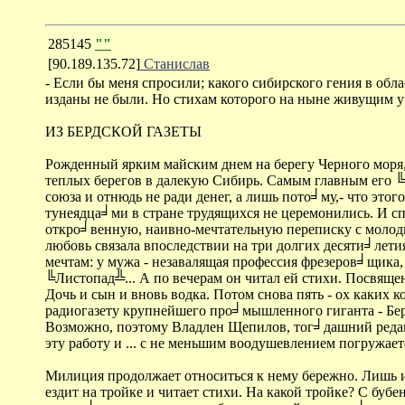
285145
""
[90.189.135.72]
Станислав
- Если бы меня спросили; какого сибирского гения в обла
изданы не были. Но стихам которого на ныне живущим уч
ИЗ БЕРДСКОЙ ГАЗЕТЫ
Рожденный ярким майским днем на берегу Черного моря,
теплых берегов в далекую Сибирь. Самым главным его ╚п
союза и отнюдь не ради денег, а лишь пото╛му,- что это
тунеядца╛ми в стране трудящихся не церемонились. И спа
откро╛венную, наивно-мечтательную переписку с молодым
любовь связала впоследствии на три долгих десяти╛лет
мечтам: у мужа - незавалящая профессия фрезеров╛щика,
╚Листопад╩... А по вечерам он читал ей стихи. Посвящен
Дочь и сын и вновь водка. Потом снова пять - ох каких 
радиогазету крупнейшего про╛мышленного гиганта - Бердс
Возможно, поэтому Владлен Щепилов, тог╛дашний редак
эту работу и ... с не меньшим воодушевлением погружает
Милиция продолжает относиться к нему бережно. Лишь и
ездит на тройке и читает стихи. На какой тройке? С бубе