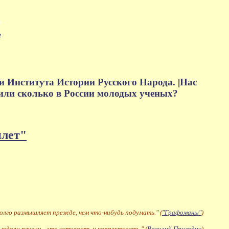
м
и Института Истории Русского Народа.
|
Нас
или сколько в России молодых ученых?
плет"
долго размышляет прежде, чем что-нибудь подумать." (
"Графоманы"
)
 юдоли печали - это учтивость и корректность." (
Василий Пригодич
)