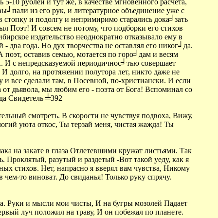
 5-10 рублей и тут же, в качестве мгновенного расчета,
вы╛пали из его рук, и литературное объединение уже с
в стопку и подолгу и непримиримо старались дока╛зать
ыл Поэт! И совсем не потому, что подборки его стихов
ибирское издательство неоднократно отказывало ему в
- два года. Но дух творчества не оставлял его никог╛да.
 поэт, оставив семью, мотается по горо╛дам и весям
т... И с непредсказуемой периодичнос╛тью совершает
 И долго, на протяжении полутора лет, никто даже не
 и все сделали там, в Посевной, по-христиански. И если
а от дьявола, мы любим его - поэта от Бога! Вспоминал со
да Свидетель ╧392
тельный смотреть. В скорости не чувствуя подвоха, Вижу,
огий уюта откос, Ты терзай меня, чистая жажда! Ты
ка на закате в глаза Отлетевшими кружат листьями. Так
 Проклятый, разутый и раздетый -Вот такой уеду, как я
ых стихов. Нет, напрасно я вверял вам чувства, Никому
в чем-то виноват. До свиданья! Только руку спрячу.
а. Руки и мысли мои чисты, И на бугры мозолей Падает
ервый луч положил на траву, И он побежал по планете.