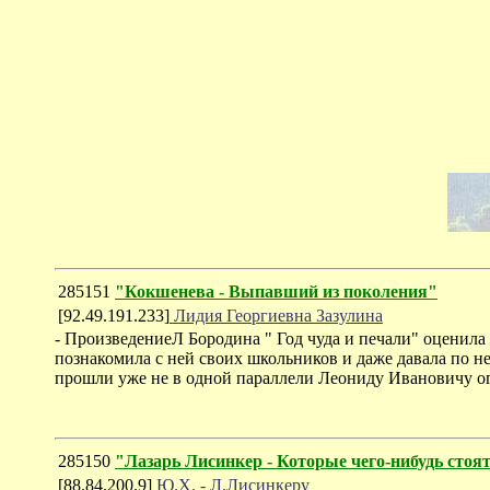
285151
"Кокшенева - Выпавший из поколения"
[92.49.191.233]
Лидия Георгиевна Зазулина
- ПроизведениеЛ Бородина " Год чуда и печали" оценила
познакомила с ней своих школьников и даже давала по н
прошли уже не в одной параллели Леониду Ивановичу о
285150
"Лазарь Лисинкер - Которые чего-нибудь стоя
[88.84.200.9]
Ю.Х. - Л.Лисинкеру