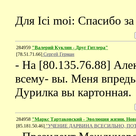
Для Ici moi: Спасибо за
284959
"Валерий Куклин - Друг Гитлера"
[78.51.71.66]
Сергей Герман
- На [80.135.76.88] Ал
всему- вы. Меня впредь
Дурилка вы картонная.
284958
"Маркс Тартаковский - Эволюция жизни. Нов
[85.181.50.46]
"УЧЕНИЕ ДАРВИНА ВСЕСИЛЬНО, ПОТ