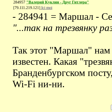
284957
"Валерий Куклин - Друг Гитлера"
[79.111.219.121]
Ici moi
- 284941 = Маршал - С
"...так на трезвянку р
Так этот "Маршал" нам 
известен. Какая "трезвя
Бранденбургском посту,
Wi-Fi ни-ни.