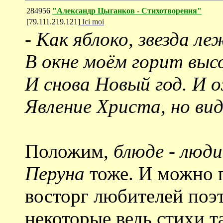
284956
"Александр Цыганков - Cтихотворения"
[79.111.219.121]
Ici moi
-
Как яблоко, звезда л
В окне моём горит выс
И снова Новый год. И
Явление Христа, но вид
Положим,
блюде - люди
Перуна
тоже. И можно 
восторг любителей поэт
некоторые ведь стихи т