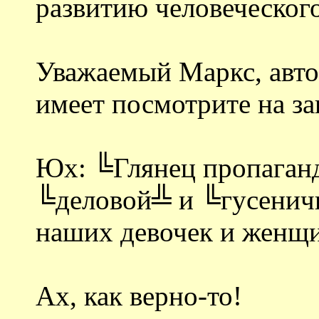
развитию человеческог
Уважаемый Маркс, автор
имеет посмотрите на за
Юх: ╚Глянец пропаганды
╚деловой╩ и ╚гусенич
наших девочек и женщ
Ах, как верно-то!