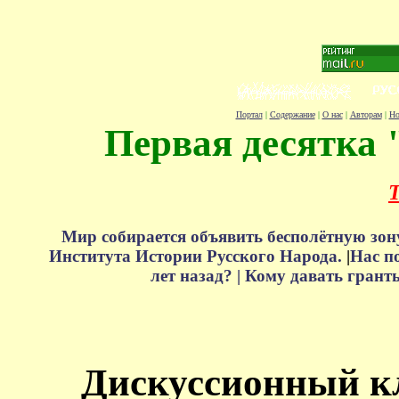
Портал
|
Содержание
|
О нас
|
Авторам
|
Но
Первая десятка 
Т
Мир собирается объявить бесполётную зон
Института Истории Русского Народа.
|
Нас п
лет назад? |
Кому давать грант
Дискуссионный к