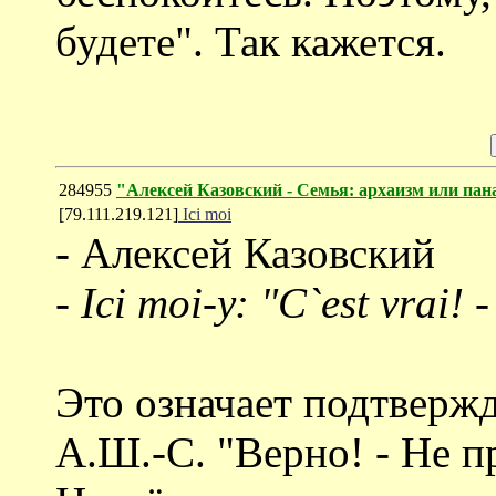
будете". Так кажется.
284955
"Алексей Казовский - Семья: архаизм или пан
[79.111.219.121]
Ici moi
- Алексей Казовский
- Ici moi-у: "C`est vrai!
Это означает подтверж
А.Ш.-С. "Верно! - Не п