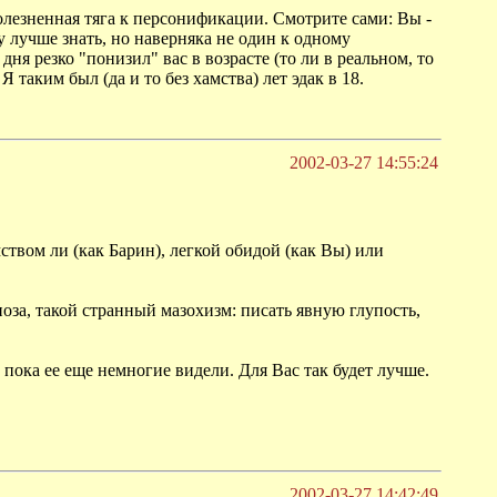
болезненная тяга к персонификации. Смотрите сами: Вы -
у лучше знать, но наверняка не один к одному
дня резко "понизил" вас в возрасте (то ли в реальном, то
 таким был (да и то без хамства) лет эдак в 18.
2002-03-27 14:55:24
ством ли (как Барин), легкой обидой (как Вы) или
поза, такой странный мазохизм: писать явную глупость,
пока ее еще немногие видели. Для Вас так будет лучше.
2002-03-27 14:42:49