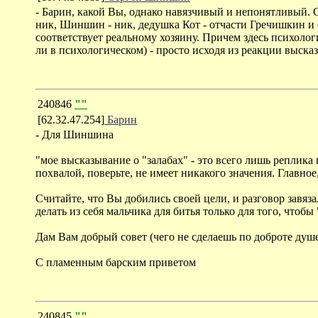
- Барин, какой Вы, однако навязчивый и непонятливый. С
ник, Шиншин - ник, дедушка Кот - отчасти Гречишкин и о
соответствует реальному хозяину. Причем здесь психологич
ли в психологическом) - просто исходя из реакции высказы
240846
""
[62.32.47.254]
Барин
- Для Шиншина
"мое высказывание о "залабах" - это всего лишь реплика 
похвалой, поверьте, не имеет никакого значения. Главное,
Считайте, что Вы добились своей цели, и разговор завяз
делать из себя мальчика для битья только для того, чтобы 
Дам Вам добрый совет (чего не сделаешь по доброте душе
С пламенным барским приветом
240845
""