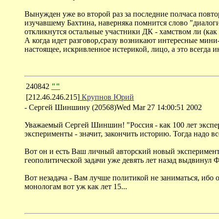
Вынужден уже во второй раз за последние полчаса повто
изучавшему Бахтина, наверняка помнится слово "диалогич
откликнутся остальные участники ДК - хамством ли (как Б
А когда идет разговор,сразу возникают интересные мини-
настоящее, искривленное истерикой, лицо, а это всегда и
240842
""
[212.46.246.215]
Крупнов Юрий
- Сергей Шиншину (20568)Wed Mar 27 14:00:51 2002
Уважаемый Сергей Шиншин! "Россия - как 100 лет экспе
эксперименты - значит, закончить историю. Тогда надо вс
Вот он и есть Ваш личный авторский новый эксперимент. 
геополитической задачи уже девять лет назад выдвинул 
Вот незадача - Вам лучше политикой не заниматься, ибо о
монологам вот уж как лет 15...