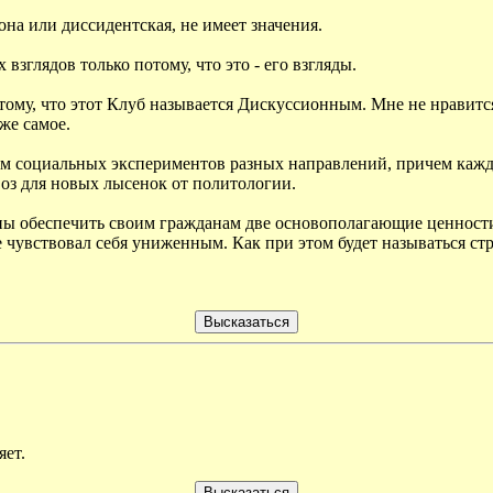
на или диссидентская, не имеет значения.
взглядов только потому, что это - его взгляды.
тому, что этот Клуб называется Дискуссионным. Мне не нравится,
же самое.
лем социальных экспериментов разных направлений, причем каждо
авоз для новых лысенок от политологии.
ны обеспечить своим гражданам две основополагающие ценности
е чувствовал себя униженным. Как при этом будет называться стр
яет.