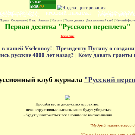
Портал
|
Содержание
|
О нас
|
Авторам
|
Новости
|
Первая десятка
|
Дискуссионный клуб
|
Научный фору
Первая десятка "Русского переплета"
Темы дня:
 в нашей Vselennoy!
|
Президенту Путину о создани
сь русские 4000 лет назад? |
Кому давать гранты 
уссионный клуб журнала
"Русский пере
Просьба вести дискуссию корректно:
- неконструктивные высказывания будут убираться
- будут уничтожаться все анонимные высказывания
"Мудрый человек всегда 
"Самое дорогое, что есть в сей