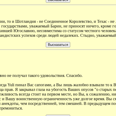
сии, то и Шотландия - не Соединенное Королевство, и Техас - н
государствами, уважаемый Барин, не приносят ничего, кроме го
ившей Югославию, несовместима со статусом честного человека.
гандистских успехов среди людей недалеких. Стыдно, уважаемый
но не получал такого удовольствия. Спасибо.
когда Yuli пинал Вас сапогами, а Вы лишь жалобно взывали то к 
сегда прав. Я закрывал глаза на убогость Ваших опусов "о старых
ежливость всегда стоит на первом месте, но Вы, к сожалению, ни
Вас и Вашу воинственную ограниченность уже долгое время. Вы
м анекдоты, чем посредственней, тем смешней. В предыдущем по
еремониться.