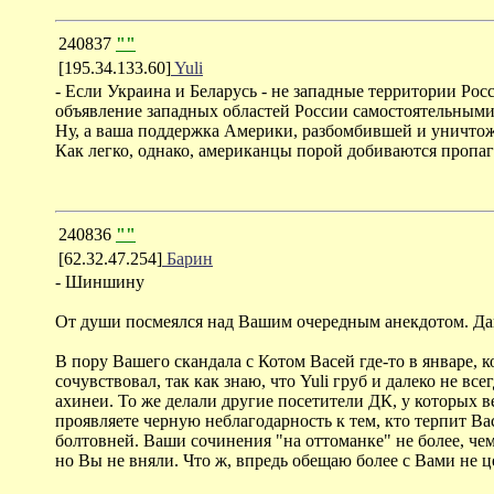
240837
""
[195.34.133.60]
Yuli
- Если Украина и Беларусь - не западные территории Рос
объявление западных областей России самостоятельными 
Ну, а ваша поддержка Америки, разбомбившей и уничтож
Как легко, однако, американцы порой добиваются пропа
240836
""
[62.32.47.254]
Барин
- Шиншину
От души посмеялся над Вашим очередным анекдотом. Дав
В пору Вашего скандала с Котом Васей где-то в январе, 
сочувствовал, так как знаю, что Yuli груб и далеко не в
ахинеи. То же делали другие посетители ДК, у которых в
проявляете черную неблагодарность к тем, кто терпит 
болтовней. Ваши сочинения "на оттоманке" не более, че
но Вы не вняли. Что ж, впредь обещаю более с Вами не ц