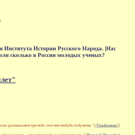
м
и Института Истории Русского Народа.
|
Нас
или сколько в России молодых ученых?
плет"
долго размышляет прежде, чем что-нибудь подумать." (
"Графоманы"
)
 юдоли печали - это учтивость и корректность." (
Василий Пригодич
)