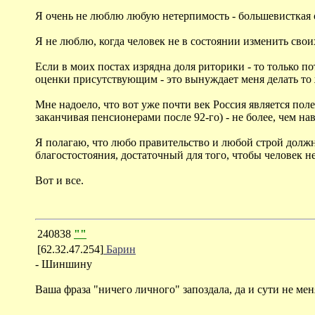
Я очень не люблю любую нетерпимость - большевисткая о
Я не люблю, когда человек не в состоянии изменить своих 
Если в моих постах изрядна доля риторики - то только по
оценки присутствующим - это вынуждает меня делать то 
Мне надоело, что вот уже почти век Россия является по
заканчивая пенсионерами после 92-го) - не более, чем н
Я полагаю, что любо правительство и любой строй долж
благостостояния, достаточный для того, чтобы человек н
Вот и все.
240838
""
[62.32.47.254]
Барин
- Шиншину
Ваша фраза "ничего личного" запоздала, да и сути не мен