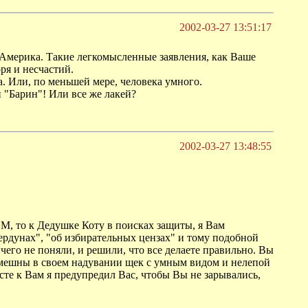
2002-03-27 13:51:17
е Америка. Такие легкомысленные заявления, как Ваше
ря и несчастий.
 Или, по меньшей мере, человека умного.
 "Барин"! Или все же лакей?
2002-03-27 13:48:55
ВМ, то к Дедушке Коту в поисках защиты, я Вам
 пердунах", "об избирательных цензах" и тому подобной
чего не поняли, и решили, что все делаете правильно. Вы
 смешны в своем надувании щек с умным видом и нелепой
сте к Вам я предупредил Вас, чтобы Вы не зарывались,