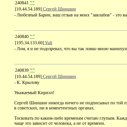
240841
""
[10.44.54.189]
Сергей Шиншин
- Любезный Барин, ваш отзыв на моих "завлабов" - это в
240840
""
[195.34.133.60]
Yuli
- Лом, я и не подозревал, что вы так ловко мною манип
240839
""
[10.44.54.189]
Сергей Шиншин
- К. Крылову
Уважаемый Кирилл!
Сергей Шиншин никогда ничего не подписывал по той про
в советских, ни в компетентных органах.
Тосковать по каким-либо временам считаю глупым. Каждо
чаще это зависит от человека, а не от времени.