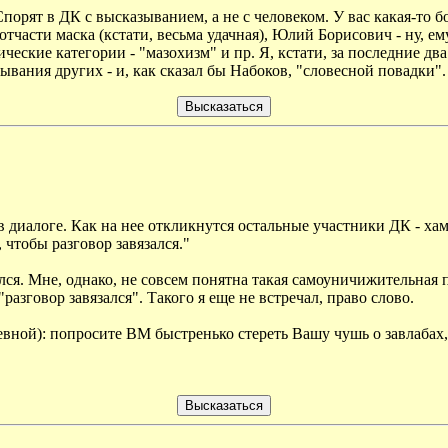
порят в ДК с высказыванием, а не с человеком. У вас какая-то 
тчасти маска (кстати, весьма удачная), Юлий Борисович - ну, ем
еские категории - "мазохизм" и пр. Я, кстати, за последние два 
вания других - и, как сказал бы Набоков, "словесной повадки". Я
в диалоге. Как на нее откликнутся остальные участники ДК - хам
 чтобы разговор завязался."
ался. Мне, однако, не совсем понятна такая самоуничижительная 
"разговор завязался". Такого я еще не встречал, право слово.
вной): попросите ВМ быстренько стереть Вашу чушь о завлабах, 