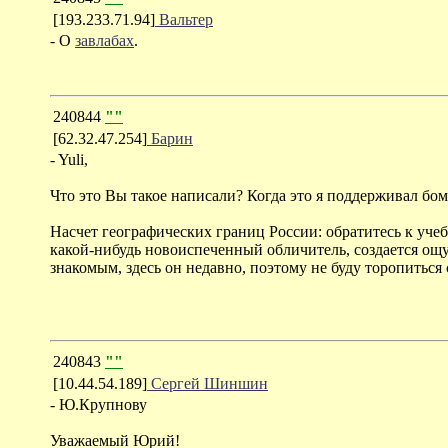
[193.233.71.94]
Вальтер
- О
завлабах
.
240844
""
[62.32.47.254]
Барин
- Yuli,
Что это Вы такое написали? Когда это я поддерживал бо
Насчет географических границ России: обратитесь к учебн
какой-нибудь новоиспеченный обличитель, создается ощу
знакомым, здесь он недавно, поэтому не буду торопиться
240843
""
[10.44.54.189]
Сергей Шиншин
- Ю.Крупнову
Уважаемый Юрий!