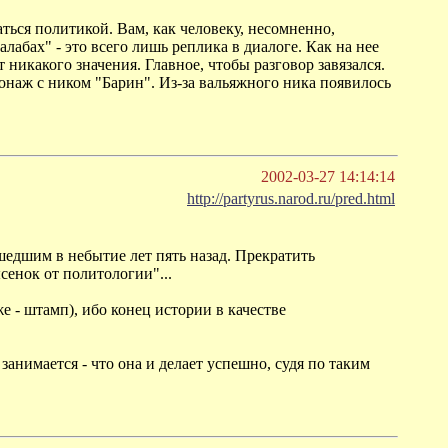
ься политикой. Вам, как человеку, несомненно,
лабах" - это всего лишь реплика в диалоге. Как на нее
 никакого значения. Главное, чтобы разговор завязался.
сонаж с ником "Барин". Из-за вальяжного ника появилось
2002-03-27 14:14:14
http://partyrus.narod.ru/pred.html
едшим в небытие лет пять назад. Прекратить
сенок от политологии"...
 - штамп), ибо конец истории в качестве
занимается - что она и делает успешно, судя по таким