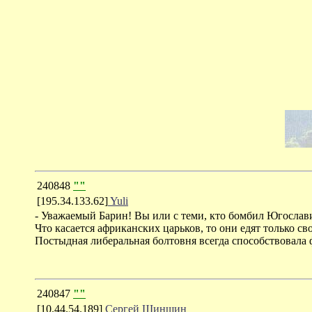
240848
""
[195.34.133.62]
Yuli
- Уважаемый Барин! Вы или с теми, кто бомбил Югослави
Что касается африканских царьков, то они едят только с
Постыдная либеральная болтовня всегда способствовала 
240847
""
[10.44.54.189]
Сергей Шиншин