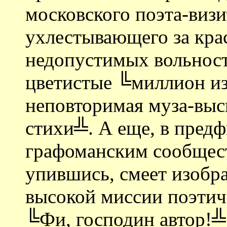
московского поэта-визи
ухлестывающего за кра
недопустимых вольност
цветистые ╚миллион и
неповторимая муза-вы
стихи╩. А еще, в пред
графоманским сообщес
упившись, смеет изобр
высокой миссии поэтиче
╚Фи, господин автор!╩