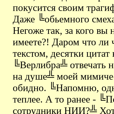
покусится своим трагиф
Даже ╚обьемного смех
Негоже так, за кого в
имеете?! Даром что ли
текстом, десятки цитат 
╚Верлибра╩ отвечать на
на душе╩ моей мимичес
обидно. ╚Напомню, одн
теплее. А то ранее - ╚
сотрудники НИИ?╩ Хотя