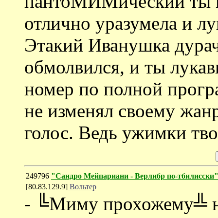
пантоМИМический ты м
отлично уразумела и лу
Этакий Иванушка дурач
обмолвился, и ты лука
номер по полной прогр
не изменял своему жан
голос. Ведь ужимки тво
249796
"Сандро Мейпариани - Верлибр по-тбилисски
[80.83.129.9]
Вольтер
- ╚Миму прохожему╩ н