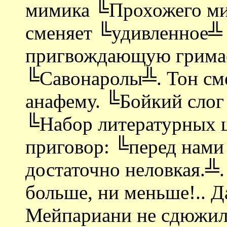
мимика ╚Прохожего ми
сменяет ╚удивленное╩
пригвождающую гримас
╚Савонаролы╩. Тон сме
анафему. ╚Бойкий слог
╚Набор литературных ш
приговор: ╚перед нами 
достаточно неловкая.╩.
больше, ни меньше!.. 
Мейпариани не сдюжил