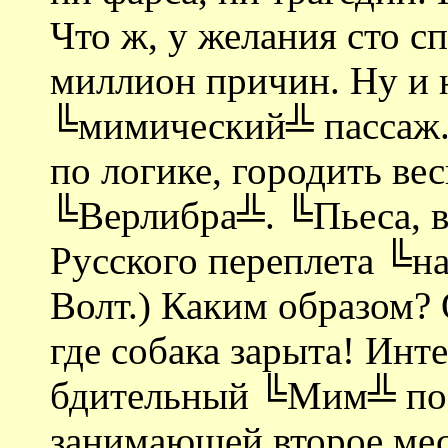
Что ж, у желания сто с
миллион причин. Ну и н
╚мимический╩ пассаж. 
по логике, городить ве
╚Верлибра╩. ╚Пьеса, в
Русского переплета ╚н
Волт.) Каким образом? 
где собака зарыта! Инте
бдительный ╚Мим╩ по 
занимающей второе мес