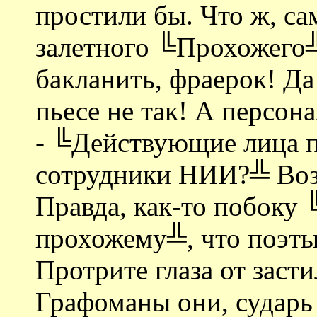
простили бы. Что ж, са
залетного ╚Прохожего╩
бакланить, фраерок! Да 
пьесе не так! А персон
- ╚Действующие лица п
сотрудники НИИ?╩ Воз
Правда, как-то побок
прохожему╩, что поэты
Протрите глаза от заст
Графоманы они, сударь