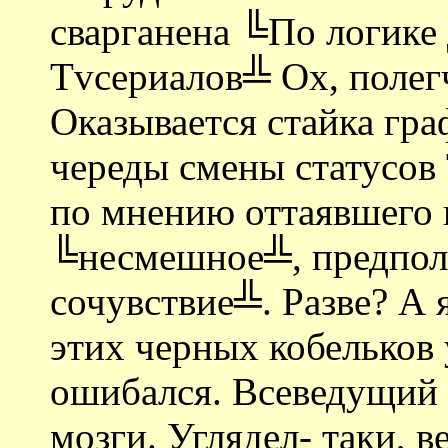
сварганена ╚По логике
Tvсериалов╩ Ох, полег
Оказывается стайка гр
череды смены статусов 
по мнению оттаявшего
╚несмешное╩, предпол
сочувствие╩. Разве? А 
этих черных кобельков 
ошибался. Всеведущий
мозги. Углядел- таки, 