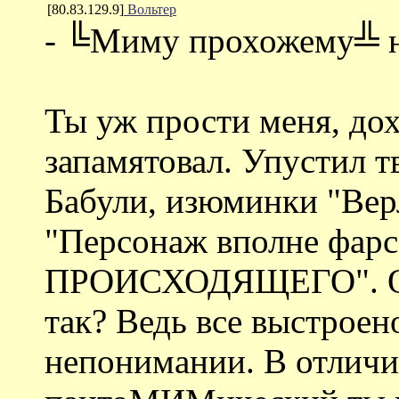
[80.83.129.9]
Вольтер
- ╚Миму прохожему╩ н
Ты уж прости меня, дох
запамятовал. Упустил т
Бабули, изюминки "Верл
"Персонаж вполне ф
ПРОИСХОДЯЩЕГО". Окс
так? Ведь все выстрое
непонимании. В отличии