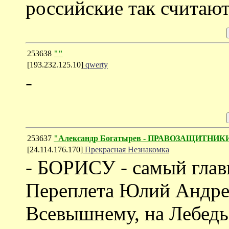
российские так считают
253638
""
[193.232.125.10]
qwerty
-
253637
"Александр Богатырев - ПРАВОЗАЩИТ
[24.114.176.170]
Прекрасная Незнакомка
- БОРИСУ - самый гла
Переплета Юлий Андрее
Всевышнему, на Лебедь