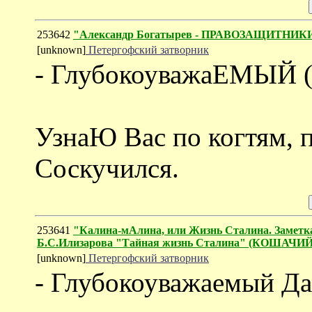
253642
"Александр Богатырев - ПРАВОЗАЩИТ
[unknown]
Петергофский затворник
- ГлубокоуважаЕМЫЙ (!
УзнаЮ Вас по когтям, 
Соскучился.
253641
"Калина-мАлина, или Жизнь Сталина. Заметка
Б.С.Илизарова "Тайная жизнь Сталина" (КОШАЧ
[unknown]
Петергофский затворник
- Глубокоуважаемый Да