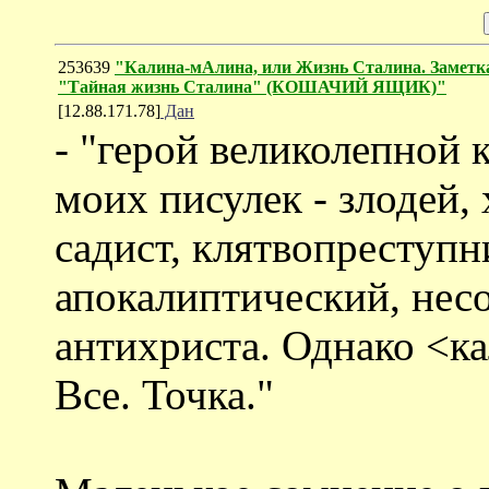
253639
"Калина-мАлина, или Жизнь Сталина. Заметка
"Тайная жизнь Сталина" (КОШАЧИЙ ЯЩИК)"
[12.88.171.78]
Дан
- "герой великолепной 
моих писулек - злодей,
садист, клятвопреступн
апокалиптический, не
антихриста. Однако <ка
Все. Точка."