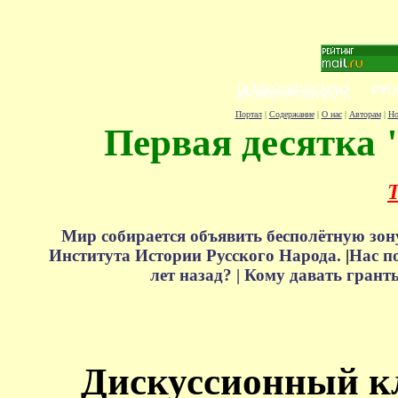
Портал
|
Содержание
|
О нас
|
Авторам
|
Но
Первая десятка 
Т
Мир собирается объявить бесполётную зон
Института Истории Русского Народа.
|
Нас п
лет назад? |
Кому давать грант
Дискуссионный к