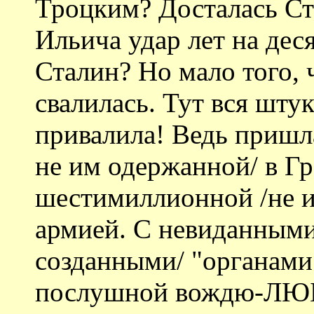
Троцким? Досталась Ст
Ильича удар лет на дес
Сталин? Но мало того, ч
свалилась. Тут вся шту
привалила! Ведь пришла
не им одержанной/ в Г
шестимиллионной /не 
армией. С невиданными 
созданными/ "органами"
послушной вождю-ЛЮ