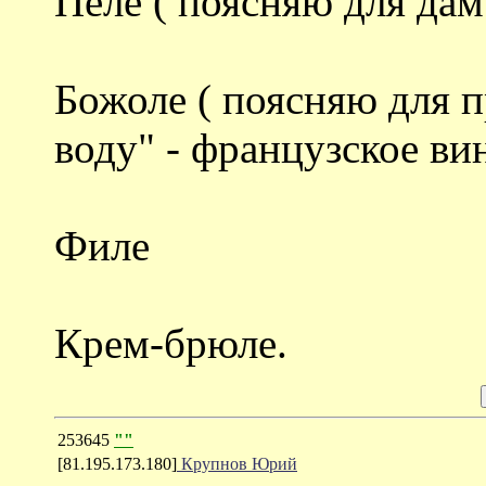
Пеле ( поясняю для дам
Божоле ( поясняю для
воду" - французское ви
Филе
Крем-брюле.
253645
""
[81.195.173.180]
Крупнов Юрий