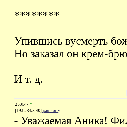
********
Упившись вусмерть бож
Но заказал он крем-брю
И т. д.
253647
""
[193.233.3.40]
paulkorry
- Уважаемая Аника! Фи