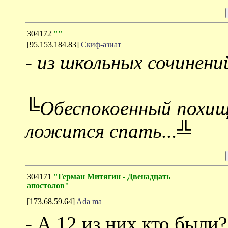
304172
""
[95.153.184.83]
Скиф-азиат
-
из школьных сочинени
╚Обеспокоенный похищ
ложится спать...╩
304171
"Герман Митягин - Двенадцать
апостолов"
[173.68.59.64]
Ada ma
- А 12 из них кто были?