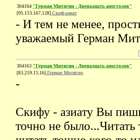
304164
"Герман Митягин - Двенадцать апостолов"
[95.153.167.128]
Скиф-азиат
- И тем не менее, прост
уважаемый Герман Митяг
304163
"Герман Митягин - Двенадцать апостолов"
[83.219.15.16]
Герман Митягин
-
Скифу - азиату Вы пиши
точно не было...Читать
читать тошно кого-то ил