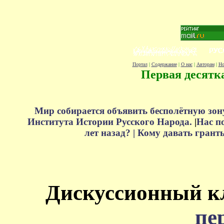
Портал
|
Содержание
|
О нас
|
Авторам
|
Но
Первая десятк
Мир собирается объявить бесполётную зон
Института Истории Русского Народа.
|
Нас п
лет назад? |
Кому давать грант
Дискуссионный к
пе