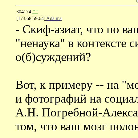
304174
""
[173.68.59.64]
Ada ma
- Скиф-азиат, что по в
"ненаука" в контексте 
о(б)суждений?
Вот, к примеру -- на "
и фотографий на социа
А.Н. Погребной-Алекса
том, что ваш мозг полон