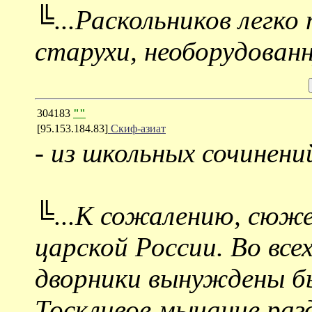
╚...Раскольников легко
старухи, необорудован
304183
""
[95.153.184.83]
Скиф-азиат
-
из школьных сочинени
╚...К сожалению, сюж
царской России. Во все
дворники вынуждены бы
Тоскливое мычание раз