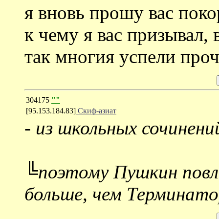
я вновь прошу вас поко
к чему я вас призывал, 
так многия успели проч
304175
""
[95.153.184.83]
Скиф-азиат
-
из школьных сочинени
╚поэтому Пушкин повли
больше, чем Терминат