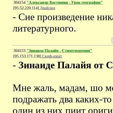
304154
"Александр Костюнин - Урок географии"
[95.52.220.114]
Драйлин
- Сие произведение ник
литературного.
304153
"Зинаида Палайя - Стихотворения"
[95.153.171.138]
Скиф-азиат
-
Зинаиде Палайя от 
Мне жаль, мадам, шо м
подражать два каких-то
один из них пиит ориг