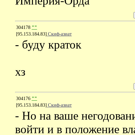
Империя-Орда
304178
""
[95.153.184.83]
Скиф-азиат
- буду краток
хз
304176
""
[95.153.184.83]
Скиф-азиат
- Но на ваше негодован
войти и в положение вл