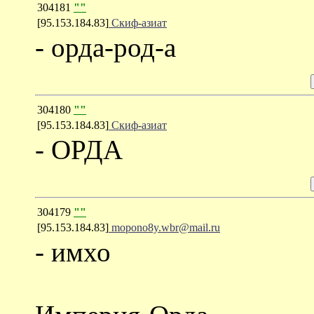
304181
""
[95.153.184.83]
Скиф-азиат
- орда-род-а
304180
""
[95.153.184.83]
Скиф-азиат
- ОРДА
304179
""
[95.153.184.83]
mopono8y.wbr@mail.ru
- имхо