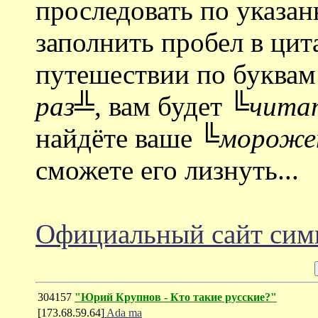
проследовать по указан
заполнить пробел в цита
путешествии по буквам .
раз╩
, вам будет
╚читат
найдёте ваше
╚мороже
сможете его лизнуть...
Официальный сайт сим
304157
"Юрий Крупнов - Кто такие русские?"
[173.68.59.64]
Ada ma