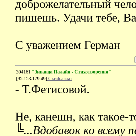
доброжелательный челов
пишешь. Удачи тебе, В
С уважением Герман
304161
"Зинаида Палайя - Стихотворения"
[95.153.179.49]
Скиф-азиат
- Т.Фетисовой.
Не, канешн, как такое-
╚...Вдобавок ко всему п