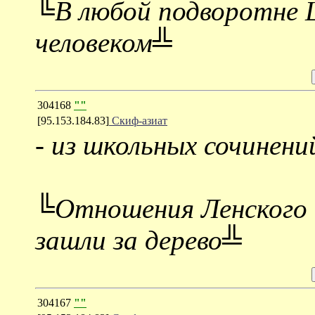
╚В любой подворотне 
человеком╩
304168
""
[95.153.184.83]
Скиф-азиат
-
из школьных сочинени
╚Отношения Ленского 
зашли за дерево╩
304167
""