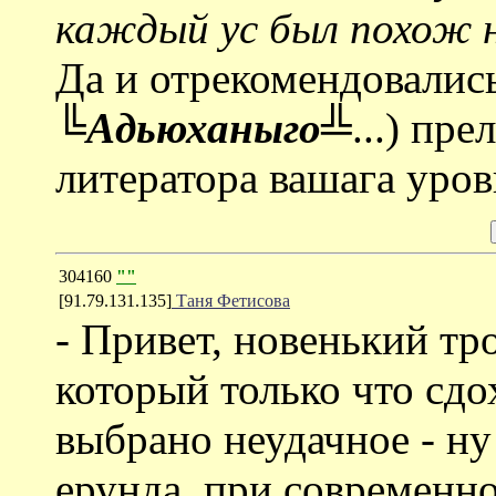
каждый ус был похож 
Да и отрекомендовались
╚Адьюханыго╩
...) пр
литератора вашага уровн
304160
""
[91.79.131.135]
Таня Фетисова
- Привет, новенький тр
который только что сдо
выбрано неудачное - ну
ерунда, при современн