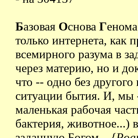
Б
азовая
О
снова
Г
енома
только интернета, как 
всемирного разума в за
через материю, но и д
что -- одно без другог
ситуации бытия. И, мы
маленькая рабочая часть
бактерия, животное...)
заданную Богом...
{Pogr