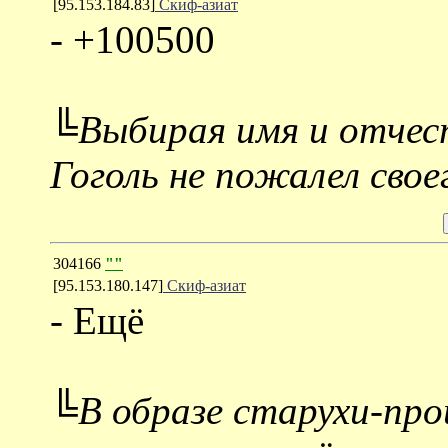
[95.153.184.83]
Скиф-азиат
- +100500
╚Выбирая имя и отчест
Гоголь не пожалел свое
304166
""
[95.153.180.147]
Скиф-азиат
- Ещё
╚В образе старухи-пр