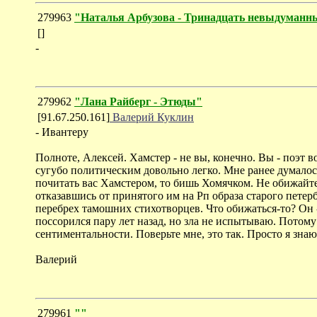
279963
"Наталья Арбузова - Тринадцать невыдуманны
[]
-
279962
"Лана Райберг - Этюды"
[91.67.250.161]
Валерий Куклин
- Ивантеру
Полноте, Алексей. Хамстер - не вы, конечно. Вы - поэт 
сугубо политическим довольно легко. Мне ранее думалось,
почитать вас Хамстером, то бишь Хомячком. Не обижайтес
отказавшись от принятого им на Рп образа старого пете
перебрех тамошних стихотворцев. Что обижаться-то? Он -
поссорился пару лет назад, но зла не испытываю. Потому 
сентиментальности. Поверьте мне, это так. Просто я знаю
Валерий
279961
""