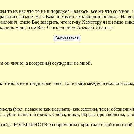
ем-то из нас что-то не в порядке? Надеюсь, всё же что со мной.
братились ко мне. Но я Вам не хамил. Откровенно опешил. На вс
йлович, смею Вас заверить, что к г-ну Хамстеру я не имею ника
калило меня, а не Вас. С огорчением Алексей Ивантер
ам он лично, а воззрения) осуждены не мной.
к отнюдь не в тридцатые годы. Есть связь между психологизмом
имвола (мол, неважно как называть, как захотим, так и обозначи
из глубин нашей психики. Слова, знаки, образы произвольны, зав
ицкий, а БОЛЬШИНСТВО современных христиан в той или иной