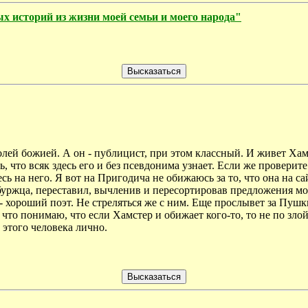
х историй из жизни моей семьи и моего народа"
волей божией. А он - публицист, при этом классный. И живет Хам
 что всяк здесь его и без псевдонима узнает. Если же проверите 
ь на него. Я вот на Пригодича не обижаюсь за то, что она на са
рбуржца, переставил, вычленив и пересортировав предложения мо
 хороший поэт. Не стреляться же с ним. Еще прослывет за Пушки
что понимаю, что если Хамстер и обижает кого-то, то не по злой 
 этого человека лично.