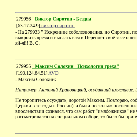
279956
"Виктор Сиротин - Бездна"
[63.17.24.9]
виктор сиротин
- На 279933 " Искренние соболезнования, но Сиротин, п
выкроить время и выслать вам в Переплёт своё эссе о лит
яй-яй! В. С.
279955
"Максим Солохин - Психология греха"
[193.124.84.51]
AVD
- Максим Солохин:
Например, Антоний Храповицкий, осудивший имяславие. Э
Не торопитесь осуждать, дорогой Максим. Повторяю, соб
Церкви в те годы в России), а были несколько поспешн
впоследствии сознался, что сам работ "имябожников" не 
рассматривался на специальном соборе, то было бы прин