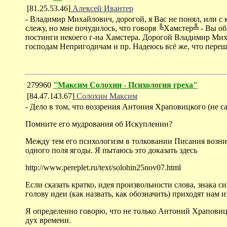
[81.25.53.46]
Алексей Ивантер
- Владимир Михайлович, дорогой, я Вас не понял, или с к
слежу, но мне почудилось, что говоря ╚Хамстер╩ - Вы о
постинги некоего г-на Хамстера. Дорогой Владимир Миха
господам Непригодичам и пр. Надеюсь всё же, что переш
279960
"Максим Солохин - Психология греха"
[84.47.143.67]
Солохин Максим
- Дело в том, что воззрения Антония Храповицкого (не с
Помните его мудрования об Искуплении?
Между тем его психологизм в толковании Писания возни
одного поля ягоды. Я пытаюсь это доказать здесь
http://www.pereplet.ru/text/solohin25nov07.html
Если сказать кратко, идея произвольности слова, знака с
голову идеи (как назвать, как обозначить) приходят нам 
Я определенно говорю, что не только Антоний Храпов
дух времени.