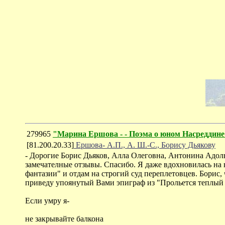
279965
"Марина Ершова - - Поэма о юном Насреддине
[81.200.20.33]
Ершова- А.П., А. Ш.-С., Борису Дьякову
- Дорогие Борис Дьяков, Алла Олеговна, Антонина Адоль
замечателные отзывы. Спасибо. Я даже вдохновилась на 
фантазии" и отдам на строгий суд переплетовцев. Борис,
приведу упоянутый Вами эпиграф из "Прольется теплый св
Если умру я-
не закрывайте балкона