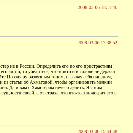
2008-03-06 18:11:46
2008-03-06 17:38:52
стер не в России. Определить его по его пристрастиям
его ай-пи, то убедитесь, что никто и в голове не держал
йте Поэзия.ру развязным тоном, называя себя пацаном,
и из статьи об Ахматовой, чтобы организовать мелкий
на. Да и вам с Хамстером нечего делить. Я с ним
сущности своей, а от страха, что кто-то заподозрит его в
2008-03-06 15:44:48