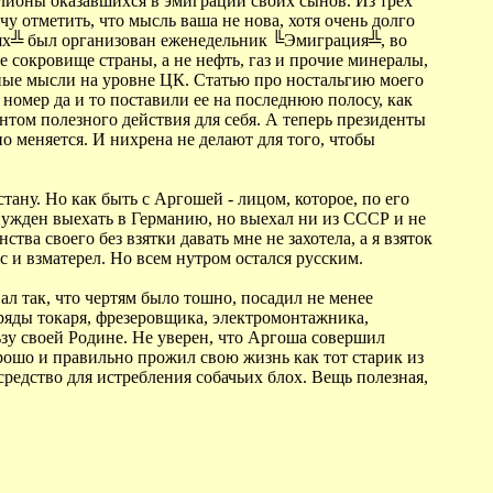
ллионы оказавшихся в эмиграции своих сынов. Из трех
чу отметить, что мысль ваша не нова, хотя очень долго
иях╩ был организован еженедельник ╚Эмиграция╩, во
е сокровище страны, а не нефть, газ и прочие минералы,
бные мысли на уровне ЦК. Статью про ностальгию моего
 номер да и то поставили ее на последнюю полосу, как
нтом полезного действия для себя. А теперь президенты
о меняется. И нихрена не делают для того, чтобы
тану. Но как быть с Аргошей - лицом, которое, по его
нужден выехать в Германию, но выехал ни из СССР и не
ства своего без взятки давать мне не захотела, а я взяток
с и взматерел. Но всем нутром остался русским.
вал так, что чертям было тошно, посадил не менее
зряды токаря, фрезеровщика, электромонтажника,
ьзу своей Родине. Не уверен, что Аргоша совершил
хорошо и правильно прожил свою жизнь как тот старик из
редство для истребления собачьих блох. Вещь полезная,