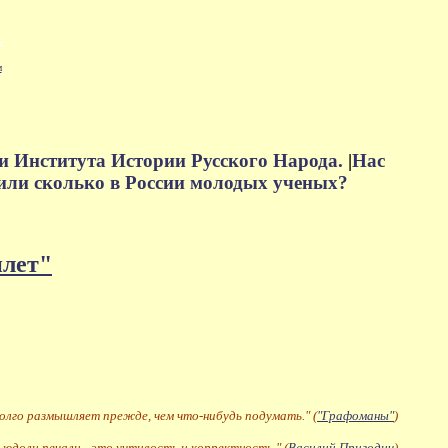
м
и Института Истории Русского Народа.
|
Нас
или сколько в России молодых ученых?
плет"
долго размышляет прежде, чем что-нибудь подумать." (
"Графоманы"
)
 юдоли печали - это учтивость и корректность." (
Василий Пригодич
)