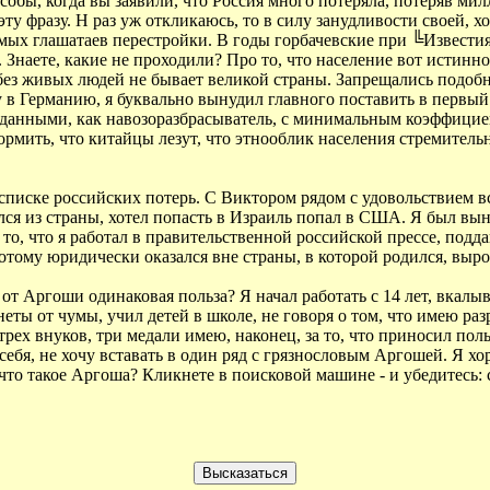
собы, когда вы заявили, что Россия много потеряла, потеряв ми
у фразу. Н раз уж откликаюсь, то в силу занудливости своей, хо
аемых глашатаев перестройки. В годы горбачевские при ╚Извест
 Знаете, какие не проходили? Про то, что население вот истинно
то без живых людей не бывает великой страны. Запрещались подо
у в Германию, я буквально вынудил главного поставить в первый
одданными, как навозоразбрасыватель, с минимальным коэффицие
ормить, что китайцы лезут, что этнооблик населения стремительн
списке российских потерь. С Виктором рядом с удовольствием вс
лся из страны, хотел попасть в Израиль попал в США. Я был вы
 то, что я работал в правительственной российской прессе, поддан
потому юридически оказался вне страны, в которой родился, выро
 от Аргоши одинаковая польза? Я начал работать с 14 лет, вкалы
неты от чумы, учил детей в школе, не говоря о том, что имею ра
рех внуков, три медали имею, наконец, за то, что приносил пол
ь себя, не хочу вставать в один ряд с грязнословым Аргошей. Я 
то такое Аргоша? Кликнете в поисковой машине - и убедитесь: с