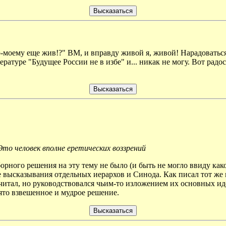
о-моему еще жив!?" ВМ, и вправду живой я, живой! Нарадоваться
ературе "Будущее России не в избе" и... никак не могу. Вот рад
то человек вполне еретических воззрений
орного решения на эту тему не было (и быть не могло ввиду к
ые высказывания отдельных иерархов и Синода. Как писал тот 
читал, но руководствовался чьим-то изложением их основных иде
ято взвешенное и мудрое решение.