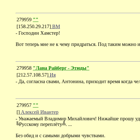
279959
""
[158.250.29.217]
ВМ
- Господин Хамстер!
Вот теперь мне не к чему придраться. Под таким можно 
279958
"Лана Райберг - Этюды"
[212.57.108.57]
Ия
- Да, согласна свами, Антонина, приходит время когда ч
279957
""
[]
Алексей Ивантер
- Уважаемый Владимир Михайлович! Нижайше прошу уда
╚Русскому переплёту╩. ...
Без обид и с самыми добрыми чувствами.