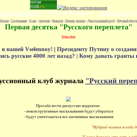
Портал
|
Содержание
|
О нас
|
Авторам
|
Новости
|
Первая десятка
|
Дискуссионный клуб
|
Научный фору
Первая десятка "Русского переплета"
Темы дня:
 в нашей Vselennoy!
|
Президенту Путину о создани
сь русские 4000 лет назад? |
Кому давать гранты 
уссионный клуб журнала
"Русский пере
Просьба вести дискуссию корректно:
- неконструктивные высказывания будут убираться
- будут уничтожаться все анонимные высказывания
"Мудрый человек всегда 
"Самое дорогое, что есть в сей