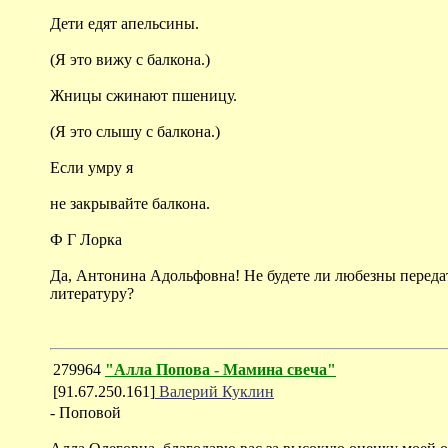
Дети едят апельсины.
(Я это вижу с балкона.)
Жницы сжинают пшеницу.
(Я это слышу с балкона.)
Если умру я
не закрывайте балкона.
Ф Г Лорка
Да, Антонина Адольфовна! Не будете ли любезны передат
литературу?
279964
"Алла Попова - Мамина свеча"
[91.67.250.161]
Валерий Куклин
- Поповой