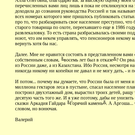
Алла Олеговна, благодарю вас за высокую оценку моей о
перечисленных вами лиц лишь я пока не откликнулся на эт
доходила до сознания руководства Россией и так назыв
всех номерах которого мне пришлось публиковать статьи.
про то, что разбазаривать свое население преступно, ч
старого товарища по охоте, переехавшего еще в 1986 год
развлекаловку. То есть страна разбрасывалась своими п
ноют, что им некем управлять, что пенсионеров некому к
вернуть хотя бы нас.
Далее. Мне не нравится состоять в представленном вами 
собственным словам, ╚восемь лет был в отказе╩? Он рва
из России даже, а из Казахстана. Ибо Россия, несмотря на
никогда никому ни копейки не давал и не могу дать, - и 
И потом... почему вы думаете, что России была от меня и
миллиона гектаров леса в пустыне, спасал население пла
построил двухэтажный дом, вырастил троих детей, ращу т
десятую часть того же. И я уже поэтому, дабы не унизит
сказки Аркадия Гайдара ╚Горячий камень╩. А Аргоша... ч
словом, но вонючая.
Валерий