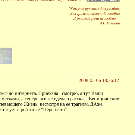
"Как уст румяных без улыбки,
Без грамматической ошибки
Я русской речи не люблю..."
А.С.Пушкин
2008-03-06 18:36:12
ься до интернета. Приехала - смотрю, а тут Ваши
аметками, а теперь все же оделаю рассказ "Веницианские
оспевающего Жизнь, несмотря на ее трагизм. ДАже
тствует в рейтинге "Переплета".