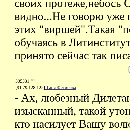
своих протеже,небось С
видно...Не говорю уже 
этих "виршей".Такая "п
обучаясь в Литинститут
принято сейчас так пис
305331
""
[91.79.128.122]
Таня Фетисова
- Ах, любезный Дилетан
изысканный, такой уто
кто насилует Вашу волю