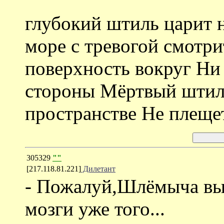
глубокий штиль царит н
море с тревогой смотр
поверхность вокруг Ни
стороны Мёртвый штил
пространстве Не плещет
305329
""
[217.118.81.221]
Дилетант
- Пожалуй,Шлёмыча выу
мозги уже того...