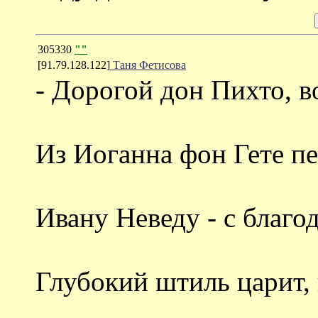
305330
""
[91.79.128.122]
Таня Фетисова
- Дорогой дон Пихто, в
Из Иоганна фон Гете пе
Ивану Неведу - с благ
Глубокий штиль царит,