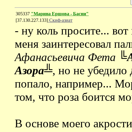
305337
"Марина Ершова - Басни"
[37.130.227.133]
Скиф-азиат
- ну коль просите... вот 
меня заинтересовал па
Афанасьевича Фета
╚А
Азора╩
, но не убедило
попало, например... Мо
том, что роза боится мо
В основе моего акрости