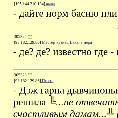
[195.144.210.184]
аыва
- дайте норм басню пли
305324
""
[93.182.129.86]
Мастер-кузнец Вакула-пера
- де? де? известно где - 
305323
""
[93.182.129.86]
Пихто
- Дэж гарна дывчинонь
решила
╚...не отвечат
счастливым дамам...╩ 