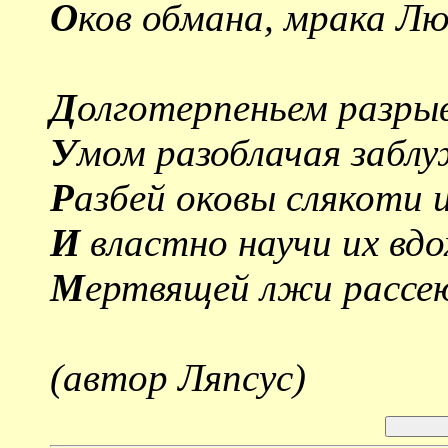
О
ков обмана, мрака Л
Д
олготерпеньем разрыв
У
мом разоблачая заблу
Р
азбей оковы слякоти и
И
властно научи их вдо
М
ертвящей лжи рассею
(автор Ляпсус)