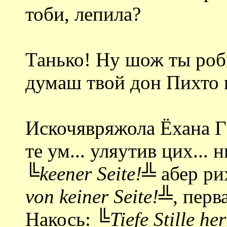
тоби, лепила?
Танько! Ну шож ты роб
думаш твой дон Пихто 
Искочявряжола Ёхана Гё
те ум... уляутив цих...
╚keener Seite!╩
абер ри
von keiner Seite!╩
, перв
Накось:
╚Tiefe Stille he