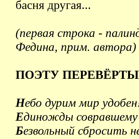
басня другая...
(первая строка - пали
Федина, прим. автора)
ПОЭТУ ПЕРЕВЁРТ
Н
ебо дурим мир удобен
Е
диножды совравшему 
Б
езвольный сбросить н