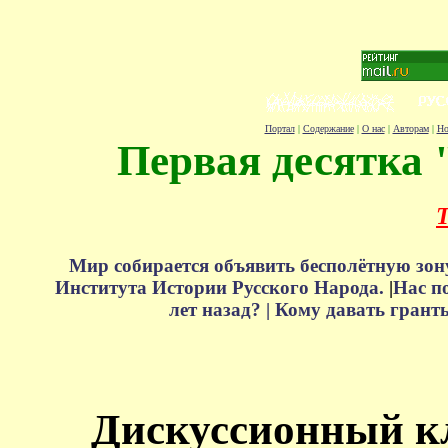
Портал
|
Содержание
|
О нас
|
Авторам
|
Но
Первая десятка 
Т
Мир собирается объявить бесполётную зон
Института Истории Русского Народа.
|
Нас п
лет назад? |
Кому давать грант
Дискуссионный к