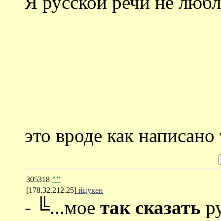
Я русской речи не любл
это вроде как написано
305318
""
[178.32.212.25]
йцукен
- ╚...мое
так сказать
ру