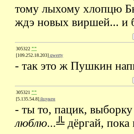
тому лыхому хлопцю Бы
ждэ новых виршей... и б
305322
""
[109.252.18.203]
qwerty
- так это ж Пушкин нап
305321
""
[5.135.54.8]
йцукен
- ты то, пацик, выборку
люблю...╩
дёргай, пока 