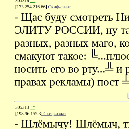
305314
""
[173.254.216.66]
Скиф-азиат
- Щас буду смотреть Н
ЭЛИТУ РОССИИ, ну та
разных, разных маго, 
смакуют такое: ╚...плюе
носить его во рту...╩ и
правах рекламы) пост ╧
305313
""
[198.96.155.3]
Скиф-азиат
- Шлёмычу! Шлёмыч, ты