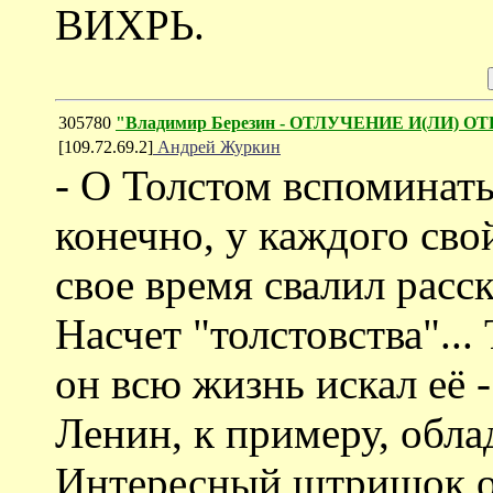
ВИХРЬ.
305780
"Владимир Березин - ОТЛУЧЕНИЕ И(ЛИ) О
[109.72.69.2]
Андрей Журкин
- О Толстом вспоминать
конечно, у каждого сво
свое время свалил расс
Насчет "толстовства"...
он всю жизнь искал её 
Ленин, к примеру, облад
Интересный штришок о