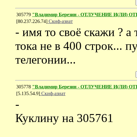
305779
"Владимир Березин - ОТЛУЧЕНИЕ И(ЛИ) О
[80.237.226.74]
Скиф-азиат
- имя то своё скажи ? 
тока не в 400 строк... п
телегонии...
305778
"Владимир Березин - ОТЛУЧЕНИЕ И(ЛИ) О
[5.135.54.9]
Скиф-азиат
-
Куклину на 305761