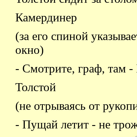
Камердинер
(за его спиной указыва
окно)
- Смотрите, граф, там 
Толстой
(не отрываясь от рукоп
- Пущай летит - не трож