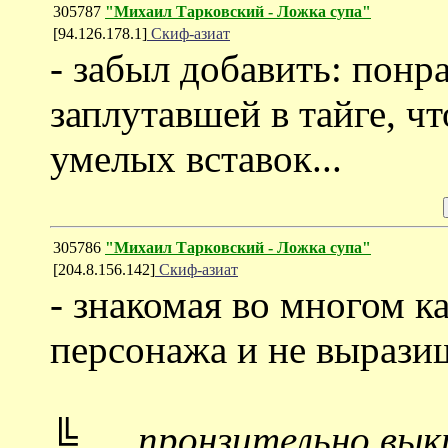
305787
"Михаил Тарковский - Ложка супа"
[94.126.178.1]
Скиф-азиат
- забыл добавить: понр
заплутавшей в тайге, чт
умелых вставок...
305786
"Михаил Тарковский - Ложка супа"
[204.8.156.142]
Скиф-азиат
- знакомая во многом к
персонажа и не выразиш
╚..... пронзительно вы