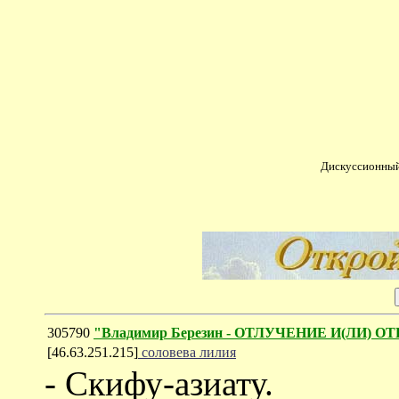
Дискуссионный
305790
"Владимир Березин - ОТЛУЧЕНИЕ И(ЛИ) О
[46.63.251.215]
соловева лилия
- Скифу-азиату.