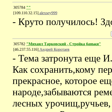
305784
""
[109.110.32.15]
alexsey999
- Круто получилось! Зд
305782
"Михаил Тарковский - Стройка баньки"
[46.237.55.116]
Андрей Коротаев
- Тема затронута еще И
Как сохранить,кому пер
прекрасное, которое ещ
народе,забываются реме
лесных урочищ,ручьев,