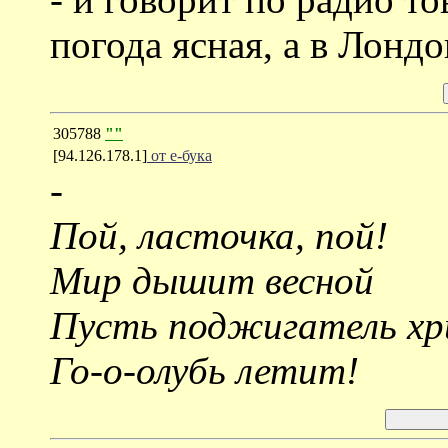
погода ясная, а в Лонд
305788
""
[94.126.178.1]
от е-бука
-
Пой, ласточка, пой!
Мир дышит весной
Пусть поджигатель хр
Го-о-олубь летит!