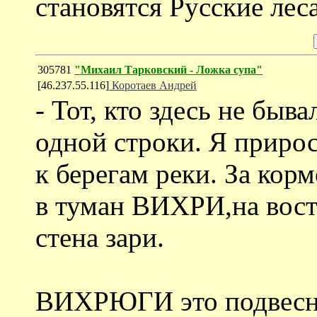
становятся Русские леса
305781
"Михаил Тарковский - Ложка супа"
[46.237.55.116]
Коротаев Андрей
- Тот, кто здесь не быва
одной строки. Я прирос 
к берегам реки. За корм
в туман ВИХРИ,на восто
стена зари.
ВИХРЮГИ это подвесн