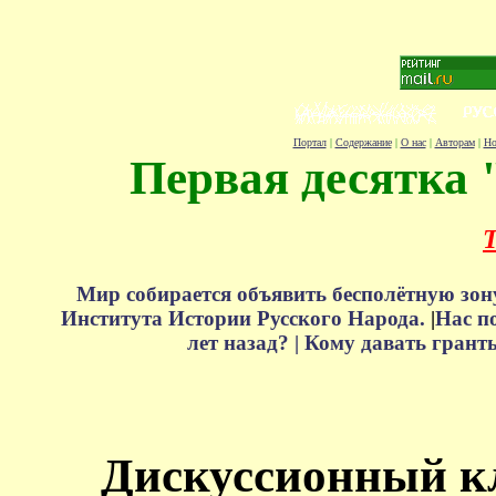
Портал
|
Содержание
|
О нас
|
Авторам
|
Но
Первая десятка 
Т
Мир собирается объявить бесполётную зон
Института Истории Русского Народа.
|
Нас п
лет назад? |
Кому давать грант
Дискуссионный к